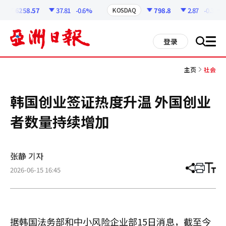
코
인
6258.57
37.81
-0.6%
798.8
2.87
-0.36%
KOSDAQ
정
보
all
登录
搜
men
索
主页
社会
韩国创业签证热度升温 外国创业
者数量持续增加
张静 기자
2026-06-15 16:45
分
打
调
享
印
整
文
大
章
小
据韩国法务部和中小风险企业部15日消息，截至今