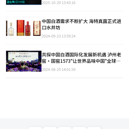
2025-10-29 13:43:16
中国白酒需求不断扩大 海特真露正式进
口水井坊
2024-09-23 13:59:24
共探中国白酒国际化发展新机遇 泸州老
窖·国窖1573"让世界品味中国"全球之
旅首尔站盛启
2024-08-25 14:01:59