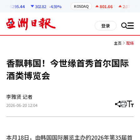
코
인
6295.44
302.82
-4.59%
801.66
2.07
+0.26
KOSDAQ
정
보
all
登录
搜
men
索
主页
现场
香飘韩国！今世缘首秀首尔国际
酒类博览会
李雅贤 记者
2026-06-20 12:04
分
打
调
享
印
整
文
大
章
小
本月18日，由韩国国际展览主办的2026年第35届首