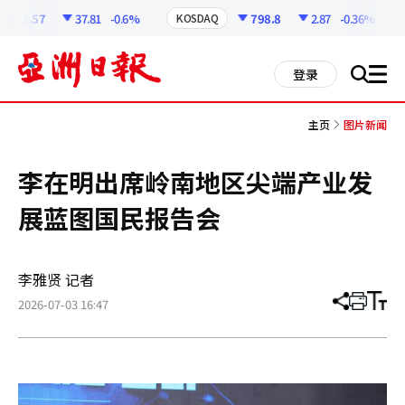
코
인
6258.57
37.81
-0.6%
798.8
2.87
-0.36%
KOSDAQ
정
보
all
登录
搜
men
索
主页
图片新闻
李在明出席岭南地区尖端产业发
展蓝图国民报告会
李雅贤 记者
2026-07-03 16:47
分
打
调
享
印
整
文
大
章
小