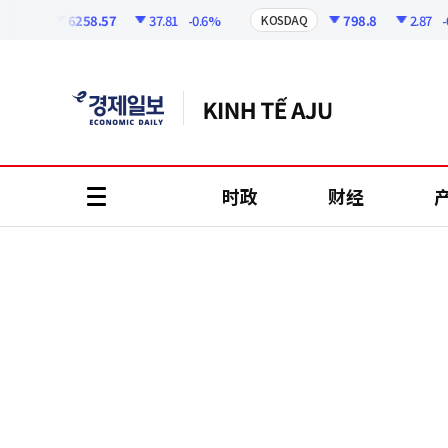
코
인
6258.57
37.81
-0.6%
798.8
2.87
-0.3
PI
KOSDAQ
정
보
时政
财经
all
menu