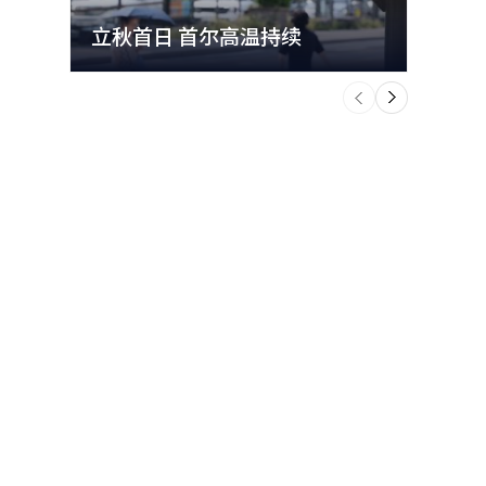
立秋首日 首尔高温持续
极端
个
前
一
下