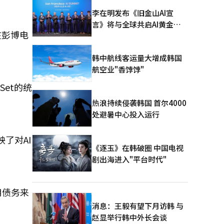
李在明发布《旧金山AI宣
言》将与全球共启AI黄金时
在彭博电
代
韩中航线客运量大增成韩国
航空业"香饽饽"
Set的统
热浪持续侵袭韩国 首尔4000
处避暑中心投入运行
了对AI
《逐玉》在韩破圈 中国电视
剧出海进入"平台时代"
用债务来
消息：王毅有望下月访韩 与
赵显举行韩中外长会谈