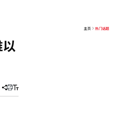
主页
热门话题
难以
分
打
调
享
印
整
文
大
章
小