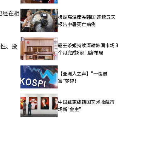
已经在相
极端高温席卷韩国 连续五天
报告中暑死亡病例
霸王茶姬持续深耕韩国市场 3
续性、投
个月完成8家门店布局
【亚洲人之声】"一夜暴
富"梦碎！
中国藏家成韩国艺术收藏市
场新"金主"