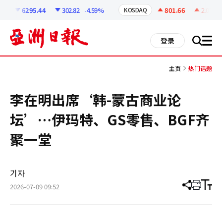
코
인
6295.44
302.82
-4.59%
801.66
2.07
+0
KOSDAQ
정
보
all
登录
搜
men
索
主页
热门话题
李在明出席‘韩-蒙古商业论
坛’…伊玛特、GS零售、BGF齐
聚一堂
기자
2026-07-09 09:52
分
打
调
享
印
整
文
大
章
小