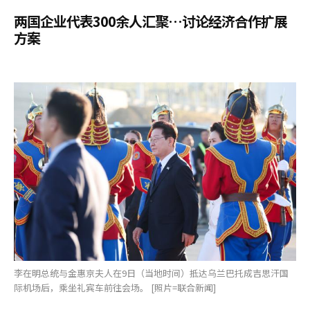
两国企业代表300余人汇聚…讨论经济合作扩展
方案
李在明总统与金惠京夫人在9日（当地时间）抵达乌兰巴托成吉思汗国
际机场后，乘坐礼宾车前往会场。 [照片=联合新闻]