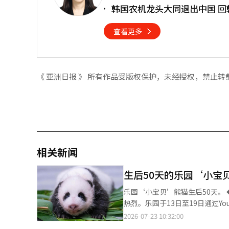
韩国农机龙头大同退出中国 回
查看更多
《 亚洲日报 》 所有作品受版权保护，未经授权，禁止转
相关新闻
生后50天的乐园‘小宝
乐园‘小宝贝’熊猫生后50天。 ◆ 命名征集活动收到1万条应征……正在审核最终选拔程序 在线命名征集活动反响
热烈。乐园于13日至19日通过You
万条评论。乐园正在根据收集的候选名称，审查最
2026-07-23 10:32:00
的深厚母爱和饲养员的细心照顾，幼年