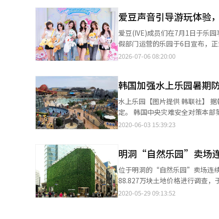
的成长过程将通过乐园、哺哺TV Y
爱豆声音引导游玩体验，
（AI）系统翻译与编辑。
爱豆(IVE)成员们在7月1日于乐园享受‘永恒IVE’合作内容
假部门运营的乐园于6日宣布，正式
全球粉丝。 该项目自7月1日起开放，特色在于将爱豆的知识产权(IP)与乐园的游乐内容相结合。从接驳巴士到游乐设
2026-07-06 08:20:00
施、数字任务和限量商品店，乐
爱豆成员亲自到场体验内容的消息更是加速了活动的热度。 作为
韩国加强水上乐园暑期
成员声音的‘永恒IVE巴士’，
引入了结合数字技术的专属移动
水上乐园【图片提供 韩联社】 据韩联社报道，韩国政府3日公布了关于限制水上乐园各时段接待人次等内容的防疫规
证，完成与背面二维码关联的移动任务后可获得限
定。 韩国中央灾难安全对策本部第一总括协调官金刚立当天发布这项游乐设施防疫措施。具体内容包括，游客应自带
马’也进行了改造。在使用这些
毛巾、泳衣、潜水镜等个人用品
2020-06-03 15:39:23
队区域还设有成员亲笔签名和手写的拍照区，吸引粉丝拍照留
人际距离，防止人群扎堆。 文化体育观光部和各地方政府计划在6-7月对200多处水上游乐设施定期进行实地检查，
产品线也得到了加强。在拉西安
与主要运营商座谈应对暑期传播
外，爱豆冰沙、迷你布饼干等结合角色设
明洞“自然乐园”卖场连
具，管理人员每天至少应对公用物品消毒一次。 中央灾难安全对策本部表示，各
上，爱豆成员的行程被粉丝们称为‘
453处补习班等3.935万处设
位于明洞的“自然乐园”卖场连续16年成为首尔“
人士表示：“通过线上线下结合
88.827万块土地价格进行调查
消费的新主题公园文化。” 另外，此次项目的特别通行证通过乐园移动应用进行预订，具体的预订时间将通过官方网
尔“地王”。 此次调查对象地块中，97.2%价格同比上涨，平均涨幅为8.25%。其中公示价格最高的是位于中区忠武
2020-05-29 09:13:52
站逐步公布。※ 本报道经人工智
路一街的“自然乐园”卖场，每平方
续16年成为首尔“地王”。 居住目的土地中公示价格最贵的是位于瑞草区盘浦洞的“Acro River Park”小区，每平