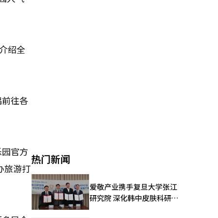
介绍全
偶前往各
乐园官方
热门新闻
办旅游打
爱敬产业携手复旦大学张江
研究院 深化韩中皮肤科研合
作