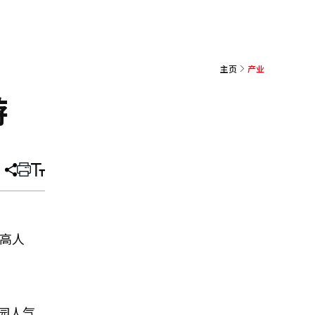
主页
产业
游
分
打
调
享
印
整
文
大
章
小
的高人
园人气