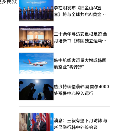
更多民众
李在明发布《旧金山AI宣
言》将与全球共启AI黄金时
代
二十余年寻访安重根足迹 金
月培新书《韩国独立运动圣
地：向旅顺口追问历史》出
版
韩中航线客运量大增成韩国
航空业"香饽饽"
热浪持续侵袭韩国 首尔4000
处避暑中心投入运行
消息：王毅有望下月访韩 与
赵显举行韩中外长会谈