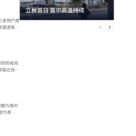
道经人工智能
立秋首日 首尔高温持续
极端
个
前
一
家庭游客和
下
期待，最近
间。 还
照片通行
乐设施的排
人数，保持
划商品。此
便携运动器
关
直接参与和
成为首
04年起连