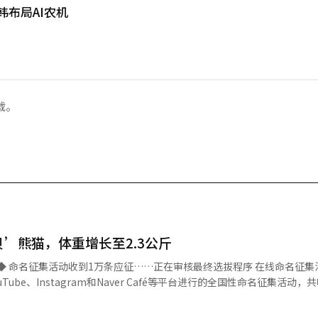
韩布局AI农机
载。
贝’熊猫，体重增长至2.3公斤
Tube、Instagram和Naver Café等平台进行的全国性命名征集活动，
终的选拔方式和公布时间。 强哲元饲养员表示：“多亏了母亲爱宝
熊猫健康成长。”并呼吁大家继续关注和支持小宝贝的成长。 此外，幼年熊猫