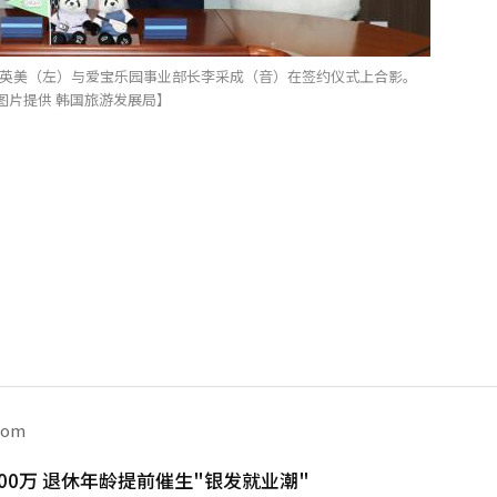
金英美（左）与爱宝乐园事业部长李采成（音）在签约仪式上合影。
图片提供 韩国旅游发展局】
com
00万 退休年龄提前催生"银发就业潮"