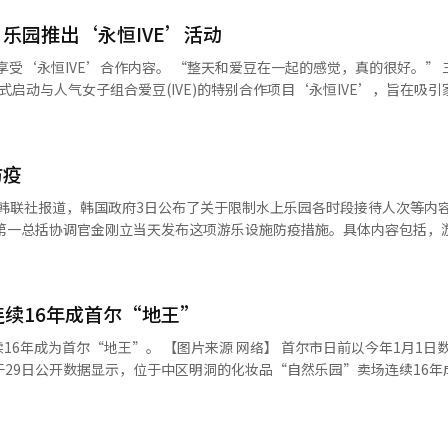
ouTube、博客和Naver Café‘朱托皮亚’等平台持续公开。 ※ 本报
乐园推出‘永恒IVE’活动
。 “整天和爱豆在一起的感觉，真的很好。” 三星物产度
启动与人气女子组合爱豆(IVE)的特别合作项目‘永恒IVE’，旨在吸引
园内的各个区域都被改造成爱豆主题。此次活动自策划阶段起便备受粉丝
乐园访问的第一道关卡，接驳巴士已更换为播放爱豆
防疫
增强了沉浸感。乐园内部还设置了多个利用爱豆官方角色‘迷你布’的主题空
应用服务。通过乐园移动应用预约特别通行证的游客，将获得所选成员的
量版照片卡作为奖励。 热门游乐设施‘飓风’和‘皇家旋转木
游乐设施时，将播放爱豆的代表歌曲，并有成员的引导语音播出。每个游
，尽量在室外游乐设施活动，更衣室、淋浴室工作人员要限制各时段接待
念。 为了最大化现场营销效果，专属商品和餐饮(F&B)
纪念品商店内设立的专属快闪店，销售钥匙扣、头带、名牌等乐园独家策
隐患。政府还规定室内体育设施内要佩戴口罩，学员自带运动服、毛巾、
计的特色小吃也全面上架，刺激游客的感官体验。 在在线社区和社交媒体
续16年成首尔“地王”
地政府已经对695处室内体育设施、
圣地巡礼’的认证接力活动正在进行，进一步放大了活动的病毒效应。 乐园相
施进行检查，并对存在不戴口罩等违规行为的251处采取了行政措施。
地王”。 【图片来源 网络】 首尔市日前以今年1月1日数据为准对
的复合任务和差异化的角色商品，将展示一种超越简单观赏的，粉丝可以
，于29日公开数据显示，位于中区明洞的化妆品“自然乐园”卖场连续16年
能（AI）系统翻译与编辑。
米单价为1.99亿韩元（约合人民币115万元），同比上涨8.74%，从20