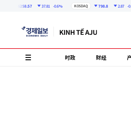
코
인
6258.57
37.81
-0.6%
798.8
2.87
-0.36
KOSDAQ
정
보
时政
财经
all
menu