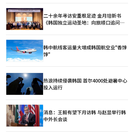
二十余年寻访安重根足迹 金月培新书
《韩国独立运动圣地：向旅顺口追问历
史》出版
韩中航线客运量大增成韩国航空业"香饽
饽"
热浪持续侵袭韩国 首尔4000处避暑中心
投入运行
消息：王毅有望下月访韩 与赵显举行韩
中外长会谈