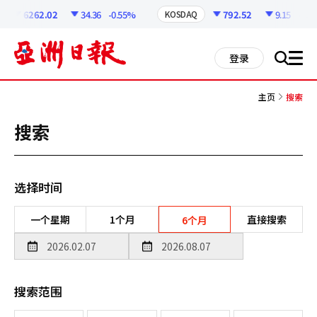
코
인
6262.02
34.36
-0.55%
792.52
9.15
-1.14
KOSDAQ
정
보
all
登录
搜
men
索
主页
搜索
搜索
选择时间
一个星期
1个月
直接搜索
6个月
搜索范围