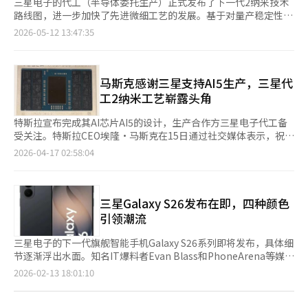
三星电子的代工（半导体委托生产）正式发布了下一代2纳米技术
路线图，进一步加快了先进微细工艺的发展。基于对量产稳定性的
信心，三星计划在今年内与苹果等全球大型科技公司实现合作的可
2026-05-12 13:47:35
见性。 据业内消息，三星电子将于28日（当地时间）在美国圣荷
西的三星半导体美国研究所举办“SAFE论坛2026”，届时将公开
2纳米第二代（SF2P）工艺技术能力以及目前已获得的量产良率和
工艺成果。此外，预计还将提出明年量产的第三代工艺（SF2P+）
马斯克感谢三星支持AI5生产，三星代
计划。 SAFE（Samsung Advanced Foundry Ecosystem）论坛
工2纳米工艺崭露头角
是三星电子代工事业部自2019年起举办的年度技术活动，旨在与
代工合作伙伴和行业专家分享最新的半导体技术和合作方案。 在
特斯拉宣布完成其AI芯片AI5的设计，生产合作方三星电子代工备
去年的SAFE论坛上，三星电子将1.4纳米工艺的引入时间推迟至
受关注。特斯拉CEO埃隆·马斯克在15日通过社交媒体表示，祝贺
2029年，正式确认了速度调整的策略。这一决定是为了在超微细
特斯拉AI芯片设计团队完成AI5的“tape-out”，并感谢三星电子
2026-04-17 02:58:04
工艺竞争中不盲目追逐，而是尽早稳定2纳米工艺的良率，从而同
和台湾TSMC的生产支持。“tape-out”是指完成芯片的物理设计
时确保实际盈利能力和技术可信度。 在此基础上，三星计划在下
并进入代工厂的样品生产阶段，预计最快明年下半年开始量产。
半年开始基于SF2P工艺生产移动AP“Exynos 2700”，以争夺下
AI5是特斯拉下一代AI芯片，将用于自动驾驶汽车和人形机器人。
一代代工的主导权。特别是，三星计划吸引因台积电供应瓶颈而感
原计划由TSMC独家生产，但由于垄断被打破，三星电子获得了部
三星Galaxy S26发布在即，四种颜色
到疲惫的全球大型科技公司，借助明年即将全面投入运营的美国泰
分订单。三星电子代工计划通过与特斯拉的合作展示其先进工艺能
引领潮流
勒工厂，重塑代工格局。 最近，苹果的核心管理层直接访问了三
力。目前，三星在平泽工厂生产特斯拉的AI4芯片，并于去年7月签
星电子的美国泰勒工厂，探讨芯片合作的可能性。合作对象包括用
署了AI6芯片的生产供应合同，目标在2033年实现约22.8万亿韩元
三星电子的下一代旗舰智能手机Galaxy S26系列即将发布，具体细
于iPhone的“A系列”芯片，以及用于iPad和MacBook的“M系
的供应规模。主要生产基地位于美国泰勒工厂，三星将为特斯拉应
节逐渐浮出水面。知名IT爆料者Evan Blass和PhoneArena等媒体
列”等苹果自主设计的系统级芯片（SoC）。这些芯片是设备的核
用2纳米定制工艺“SF2T”，以提升电力效率和计算性能。与
于12日曝光了Galaxy S26全系列的渲染图，引发市场期待。预计
页
2026-02-13 18:01:10
心部件，承担着大脑的角色。 早在2007年，三星电子就开始为苹
TSMC的2纳米工艺相比，三星在价格上具有30%以上的竞争力，
该系列将在25日的发布会上亮相，设计精致，采用“芯片双元
果的初代iPhone全量生产芯片，但自2015年起，苹果与台积电签
计划将良品率提高到60%以上，以实现技术和盈利的双赢。预计业
化”和“显示屏创新”策略。根据渲染图，Galaxy S26系列包括基
一
订独家合同，导致合作中断。如果三星能够在今年成功获得订单，
务业绩将进一步改善。业内人士称，今年第一季度代工和系统LSI