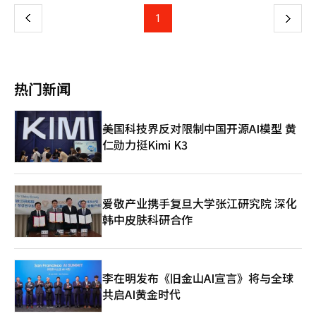
本款、Plus和Ultra三种型号，提供黑色、白色、钴紫色和天空蓝
将意味着时隔约11年重新回归苹果的先进移动处理器（AP）供应
等非存储业务的亏损将较去年同期减少一半以上。三星已摆脱4纳
四种颜色。白色因其简洁而受到好评，Ultra型号还将提供银色和
上
1
下
链。 泰勒工厂是三星电子的先进工艺前哨基地，对于希望在美国
米工艺良品率低的困境，进入盈利阶段。三星电子在1月的业绩电
粉金色的在线专属版本。硬件规格方面，基本款和Plus型号预计搭
直接生产芯片的大型科技公司具有地理和战略优势。三星已经通过
话会议上表示，正在与美国和中国的大型客户讨论项目合作，预计
载三星代工的2纳米工艺Exynos 2600芯片，电池容量分别为
一
特斯拉的自动驾驶芯片和AMD的下一代CPU订单获得了技术认可，
高性能计算和AI应用的2纳米订单将同比增长130%以上。
4300mAh和4900mAh，屏幕尺寸略有增加。业界认为，Exynos
因此业内普遍认为，三星凭借工艺的稳定性将顺利实现与苹果的合
2600在功耗和散热方面能否缩小与高通的差距，将是该系列成败
作。 业内人士表示：“在以台积电为主导的代工市场中，客户所
页
的关键。最高端的Galaxy S26 Ultra展示了顶尖技术，搭载高通骁
热门新闻
感受到的疲惫感和供应不稳定已达极限。如果三星能够证明2纳米
龙8 Elite 5代芯片，提供强大计算能力，充电速度显著提升，有线
工艺的稳定性，那么以泰勒工厂为中心的代工市场重塑速度将远超
60W，无线25W。特别是摄像头模块的改进，广角光圈设计将显著
预期。”※ 本报道经人工智能（AI）系统翻译与编辑。
提升低光拍摄性能。最引人注目的创新是Ultra型号的“隐私显
美国科技界反对限制中国开源AI模型 黄
示”功能，能在倾斜角度下模糊屏幕内容，增强公共场所的安全
仁勋力挺Kimi K3
性。这是三星在硬件规格竞争达到极限的智能手机市场中，寻求用
户体验差异化的新战略。专家认为，Galaxy S26系列对三星电子来
说是巩固“移动AI”主导地位和证明代工技术的重要考验。
PhoneArena预测，Galaxy S26 Ultra可能像2018年的Galaxy S9
一样引领市场潮流。如果2纳米Exynos成功推出，隐私显示等新技
爱敬产业携手复旦大学张江研究院 深化
术获得市场认可，三星有望在高端手机市场再次巩固其领导地位。
韩中皮肤科研合作
※ 本报道经人工智能（AI）系统翻译与编辑。
李在明发布《旧金山AI宣言》将与全球
共启AI黄金时代