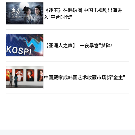
《逐玉》在韩破圈 中国电视剧出海进
入"平台时代"
【亚洲人之声】"一夜暴富"梦碎！
中国藏家成韩国艺术收藏市场新"金主"