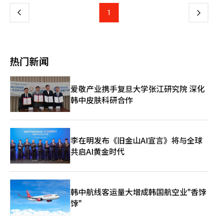
高同时在线人数为46万7000人。 玩家的初步反应也非常积极。
经验和决策能力，强化可重复的增长系统，以获取和培育特许经营
在将PUBG IP系列扩展为游戏玩法与内容结合的平台。公司计划持
Steam用户评价为“非常积极”，并在发布前达成了500万的愿望
上
1
下
IP。” 与此同时，PUBG特许经营计划超越单一游戏，扩展为多种
续推出高质量的模式，并在汽车、K-pop之后，进一步扩大与全球
清单，充分满足了玩家的期待。 此前，《亚特兰蒂斯2》在早期访
游戏玩法和内容结合的平台。 金首席执行官指出：“今年第二季
动画IP的合作领域。 在移动端，克拉夫顿将扩展已建立的用户创作
问发布当天就突破了100万的累计销量，并登上了Steam全球最高
一
度，PUBG通过PC平台的精良模块激活了核心粉丝群，验证了内容
内容（UGC）生态系统。公司计划提升创作工具，并利用《火影忍
销售游戏排行榜的第一位。 用户评论中提到的主要赞誉包括：基
的完整性可以与医疗指标和营收增长相连接。”他表示：“今年第
者》和《蜘蛛侠》等全球IP来扩大UGC。通过新货币“WOW代
于虚幻引擎5的真实水下视觉效果、系列首次支持的4人合作模式、
三季度，我们将在移动端扩展用户生成内容（UGC）生态系统。”
页
币”，将增加地图内购买和创作者奖励的机会，建立创作者数量增
生存与制作系统，以及引人入胜的故事情节。 《亚特兰蒂斯2》是
热门新闻
克拉夫顿表示，自2023年《奇妙世界》发布以来，PUBG移动平台
加与内容和玩法共同增长的良性循环结构。 《亚特兰蒂斯2》的反
被誉为海洋生存类游戏代表作的《亚特兰蒂斯》系列的正式续作。
正在扩展创作者开放和游戏生态系统，累计创作地图数量已突破
响也相当不错，尤其是主机平台的收入同比增长143%，发挥了关
与前作不同的是，它以外星行星为背景，通过虚幻引擎5的图形技
540万个，比赛次数超过33亿次。 克拉夫顿还将在8月于德国科隆
键作用。 《亚特兰蒂斯》系列的上半年总收入为2325亿韩元，包
术更加生动地呈现了未知的海洋生态系统。 此外，系列首次支持
爱敬产业携手复旦大学张江研究院 深化
举行的“游戏展2026”上发布5款计划于2027年推出的新作。这些
括《亚特兰蒂斯》、《亚特兰蒂斯2》和《亚特兰蒂斯：零下》
最多4人合作游戏，让玩家能够共同制定生存策略并分享探索的成
新作包括基于PUBG IP的一款和基于新IP的四款游戏：△无法律 △
韩中皮肤科研合作
等。公司计划在《亚特兰蒂斯2》正式发布前，继续提供稳定的服
就。 克拉夫顿总裁李镇亨表示：“早期访问的发布是回应玩家支
项目Z △时代扭曲 △缠绕：无界。金首席执行官强调：“通过这5
务，将《亚特兰蒂斯》IP发展为系列IP。 克拉夫顿将在8月的游戏
持的第一步，未来我们将继续倾听用户的意见，共同完善游
款新作，我们将正式验证克拉夫顿在投资方面的市场积累。” 金
展2026上发布明年推出的五款新作。将首次展示基于PUBG IP的
戏。”※ 本报道经人工智能（AI）系统翻译与编辑。
首席执行官最后表示：“克拉夫顿通过PUBG和《亚特兰蒂斯》建
新项目，并公开《无法律》、《项目Z》、《时代扭曲》、《缠
立了基于特许经营IP的多重增长支柱，未来将进一步提升对核心IP
绕：无束缚》等，正式启动下一代系列IP的市场验证。 此外，克拉
李在明发布《旧金山AI宣言》将与全球
的战略集中度，并通过可行的增长系统获取新的特许经营IP。”※
夫顿在2026年上半年回购了3000亿韩元的自有股票，并完成了
共启AI黄金时代
本报道经人工智能（AI）系统翻译与编辑。
996亿韩元的减资分红。公司已将新购和持有的3362亿韩元的自有
股票进行了注销，并决定注销第二季度回购的自有股票。 包括第
二季度回购的自有股票注销总额达到4315亿韩元。此外，公司计
划在第三季度再回购1000亿韩元的自有股票，并全部注销。
韩中航线客运量大增成韩国航空业"香饽
饽"