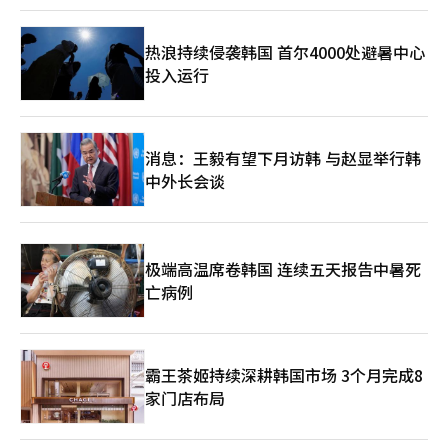
热浪持续侵袭韩国 首尔4000处避暑中心
投入运行
消息：王毅有望下月访韩 与赵显举行韩
中外长会谈
极端高温席卷韩国 连续五天报告中暑死
亡病例
霸王茶姬持续深耕韩国市场 3个月完成8
家门店布局