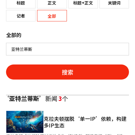
标题
正文
标题+正文
关键词
记者
全部
全部的
搜索
‘亚特兰蒂斯’
新闻
3
个
克拉夫顿摆脱‘单一IP’依赖，构建
多IP生态