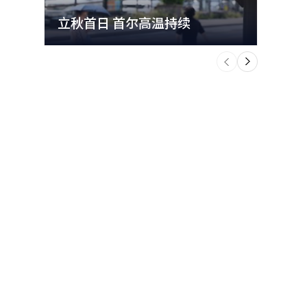
立秋首日 首尔高温持续
极端
个
前
一
下