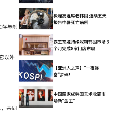
极端高温席卷韩国 连续五天
报告中暑死亡病例
生存与制
霸王茶姬持续深耕韩国市场 3
个月完成8家门店布局
它以外
【亚洲人之声】"一夜暴
富"梦碎！
中国藏家成韩国艺术收藏市
场新"金主"
见，共同