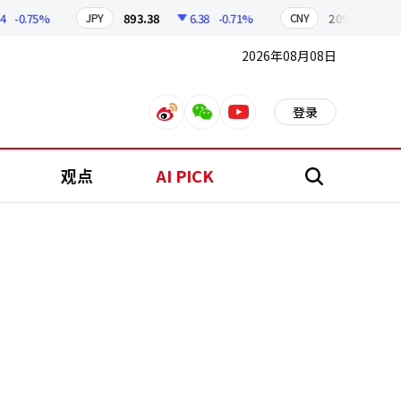
0.75%
893.38
6.38
-0.71%
209.17
1.79
JPY
CNY
2026年08月08日
登录
weibo
weixin
youtube
观点
AI PICK
搜
索