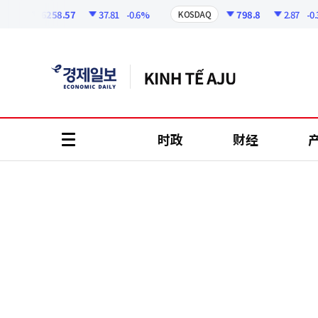
코
인
6258.57
37.81
-0.6%
798.8
2.87
-0.36%
KOSDAQ
정
보
时政
财经
all
menu