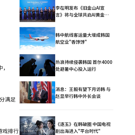
李在明发布《旧金山AI宣
言》将与全球共启AI黄金时
代
韩中航线客运量大增成韩国
航空业"香饽饽"
热浪持续侵袭韩国 首尔4000
其中，
处避暑中心投入运行
消息：王毅有望下月访韩 与
赵显举行韩中外长会谈
充分满足
《逐玉》在韩破圈 中国电视
游戏排行
剧出海进入"平台时代"