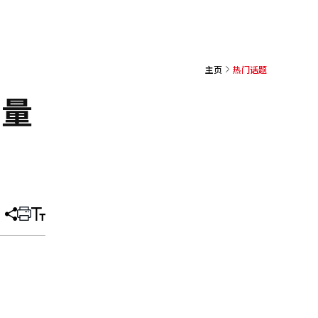
主页
热门话题
销量
分
打
调
享
印
整
文
大
章
小