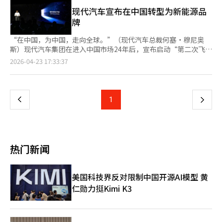
曾毓群也到访现代汽车展台，祝贺艾尼克 V的发布。该车型搭载了
发，还将加强机器人技术、未来出行、自主驾驶、软件定义车辆
宁德时代的电池，预计单次充电续航里程超过600公里。张副会长
现代汽车宣布在中国转型为新能源品
(SDV)等未来核心技术的竞争力，并将韩国积累的技术和经验推广
表示，中国是最具挑战的市场，但也是必须成功的市场。他强调现
牌
到全球市场。”※ 本报道经人工智能（AI）系统翻译与编辑。
代汽车将在电动化和智能技术上寻求差异化。曾毓群也对艾尼克 V
表示支持。当天，现代汽车总裁何塞·穆尼奥斯、先进车辆平台负
“在中国，为中国，走向全球。”（现代汽车总裁何塞·穆尼奥
责人朴敏宇及北汽集团董事长张建勇等高管出席。何塞·穆尼奥斯
斯）现代汽车集团在进入中国市场24年后，宣布启动“第二次飞
表示，中国在电动车和软件定义车辆领域处于领先地位，现代汽车
跃”，从传统内燃机车转型为以电动车为核心的环保品牌。目标是
页
2026-04-23 17:33:37
将在未来五年内通过20款新车开发，提升在中国的竞争力。朴敏宇
到2030年推出6款中国市场定制的电动车型，年销量达到50万辆。
称，艾尼克 V设计独特，希望在中国取得好成绩。关于艾尼克 V的
23日，现代汽车集团宣布将在24日开幕的“2026北京国际车
一
自动驾驶技术，他表示将继续推进技术内化。艾尼克 V采用了宁德
展”上正式转型为新能源车品牌，并发布IONIQ品牌的首款中国量
时代的电池、Momenta的自动驾驶技术及与北汽共同开发的平台
产车型。这是自2002年与北京汽车成立合资公司“北京现代”以
上
1
下
技术。现代汽车计划通过与中国企业的合作，进一步融入当地电动
来，现代汽车在中国市场的最大变革。现代汽车集团希望在中国市
化生态系统，目标是在未来五年内推出20款电动车型，年销量达到
场重振旗鼓。十年前，现代汽车在中国市场占有率曾达到两位数，
一
50万辆。
但在萨德事件后，市场份额急剧下降。未能及时应对电动车和自动
驾驶等技术进步也是原因之一。过去十年，中国汽车市场从内燃机
页
车转向新能源车为主导。比亚迪、吉利等电动车品牌崛起，华为、
热门新闻
小米等IT企业也进入汽车行业。根据中国汽车研究院的数据，中国
新车销售中54%为新能源车。现代汽车将“本地化”作为首要任
务，采用中国IT企业Momenta开发的自动驾驶技术，并结合本地
美国科技界反对限制中国开源AI模型 黄
客户偏好的服务和充电基础设施，构建“IONIQ生态系统”。考虑
仁勋力挺Kimi K3
到中国广阔的国土和充电环境，现代计划在2027年推出增程式电
动车（EREV）。EREV在正常情况下通过电池驱动，但长途行驶时
可通过电动机加油充电。中国市场的供过于求和政府政策变化对现
代汽车有利。根据中国政府发布的“2026~2030年十五五计划”，