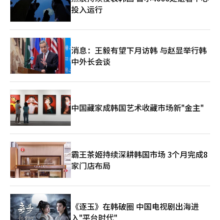
投入运行
消息：王毅有望下月访韩 与赵显举行韩
中外长会谈
中国藏家成韩国艺术收藏市场新"金主"
霸王茶姬持续深耕韩国市场 3个月完成8
家门店布局
《逐玉》在韩破圈 中国电视剧出海进
入"平台时代"