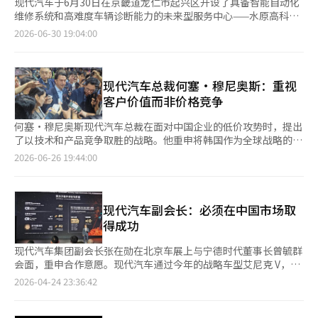
现代汽车于6月30日在京畿道龙仁市起兴区开设了具备智能自动化
维修系统和高难度车辆诊断能力的未来型服务中心——水原高科技
中心。 现代汽车表示，开幕式于30日举行，中心将于7月1日正式
2026-06-30 19:04:00
运营。 出席活动的有现代汽车社长何塞·穆尼奥斯、现代物流社
长李圭福、现代建设副社长李汉宇、现代摩比斯副社长孙灿模等。
水原高科技中心是将原本位于水原市永通区的高科技中心迁至龙仁
市起兴区的新建高难度维修专业设施。 新建大楼为地下两层、地
现代汽车总裁何塞·穆尼奥斯：重视
上五层，总建筑面积达51497平方米，是京畿南部地区最大的规
客户价值而非价格竞争
模，具备智能出行基础的自动化服务环境和车辆质量分析能力。
中心引入了自主部件运输机器人（AMR、AGV、ACR）和无人汽车
何塞·穆尼奥斯现代汽车总裁在面对中国企业的低价攻势时，提出
升降系统，提高了维修效率。同时，利用远程诊断服务平台
了以技术和产品竞争取胜的战略。他重申将韩国作为全球战略的核
（RDSP）对车辆入厂前的数据进行预分析，从而缩短维修时间。
心基地，加快未来技术投资和竞争力提升的步伐。 穆尼奥斯总裁
2026-06-26 19:44:00
中心还建立了用于高难度车辆诊断的数据与NVH（噪音与振动）分
在26日于釜山博览会中心举行的‘2026年釜山移动展’上表示，
析室和质量联合分析室。同时，设有针对蓝手工程师的新技术和新
面对中国企业的低价攻势，他将“专注于客户价值，而非价格竞
车维修培训的技术教育中心（RTC）。 客户服务也进行了数字化
争”。 他强调，市场竞争愈加激烈，技术竞争力将变得愈加重
改进。引入了由一名工程师全程负责的1对1专属工程师制度和
要。穆尼奥斯表示：“尽管竞争日益加剧，但我们也在向竞争对手
现代汽车副会长：必须在中国市场取
100%预约制。 现代汽车计划以水原高科技中心为起点，逐步将全
学习。这种竞争最终将使现代汽车成为更强大的企业。” 对于全
得成功
国22个高科技中心发展为应对软件中心车辆（SDV）和电动化时代
球首发的第八代全新阿凡达，他也表达了高度期待。 穆尼奥斯指
的精密诊断及高难度维修基地。 此外，现代汽车在全国范围内运
出：“轿车市场的增长速度不再像过去那样迅猛，但仍然存在稳定
现代汽车集团副会长张在勋在北京车展上与宁德时代董事长曾毓群
营22个高科技中心，包括首尔南部、东部和北部的三个中心。随着
的需求。阿凡达不仅在韩国，在全球市场上也是现代汽车的重要代
会面，重申合作意愿。现代汽车通过今年的战略车型艾尼克 V，展
汽车市场快速转向电动化和软件中心车辆（SDV），能够进行直营
表车型。” 他进一步强调了韩国市场的战略重要性及大规模投资
现了重新进军中国市场的决心，并预计将加强与宁德时代等中国企
2026-04-24 23:36:42
高难度维修的高科技中心的重要性日益增加。※ 本报道经人工智
计划。 他表示：“韩国无疑是现代汽车最重要的市场。在全球范
业的合作。张在勋副会长在北京车展上与曾毓群会面，双方确认了
能（AI）系统翻译与编辑。
围内进行的投资中，最大的投资是在韩国进行的。” 他还提
合作意愿。张副会长参观了全球首发的中国战略电动车艾尼克 V。
到：“到2033年，我们将投资约125万亿韩元，不仅用于产品开