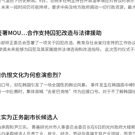
地气温创下历史新高。6日，总统李在明主持召开高温旱情应对会议时表示
沙雕展览与体验以及街头表演，附近的完岛海洋疗愈中心也提供利用海洋
，未来一段时间仍可能持续，要求中央及地方政府调动一切行政资源，最
，各部门必须以高度戒
滩，配备了水上和淋浴用轮椅及盲文指示
候完善应对措施，全力降低灾害影响。 李在明要求各部门和地方政府充
滩，迎接夏
老人、棚户区居民等弱势群体的关怀，上门为无法正常使用制冷设施的人
的水深，以及独特的西海美丽日落景观而闻名。 特别是最近被联合国教科
签署MOU…合作支持囚犯改造与法律援助
作业场所巡查，严格落实高温时段停工或休息制度，确保劳动者安全。此
滩涂，是国内著名的清洁生态环境滩涂，提供了与海水浴场相结合的滩涂
加强道路、铁路等基础设施安全检查，并保障电力稳定供应。 持续极端高温天
法务部矫正委员会签署了一项关于囚犯改造、教育及社会复归支持的工作协
，游客可以尽情享受务安的夏日氛围。 浙江省光州还在各海滩部署了安
的发病和死亡人数。疾病管理厅当天公布的数据显示，5日全国共有208
来能够为囚犯及其家属提供法律咨询和改造指导。 此次签约仪式于前一天在
防、海警和警方等相关机构保持协作。关闭后还将运营两周的综合情况室
人死亡。这也是韩国今夏首次连续五天出现高温相关死亡病例，连续三天单
议室举行，出席的有法务法人 YK代表律师姜京勋、顾问委员金东贤、合伙
保护官李相燮。矫正委员会方面则有会长柳东根、首席副会长林英春及秘
建 浙江省光州海洋政策科科长表示：“浙江省光州
休闲、滩涂体验和文化表演等各具特色的内容。如果您还没有去夏季假期
；其次为热射病（16.9%）、热痉挛（11.1%）和热晕厥（8.4%）。约7
园仇恨文化为何愈演愈烈？
等多个职业组成，支持囚犯的改造教育、职业培训、心理咨询及再社会化
富的体验中创造特别的回忆。”※ 本报道经人工智能（AI）系统翻译与
成为高风险区域。 韩国气象厅预计，本轮极端高温将在本月7日
韩国引发了一场全国性的舆论风暴。 事件发生在韩国高中棒球比赛现
39℃，仁川、光州最高38℃，大田、大邱37℃。随着大气环流发生变化
员会运营及行政所需的法律咨询，为全国的矫正委员及其家属提供免费的法
州一中比赛时，集体高喊“去星巴克咯”作为应援口号。对于不了解韩国
，来自东部海域的湿润气流将为东海岸和济州地区带来明显降雨，高温天
通过内部的矫正志愿者组织“希望支
国星巴克的一场营销争议密切相关。
支持工作。由顾问金东贤担任团长的56名律师及委员，参与了首尔、大邱
念日当天，星巴克韩国在营销文案中使用了“坦克日”等措辞，被舆论质
体感温度仍可能接近35摄氏度。 受东风影响，江原道东海岸及山
属监狱、拘留所的囚犯改造指导、法律咨询及改造项目，积极参与实际的
随后遭到广泛谴责。虽然企业方面否认存在相关意图，但围绕“星巴克”
周末将出现较强降雨。其中，江原道部分地区单小时降雨量可达30至50
兰实为正务副市长候选人
注意防范山洪、滑坡等次生灾害。 此外，今年第13号台风“海豚”预
活法律讲座等。此外，针对管理矫正设施的矫正工作人员，在发生员工控
，赤裸裸地揭开了长期积累的校园“仇恨文化”。 近年来，“鳐鱼（홍
以南沿海地区。气象厅表示，台风过后东亚大气环流仍存在较大不确定性，
委员长在6日的光州政府大楼新闻发布会
讼支持，并开展生活法律讲座，以支持顺利的矫正行政工作。 姜京勋代表律师
（짱깨）”等带有地域歧视、政治攻击、性别偏见乃至种族歧视色彩的网络
卷土重来的可能。
名白承周候选人负责工业、就业、经济、劳动及高端主导产业领域，而尹