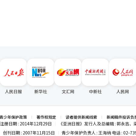
页
亚文化带入校园。极端政治表达、性别对立、种族偏见乃至阴谋论，都可能借
年的日常生活。 面对这一趋势，韩国教育界普遍认为，学校正
为理由回应；另一方面，涉及历史、政治和社会议题的课堂讨论，又容易
公布的调查显示，超过七成教师表示，在面对学
对”。这种“知道有问题，却不知道该怎么管”的无力感，令学校在网络
够依法开展价值观教育和纪律教育，也有教育组织认为，更重要的是加强
别信息、理解公共议题和尊重多元价值的能力。 尽管路径不同，但韩国社
的仇恨表达，并不是学校单独能够解决的问题。 近年来，韩国社会长期存
立以及网络社区情绪化表达不断升级等现象。成年人世界里的对立情绪，
舆论越来越依赖标签化表达和情绪化叙事，青少年也更容易将这种沟通方
人民日报
新华社
文汇网
中新社
人民网
并不能阻止新的网络梗不断出现。真正有效的治理路径，应是提升青少年
让他们能够理解网络语言背后的社会语境，辨别娱乐与歧视、表达自由与
的同时遏制仇恨传播，如何帮助青少年建立独立思考和理性表达能力，将
青少年保护政策
著作权规定
读者提供新闻线索
新闻稿件投诉负
长期课题。
注册日期 : 2014年12月29日
《亚洲日报》发行人及总编辑 : 郭永吉、
|
创刊日期 : 2007年11月15日
青少年保护负责人 : 王海纳 电话 : 02-739
|
|