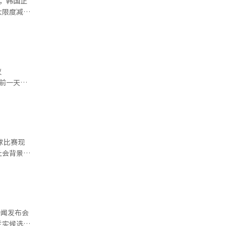
，韩国正
资源的疗愈
大限度减少
员提供帮
外，还要做
生机的独特
议
名高温相关
，继续进行
日新增患
律师金宝
书长成康敏
，希望能在
7.4%的病
项目的实
编辑。
，自本周
律咨询等多
社会背景的
气将有所缓
、大田、光
疑影射并消
改造支持工
这一符号的
毫米，累计
告、举报事
不排除副热
词汇，正
兰实候选人