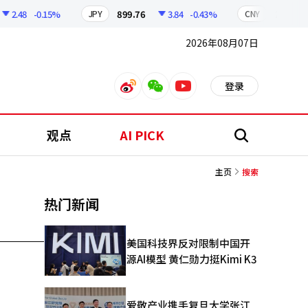
2.48
-0.15%
899.76
3.84
-0.43%
210.96
JPY
CNY
2026年08月07日
登录
weibo
weixin
youtube
观点
AI PICK
搜
索
主页
搜索
热门新闻
美国科技界反对限制中国开
源AI模型 黄仁勋力挺Kimi K3
爱敬产业携手复旦大学张江