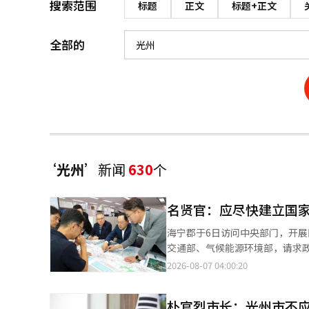
搜索范围
标题
正文
标题+正文
全部的
‘光州’
新闻
630
个
名贤官：应尽快建立国
海宁郡于6日访问中央部门，开展
交通部、气候能源环境部，请求政府
畜产食品部时，海宁郡针对今年
2026-08-07 04:00:20
家农食品气候变化应对中心的尽
击，国家农食品气候变化应对中
朴官烈市长：光州市不
农食品气候变化应对中心计划于今