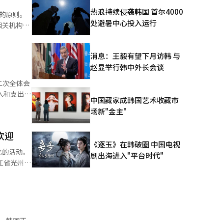
等的核心机
热浪持续侵袭韩国 首尔4000
的原则。
造成了最
处避暑中心投入运行
相关机构的
策总控的地
碳中和实施
协调，未来
消息：王毅有望下月访韩 与
朴
郡长拜访国
赵显举行韩中外长会谈
务必反映市
请求将与高
由国家资金
中国藏家成韩国艺术收藏市
，将依据相
核心基地，
场新"金主"
、以及呼吁
空间。 因
益的声音不
欢迎
来竞争力的
《逐玉》在韩破圈 中国电视
市开发等议
取国家资
化的活动。
一步加强内
剧出海进入"平台时代"
日。目浦外
0月提供冲