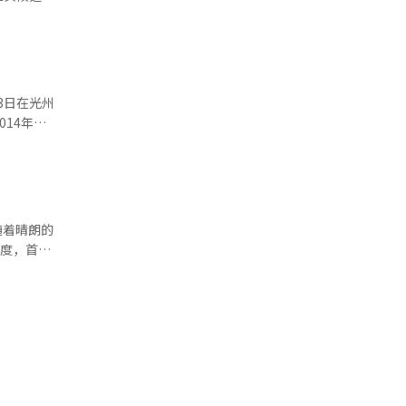
造指导，以
“鳐
座教授。他
。发酵鳐鱼
t收藏
地域羞辱。
将向市议会
州市副市
如
传统食品质
成娱乐、幽
甚至暴力意
）系统翻译
学乃至成
度或接近30
的政治观点
部分进行模
年语言习惯
系统翻译与