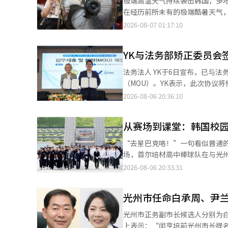
极端高温天气持续袭击韩国，多
艇、立式划水板、飞行板表演、
在经历前所未有的极端酷暑天气
项目。 保城率浦松林海滩提供水上滑雪、香蕉船、街头表演和滩涂自主体验，而英光伽马米海滩将在8月举办海滩歌
高温及干旱对民众生命财产造成的损失。 李在明强调，保障国民生命安全是政府工作重中之重
2026-08-07 01:17:10
唱比赛和泡泡秀等活动，打造“伽马米夏季节”。 海南松湖海滩是无障碍海
备状态启动全方位应急响应机制，针对极端气
牌，并将展示街头表演和沙雕展览。 务安郡自上月17日起至17日开放顶头海滩、霍通海滩和章鱼公园海
分调配人员和资源，加强对独居
季游客。务安的海滩以宽广的白沙滩和缓和
YK与法务部矫正委员会
助。同时，加强建筑工地等户外
文组织列为世界自然遗产的务安
好畜牧业、渔业和农业生产防灾工作，
法务法人 YK于6日宣布，已与
体验。红色的西海夕阳与滩涂的自然气息交融
气正不断推高中暑等高温相关疾病
（MOU）。YK表示，此次协议将使其未
全管理人员和救援设备，并与消
疾病患者被送往急诊室，其中1
首尔历下洞YK江南总部10楼会
2026-08-06 20:36:10
安全管理。 此外，光州还将公开水质、沙滩土壤和放射性检测结果，并提供便利设施使用费用的相关信息，同时将重
者超过200人。 截至5日，自今年5月15日启动高温相关疾病监测系统以来，已累计报告患者2665人，死亡23人，已
京、律师张哲元及首席个人信息
点管理乱收费和长期无序占用设施等影响游客体验的行为。 朴泰
超过去年同期的21人。 统计显示，高温相关疾病患者中，男性占77.5%，65岁及以上老年人占33.8%。从疾病类型
出席。 成立于1998年的矫正委员会是法务部下属的机构，代表全国4700多名矫正委员。该委员会由宗教人士、咨询
的海滩不仅可以游泳，还有海洋
来看，热衰竭最为常见，占62.3%
从赛场到课堂：韩国校
专家、心理治疗师、社会工作者
南方清澈的海洋、美丽的夕阳和丰
例发生在户外，其中建筑工地等工作场所占25.7%，
施。 通过此次工作协议，双方同意建立成功的工作合作体系，以支持囚犯的改造教育事业，并为矫正委员及其家属提
“去星巴克咯！”一句看似普通的口号，却在
达到峰值，首尔最高气温预计将达
供法律咨询。YK将提供中央委
场，首尔培材高中棒球队在与光
末起，高空云层增多、日照减弱
项福利，并支持在矫正服务中出现的法律问题。 在此次协议签署之前，YK已经
人来说，或许很难理解这句话为何会引发争议。 这一事件之所以点爆舆论，与韩
2026-08-06 20:33:31
和。 不过，气象部门指出，此次降温并不意味着酷暑结束。未来一周，全国大部分地区白天气温仍将维持在28至36
持团”积极参与全国矫正设施的
今年5月18日光州民主化运动纪
摄氏度之间，明显高于常年同期水平，部分地区
州等全国四个地方矫正局及其下
费“5·18”光州民主化运动，
区、庆尚北道东部沿海和济州山区
作。 希望支持团还将开展具体的囚犯及矫正工作人员支持项目，包括帮助囚犯子女的少年、少女孤儿，提供监狱内婴
光州市任命白承周、尹
社会争议至今尚未平息。 在这一背景下，培材高中棒球队将“去星巴克咯”作为比赛应援口号，被不少韩国媒体和教
降雨量局地超过120毫米，相关部门已提醒民众
儿出生用品，免费法律咨询及生
育界人士认为已经超出了普通玩笑的范畴
计将于10日前后登陆中国上海
光州市正务副市长候选人分别为白承周和尹兰实。 黄基妍光州市人事委员会
件时，将提供免费的法律咨询及实际诉
어）”“左派（좌빨）”“支那
带高压再次加强，导致极端高温
上表示：“闵亨培前光州市长提