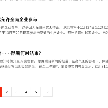
重新融入社会的重要过程”，并表示“YK的律师将积极参与法律咨询和改
政治和社会语境。
” 白承周（62岁）副市长内定者来自长城。 他毕业于
合性律师事务所，目前拥
背景，被不少学生当作网络流行语、同学之间的玩笑甚至日常口头禅使用。 以
曾担任企划财政部企划协调室长和财政创新局局长，目前是顺天大学的讲
、企业法律、离婚、民事、房地产等多个领域的定制法律解决方案。 ※ 本报道
语境中，它早已不仅是一种鱼类名称，而是一个高度敏感的地域歧视词汇
口政策、卫生福利及性别平等领域
辑。
的传统食品，但自2000年代后期开始，在韩国极右翼网络社区“日刊Bes
起允许全南企业参与
渐演变成针对全罗道居民的侮辱性称呼，借用发酵鳐鱼气味浓烈的特点进行
会主席。在闵市长的过渡委员会中，她担任市民主权委员会主席。光州市
将于11月27日至12月13日在光州
鱼”属于侮辱性表达。 值得警惕的是，当这些原本具有强烈攻击
听证。 经过人事听证程序后，预计将在本月内任命两名正务副市长。 光
断淡化，而娱乐属性却不断增强。 不少韩国学生坦言，他们使用这些
市长和2名国家行政副市长。 行政副市长不在听证范围内。
安全、优质的泡菜，并提升地方泡菜产业的竞争力。 申请企业需满足以下条
意识到其背后的歧视含义，只是因为“网上都这么说”“玩梗而已”。 也正因
光州地区的泡菜生产加工企业，并获得HACCP（食品安全管理认证）和
非学生主动传播仇恨，而是仇恨表达正在经历一种更隐蔽的转变，被包装
期正是价值观和社会认知形成的关键
度……酷暑何时结束？
等指定的共同采购原材料。 被选中的企业将参加在世界泡菜研究所
以“玩梗”“搞笑”“跟风”的形式不断重复时，个体对其中歧视、偏见
烹饪法的应用、腌制状态、味道和完成度等。※ 本报道经人工智能（AI
也是最令人担忧的地方。多位韩国教师表示，
联合新闻的报道，在高气压的影响下，伴随着晴朗的
繁使用这些网络词汇，而小学阶段形成的语言习惯，很可能一直延续到中
午8时，主要城市的气温显示，仁川31.1度，首尔
具有伤害性时，今后即使教师试图纠正，也往往收效有限。 这些仇恨表达究竟
.2度，蔚山27.8度，大邱27.7度，大田27.5度等，西部地区的气温已超过30
态。 近年来，YouTube、短视频平台以及匿名网络社区
要渠道。为了争夺流量，不少内容创作者不断制造更加夸张、更具冲击力
解。 7日早晨的最低气温为22至27度，日间最高气温为
范围。 对于尚未形成成熟判断能力的未成年人而言，他们
下
文化和恶意攻击之间的界限，而更容易将这些表达视为网络流行文化的一
2
3
4
5
7度，日间最高气温为27至36度，9
及东北山
一
以及社会环境。这意味着，互联网已经不仅是信息传播平台，更成为青少
5至40毫米，济州山地及中山间5至30毫米。※ 本报道经人工智能（AI）