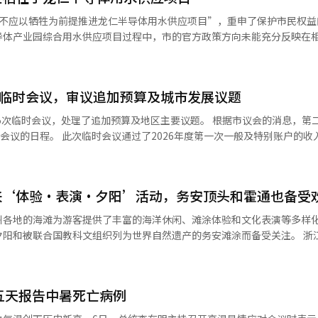
将作为气候变化应对国家战略的制定、气候变化影响预测及应对技术开发
市不应以牺牲为前提推进龙仁半导体用水供应项目”，重申了保护市民权益
化应对。 名郡长指出：“仅在2到3年内，气候变化已对农业和渔业现场
导体产业园综合用水供应项目过程中，市的官方政策方向未能充分反映在
作用，必须积极建议国家农食品部下属的国家农食品气候应对总部拥有政
府成立以来，朴市长始终坚持龙仁半导体产业
员林美爱代表提案，13名国会议员共同提案的《农业农村气候危机应对及
原则。 特别是通过在三星电子前的个人示威和媒体采访，
立隶属于农食品部的“国家农食品气候应对总部”，负责相关政策的总体
地区共生方案，强调“仅要求光州市牺牲的项目推进是不可接受的”。 为此，
气候变化应对研究、技术开发功能与政策总控功能整合在一起。 随后，名
次临时会议，审议追加预算及城市发展议题
综合用水供应应对特别工作组”，并特别指示在相关许可和机构协商中，
宁）至康津高速公路建设时，将海宁出入口的位置调整得更靠近海宁，并
，处理了追加预算及地区主要议题。 根据市议会的消息，第二次全体会
叉口至康津桂罗交叉口的四车道扩建与高速公路建设一并推进。 在拜访气候能
对该事项进行了严肃处理。 朴市长综合考虑此次事件为同类事件的
第一次一般及特别账户的收入和支出追
在海宁建设的绿色融合集群和碳中和教育中心作为国家项目推进，并全额
等，决定给予严肃警告，而非处分或追责，并表示若今后再发生类似事件
重要议案。同时，还通过了与地区发展相关的三项决议案。 决议案内容包括呼
打造成气候与环境领域的研发和产业生态系统，成为韩国碳中和新产业的
建设相关的光州市共生合作、呼吁中部地区快速铁路（JTX）尽早开工
候危机应对能力，推广碳中和实践文化，建设成为韩国的代表性教育与体验
影响光州市的环境和市民生活，因此在行政全过程中必须优先考虑市民权
意案及对B区的城
对的大框架下，国家层面需对该项目全额提供资金支持。 名贤官海宁郡长表
来‘体验·表演·夕阳’活动，务安顶头和霍通也备受
行政程序。 社区人士认为，此次临时会议不仅仅是简单的议
危机、交通网络扩展、碳中和基础建设是提升居民生活质量和确保海宁未
反映出来。 另一方面，朴官烈市长表示：“光州市的官方立
中长期发展直接相关的稳定供水、扩展区域铁路网络、公共住房供应和城
持续与中央政府、国会议员朴志源、全南光州特别市进行协商，尽全力争
州各地的海滩为游客提供了丰富的海洋休闲、滩涂体验和文化表演等多样
程中一致反映”，并补充道：“为了保护市民的权益和地区的未来，将进
金，以确保地方亟待解决的项目顺利推进。” ※ 本报道经人工智能（AI）系统翻译与编辑。
和被联合国教科文组织列为世界自然遗产的务安滩涂而备受关注。 浙江省光州表
序。”※ 本报道经人工智能（AI）系统翻译与编辑。
才能取得明显成效。 此外，朴相荣议长表示：“我们将与执行部
开展多样的夏季项目。海滩自7月10日起陆续开放，大部分将运营至8月17
议案能够顺利推进。”※ 本报道经人工智能（AI）系统翻译与编辑。
日。 在丽水翁川海滩，游客可以体验风筝冲浪、皮划艇、
，而高兴南热海滩将于8月29日至30日举办全国冲浪大赛，并将持续到1
五天报告中暑死亡病例
滩涂体验课堂。 在完岛新知名四十里海滩，游客可以享受皮划