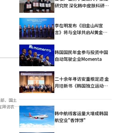
研究院 深化韩中皮肤科研合
作
李在明发布《旧金山AI宣
言》将与全球共启AI黄金时
代
韩国国民年金参与投资中国
自动驾驶企业Momenta
二十余年寻访安重根足迹 金
月培新书《韩国独立运动圣
地：向旅顺口追问历史》出
版
品部、国土
宁建设的国
韩中航线客运量大增成韩国
最大的冲
航空业"香饽饽"
。” 国家
项目的推进