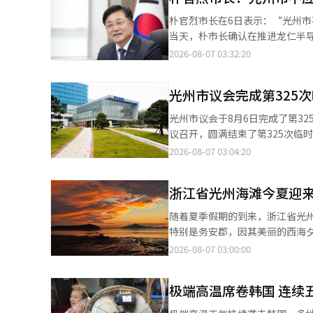
速度快于其他公募项目。该中心
朴官烈市长在6日表示：“光州
构，专责我国农食品领域的气候变
当天，朴市长确认在推进龙仁半
大的危机，中心要发挥控制塔的
协商中，并对此进行了严肃处理，以确立公职纪律。 自民选第9届市政
2026-08-07 03:32:20
位。” 与此相关，4日由国会议
园综合用水供应项目不应以光州市民的单方面牺牲为前提的
法案》已提交。法案内容包括设
朴市长不断呼吁政府和三星电子制定
计划将总部设在该中心，以便将
光州市议会完成第325
市长设立了“龙仁半导体产业园
土交通部，请求在完道（经过海
长的政策方向和市的官方立场。 然而，最近在与汉江流域环境厅和京畿道等相关机构的协商过程中，确认这些政策基
光州市议会于8月6日完成了第325次临时会议
速公路相连的国道18号线海宁松云交
调未能得到充分反映，朴市长因此在公职纪律层面
议召开，圆满结束了第325次临时会议的日程。 此次临时会议通过了2026年度
源环境部时，名郡长建议将计划
首次案例及其故意性、发生经过
加预算案，以及行政机构改革条例案等
2026-08-07 03:04:20
支持。该郡计划将绿色融合集群
关规定严肃追责。 对此，地区社会形成了“市长政策和市的官方立场必须在行政现场坚决执行”的共识。 尤其是龙
吁保障与龙仁半导体国家产业园区
而碳中和教育中心则旨在提升气
仁半导体综合用水供应项目直接
指定交通枢纽智慧城市公共住房区等。 会议还处理了关于昆池岩站周边第二阶段城市开发项目的同
此，名郡长请求在碳中和和气候危机应
断传出。 同时，有反应指出：“此次严肃处理再次确认了公职社会政策一致性和责任行政的重要性”，并期待在今后
浙江省光州海滩今夏迎
市管理规划案，继续推进地区城市开发和居住环境改善的
示：“应对气候变化带来的农业
的政府和相关机构协商中，光州市的立场能够更加明确地
案处理，还广泛讨论了与光州市
必解决课题。”他还表示：“将
随着夏季假期的到来，浙江省光
场和政策方向必须在所有行政过
题，具有重要意义。 市民们期待交通、居住和产业基础设施的扩展能够转化为实际政策的推进。同时，他们也表示，
特别是务安郡，因其美丽的西海夕阳
部报告体系和与相关机构的协商程
已通过的项目需要经过相关机构的协商和后续程序，
示，12个市县的50个海滩正在
2026-08-07 03:00:00
门持续协商和检查，确保已通过的
岛、丽水万成里、翁川、保城率浦松林海滩将延长至8月23
独木舟和浮潜等多种海洋休闲活动
极端高温席卷韩国 连续
浪板体验。 在咸平石头海滩，开放期间将举行徒手捕鱼活动，并在10月前提供滩涂体验项目。长兴水门海滩为家庭
游客准备了儿童水上安全课堂、海滩音乐会、读书会和