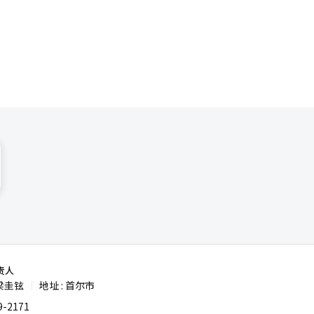
助短视频、
引发家长投
文化面前越
公民教育、
正通过互联
式带入现实
的媒体素
公共责任之
成为韩国教
责人
梁圭铉
地址 : 首尔市
|
-2171