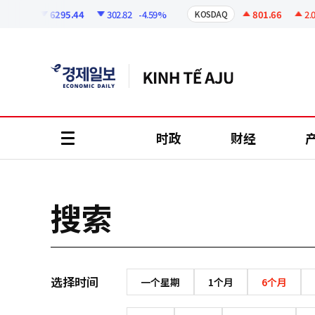
코
인
6295.44
302.82
-4.59%
801.66
2.07
SPI
KOSDAQ
정
보
时政
财经
all
menu
搜索
选择时间
一个星期
1个月
6个月