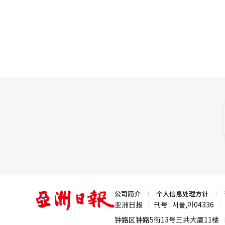
和价值观形成的重要场域。 这并非韩国独有的现象。近年来，美国、英国等国家同样发现，TikTok、YouTube、
编辑。
Discord等平台不断将网络
Meme（网络梗）等形式，以娱乐包装的方式进入青少
在陷入一种新的治理困境。 不少教师坦言，即便发现学生使用歧视性词汇，也很难开展有效教育。一方面，学生普遍
以“只是开玩笑”“没有恶意”
诉甚至政治争议，不少教师因此倾向于回避敏感话题。 韩国教师团体
生极端言论时感到“难以有效应
来越处于被动位置。 围绕如何应对这一问题，韩国教育界也存在不同声音。 部分教师团体主张，应进一步强化教师
教育权和课堂管理权，让教师能
历史教育以及媒体素养教育，提高青少年辨
会已经形成一个越来越清晰的共识：校园里
在政治极化、地区矛盾、性别对
网持续向年轻一代扩散。当公共
生活。 因此，面对网络仇恨文化进入校园，韩国真正需要解决的，已不仅仅是“哪些词不能说”，更重要的是帮助年
轻人理解“为什么不能说”。 数字时代的信息传播速度远远快于传统教育，任何一种网络流行语都可能在短时间内席
卷校园。简单封禁某几个词汇，
养、历史认知和公共讨论能力，
间的边界。如何在保障表达自由
亚
公司简介
个人信息处理方针
育乃至整个社会必须面对的一项
洲
亚洲日报
刊号 : 서울,아04336
|
|
日
报
钟路区钟路5街13号三共大厦11楼