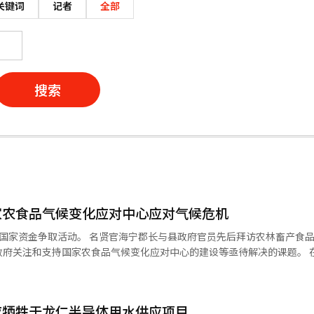
关键词
记者
全部
搜索
家农食品气候变化应对中心应对气候危机
国家资金争取活动。 名贤官海宁郡长与县政府官员先后拜访农林畜产食
关注和支持国家农食品气候变化应对中心的建设等亟待解决的课题。 在拜访农林
持续的高温天气以及近年来日益严重的气候危机，建议政府积极支持在海
快建设和顺利运营。 名郡长表示：“频繁的极端气候对农业和渔业造成了
心应尽早投入运营，作为气候变化应对的控制塔，进行国家层面的应对组织
应牺牲于龙仁半导体用水供应项目
年下半年开工，预计在2029年上半年完工，因应气候变化的紧迫性，该