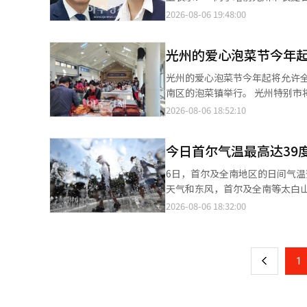
表示：“矫正是帮助囚犯健康地
越来越频繁地出现在韩国中小学课堂。 这些词语大多起源于韩国部分极右翼网络社区，具有鲜明的
则负责市民主权、青年人口政策、卫生福利及性别平等领域。
2026-08-06 19:48:00
支持囚犯及其家属所面临的法律困难。” 法务法人 YK成立于2012年，是韩国的一家大型综
但在校园中，它们却逐渐脱离原有
东信高中和首尔大学经济学系，
有数百名律师和专业人员，提供刑事
鱼”为例，在韩国近年来的政治
曾在闵市长的过渡委员会中担任副委员会长。 尹兰实（61岁）市民主权、青年人
经人工智能（AI）系统翻译与编
原本是韩国全罗道地区具有代表性
光州的爱心泡菜节今年
副市长内定者来自康津。 她曾担任第四届光州市议会议员，并在文在寅总统办公室担任制度改革秘书官及总统直属地
所”（ILBE）中，“鳐鱼”逐
方时代委员会创新自治专业委员
光州的爱心泡菜节今年起将允许全南企业参与。 这是因为光州已实现整合。 泡菜节
韩国法院过去也曾多次认定，在特定语境下使用“鳐
请求对当天公布的内定者进行人事
南区的泡菜镇举行。 光州特别市将于13日至20日招募参与泡菜节的生产企业。 预计招募约10家企业。 自2014年
性的词汇进入校园后，它们的政治含义正在被不
长共计4名，包括2名地方正务副
起，光州市举办泡菜节，旨在为市民提供
2026-08-06 18:52:10
词并非出于明确的政治立场，也没有
件：在公告日时，主要营业地点为
此，韩国教育界担忧的焦点，并
量认证（白菜泡菜）。 此外，企业需在去年国内外销售额达到7000万元以上，日生产能力超过1吨。 参与企业需应用
默和网络文化，逐渐演变为一种日常交流方式。 心理学研究普遍认为，青少年时
今日首尔气温最高达39
泡菜节的配方，并使用白菜、海盐、辣椒粉、鱼露
阶段。当带有攻击性的表达长期
举行的评比会，评估内容包括共同
味的敏感度会逐渐下降，最终形成稳定的语言习惯。 对于教师而言，这
6日，首尔及全南地区的日间气温预计将飙升至39度左右。 根据
与编辑。
如今连小学低年级学生也开始频
天气和东风，首尔及全南等太白山脉西侧将出现极端高温。 截至上
年。当学生从未真正理解这些表达为何
30.5度，釜山29.6度，光州29
2026-08-06 18:32:00
页
从何而来？韩国教育界普遍将矛头指向不断扩张的网络内容生
度。 当天，首尔的日间气温预计为39度，仁川38度，大田和光州37度，大邱36度，釜山34度，蔚山33度。 极端高温
已成为韩国青少年获取信息的重
将持续到星期五（7日），而从周末开始，炎热天气将有所缓
一
和网络梗，而算法推荐机制又进一步放大了这些内容的传播
31至39度。 之后，8日（星期六），朝鲜半岛北部将有高气压，南部则有台风影响，带来相对凉爽的东北风，预计东
上
1
往往难以区分政治讽刺、网络亚
海岸和济州山地将有降雨，气温也将小幅下降。 8日早晨的最低气温预计为22至2
仿和复制。 一项针对教师开展的调查显示，在影响学生使用歧视和仇恨表达的因素中，“网络社区影响”位居首位，
日的气温为21至26度和26至36度。 8日的降水量预计为：江原东海岸及山地30至80毫米，庆北北部东海岸
其后依次为同伴影响、媒体传播
地20至60毫米，庆北南部东海岸