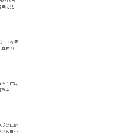
为这是更好
滥用立法化
确。 对
访者认
分离起诉，
罪调查条件
样本误差为
此与李在明
责任最终将
们具体明确
该条款是否
定为‘公诉
中存在任意
的评论中指
法暴走。”
小时后进行
请托而违反
回重审，可
中所占的比
违反禁止请
 然
能导致审判