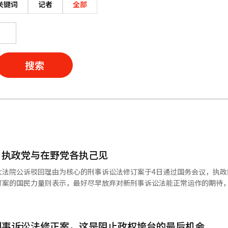
关键词
记者
全部
搜索
，执政党与在野党各执己见
大法院公诉驳回理由为核心的刑事诉讼法修订案于4日通过国务会议，执政
订案的国民力量则表示，最好尽早放弃对新刑事诉讼法能正常运作的期待
刑事司法体系改革”。 他还强调：“我们充分理解国民对调查空
民主党和政府将全力以赴负责后续立法和制度补充，以消除国民的忧虑。” 共
刑事诉讼法修正案，这是阻止政权垮台的最后机会
会弱势群体相关的七大犯罪案件都能被移送处理。同时，承诺通过党内工