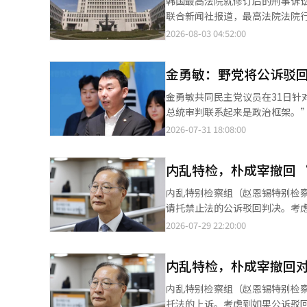
韩国最高法院就修订后的刑事诉讼法
案通过时，韩国就已被宣告死亡
与编辑。
联合新闻社报道，最高法院法院
的法律。” 他进一步警告：“对该法的否决权行使不是总统的选择，而是国民和历史的命令。”并表示：“如果拒
的审查”资料。 修订后的刑事诉讼法新增了“以严重违法调查为依据提起公诉的情况”和“明显偏离检察权裁量权提
2026-08-03 04:52:00
绝，要求重新审判和弹劾的国民声音将会更加强烈。” 改革新党也对
起公诉的情况”作为公诉驳回的理
共识。改革新党通过改革研究院对1
此，法院行政处基于现有判例解
为“李总统应行使否决权”，而认
金勇敏：野党将公诉驳
难以认定为公诉权滥用。” 接着指出：“应综合考虑公诉提起的经过、检察官的意图、被告所遭受的不利影响、检察
的受访者也占64.0%。此次民意
权裁量权的偏离程度等因素进行判断。” 法院行政处提到的2019年最高法院判例指出，
95%置信水平下±3.1个百分点。 对此，改革新党代表李俊锡表示：“与检察机关的恶缘是民主党这一政治势力的
金勇敏共同民主党议员在31日
是“检察官任意行使公诉权，给被告造成
事，但刑事司法制度是全体国民
总统审判联系起来是政治框架。”
行使公诉权不仅仅是由于职务上的过失，还至少应有某种意
落在总统身上。”※ 本报道经人
了根据现有判例认可的公诉驳回
2026-07-31 18:08:00
的任意公诉权行使为核心。 同时表示：“（公诉驳回条款的）具体判断标准预计将在未来的最高法院判例中形成。”
适用于李总统的审判时，他强调：
此前，法务部副部长李振秀在国
程序违反法律规定而无效时’，
判断的情况下，才应允许公诉驳回
内乱特检，朴成宰撤回
出：“民主党在深夜法务小组中
此外，国民力量前一天因对刑事
内乱特别检察组（赵恩锡特别检
结束投票并处理该法案。※ 本报
请托禁止法的公诉驳回判决。考
能导致审判延误。 特别检察组于29日表示：“我们于27日撤回了对朴成宰的原审判决中公诉驳回的请托禁止法违反
2026-07-29 22:20:00
部分的上诉。” 对此表示：“若公诉驳回判决被采纳，已判有罪的内乱重要任务从事罪也将一并发回重审，可能导致
审理延误。”并指出：“为确保
内乱特检，朴成宰撤回
重等因素，做出了诉讼经济上的判断。” 同时强调：“这并不意味着对公诉驳回部分的原审法
补充道：“撤回上诉的部分将移交给其他机构，以便迅
内乱特别检察组（赵恩锡特别检
振官法官）于上个月22日对朴前
托法的上诉。考虑到如果公诉驳