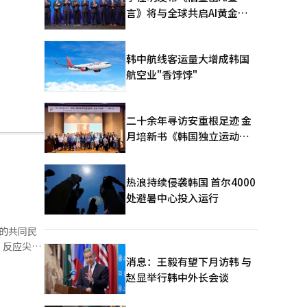
言》将与全球共启AI黄金时
代
韩中航线客运量大增成韩国
航空业"香饽饽"
二十余年寻访安重根足迹 金
月培新书《韩国独立运动圣
地：向旅顺口追问历史》出
版
热浪持续侵袭韩国 首尔4000
处避暑中心投入运行
的共同民
，反应尖
消息：王毅有望下月访韩 与
赵显举行韩中外长会谈
同民
作组检查受