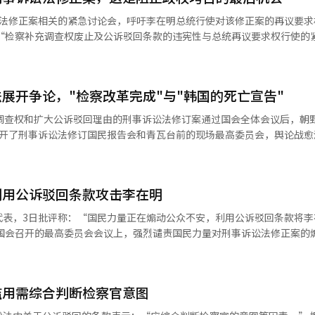
讼法修正案相关的紧急讨论会，呼吁李在明总统行使对该修正案的再议要求
在不打破悲剧的恶性循环，这种伤害最终将延续到下一代。” 相对而言，国民
面时指出：“李在明总统也对废除补充侦查权表示了担忧，但这次却悄悄
的理由，李总统的罪将被抹去，人民将开始抹去李在明政权。” 张代表提到最
 他还表示：“（共同民主党）虽然说有问题会进行补
珠（化名）向李总统请求行使否决权的情况，感叹道：“在国家面前，人
允基事件’清楚地展示了一切，而‘釜山踢击事件’的受害者则泪流满面
条恶法的本质吗？” 他表示：“如果总统拒绝行使否决权，人民
：“在废除补充侦查权的
展开争论，"检察改革完成"与"韩国的死亡宣告"
” 当天共同主办讨论会的罗卿元议员指出：“为了保护
简直就像在灭火时洒上汽油一样荒谬。”并批评道：“废除补充侦查权后
逐步讨论，但具体性仍然缺乏。”他质疑道：“设立专门保护受害者的部
充调查权和扩大公诉驳回理由的刑事诉讼法修订案通过国会全体会议后，朝
主党身上。”郑院内代表还表示：“李总统为了自己卸任后的安全，出卖
的言行来看，他知道完全废止补充调查权
召开了刑事诉讼法修订国民报告会和青瓦台前的现场最高委员会，舆论战愈
修正案第327条增加了一条抹去总统罪的条款。”他指出：“通过这一
讼法修订国民报告会，认为此次修订实现了调查与起诉权的分散，并将警
权宜立法，刑事诉讼法的修订最终引发了针对自己审判的‘自我保护’的
可能
将建立更加公正的刑事司法体系，并为受害者提供充分的保护措施。 韩炳道表
AI）系统翻译与编辑。
有明
起与维持，调查将完全由调查机构负责。”他进一步解释道：“这样可以
到：“法务部也提出了需要对明确性原则的违反进行进一步审查的意见。” 
利用公诉驳回条款攻击李在明
内部成立以金汉圭为首的任务
的案例是基于例外和具体事实的，但修正案的条件比判例更宽松和扩展，
月内修订相关法律，确保对性暴力、老年人和儿童虐待等七大针对社会弱势
代表，3日批评称：“国民力量正在煽动公众不安，利用公诉驳回条款将李
公诉的案件不适用。” 另一方面，当天李总统在国务会议上提到
统的审判牵扯进来，进行不负责任的政治攻击。”他呼吁：“应立即停止
，竟然不说一句辛苦了，就要去青瓦台提出宪法诉愿，真是不可思议。” 他
时，罗卿元议员表示：“所有刑事司法破坏的根本原因就是‘抹去总统的
党干事金胜元也强调：“大家都知道现任
判断，调查权的调整与分配是国会的立法事项，不能以违反宪法来混淆视听。”
坏，法院应依法重新启动对总统的审判，并尽快作出判决。”※ 本报道经
：“四年后的事情现在进行修订是根本不可能的。” 相对而言，国民力量指
主张明显是事实扭曲，将保护公众免受不当公权力行使的行为与李在明的
崩溃，犯罪受害者将无法得到保护，重申呼吁李总统行使否决权。此外，
滥用需综合判断检察官意图
和社会弱势群体的权利而设立的相关机制。”※ 本报道经人工智能（AI