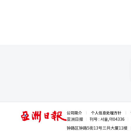
务权利的滥用罪责不轻。”并强调
民决定权是一项危险的实验，可能动摇刑事司法体系。 曾担任检察改
提到的有利量刑因素包括KTV作
要对证据和法律进行专业判断，而普
政策相关信息，排除可能引发政治争议的内容，以及
法调查”情况下法院应裁定公诉驳回的条款也引发争议。 修订案规
恩锡）结案审理中，要求法庭判
驳回，但并未明确重大违法调查的标准。 法界认为，如果判断标准不明确，可能导致重复的违
关于威胁国家生存和公民基本权
判长期延误。 一位来自西大门的律师指出：“必须先确认违法调查的情况，才能判断是否驳回公诉；这可能导致实务
（AI）系统翻译与编辑。
上本案审理数年中断的问题。” 此次修订案被视为检察改革的最后阶段，刑事诉讼法修订讨论的起点。 此前，政府
通过国务总理办公室下的检察改
论。因此，未来的立法讨论预计将以国会法制委员会为中心
缩小检察权力，以建立公正和负责任的刑事司法体系。 法界认为，检
入以及重大违法调查公诉驳回条
必须进行充分的法律审查和社会讨
亚
公司简介
个人信息处理方针
洲
亚洲日报
刊号 : 서울,아04336
|
|
日
报
钟路区钟路5街13号三共大厦11楼