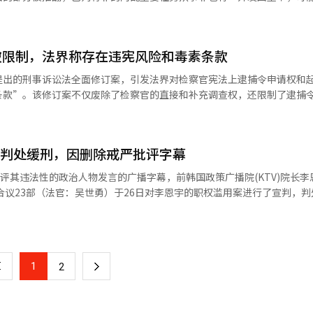
对其‘迪奥包收受’的调查情况及专门团队的组成等请托禁止法违反部分
们综合考虑了为内乱案件迅速审理而制定的特别检察法的立法初衷及公诉
被限制，法界称存在违宪风险和毒素条款
的判断。” 同时，特别检察组强调：“这并不意味着我们认
，预计将重新启动公诉程序。※ 本报道经人工智能（AI）系统翻译与编
断是正确的。”并表示撤回上诉的部分将计划移交给其他机构，以便迅速
提出的刑事诉讼法全面修订案，引发法界对检察官宪法上逮捕令申请权和
条款”。该修订案不仅废除了检察官的直接和补充调查权，还限制了逮捕
奥包收受”疑云的情况，以及
案件的起诉与否，这可能动摇刑事司法体系的基础。 根据法界消息，民主党
为，导致该指控的朴前部长的Telegram消息与紧
政联盟议员于上月26日共同提出了刑事诉讼法修订案。这是一项对现行49
有具体关联，因此不属于内乱特别检察法的调查对象。 特别检察组在一审宣
后决定仅对禁止请托法违反的指控撤回上诉。 已判有罪的内乱重要任务从
宇判处缓刑，因删除戒严批评字幕
申请权，并新设公诉审议会，给起诉程序带来了重大变化。 法界最为担忧的点
行，而禁止请托法违反的指控则将移交给警方或高官犯罪调查处等其他调
行刑事诉讼
批评其违法性的政治人物发言的广播字幕，前韩国政策广播院(KTV)院长李
道经人工智能（AI）系统翻译与编辑。
察官申请的请求，但修订案实际上将逮捕令申请权的行使依赖于警方的判断。
12·3戒严令发布时指示实务人员删除“戒严是非法和违宪”的相关字幕
请权则是宪法上的权利。法界人士指出，如果用法律限制宪法保障的检察
”和“未行使职权滥用”两项主张，但法庭未予采纳。 法庭对公诉驳回的主
诉讼法修订时，已
检察法第2条第1项第11号中关于‘与内乱行为相关的控诉案件的调查过
可能存在违宪风险”的意见。 一位来自首尔地方检察院的检察官指
在合法指示范围内的主张，法庭指出：“选择
与宪法上的逮捕令原则相冲突。” 公诉审议会的设立也是一个典型的
1
下
2
其违宪和违法性的字幕，导致KTV观众对戒严令产生错误认知，这种指示
公务员进行
，法院指定的律师将提起公诉；反之，如果审议会决定不予起诉，除非发
一
特殊情况下，指示实务人员积极删除批评戒严令的内容，导致偏向性报道
诉与否需要高度的法律判断，赋予普通市