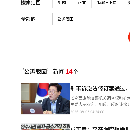
搜索范围
标题
正文
标题+正文
全部的
‘公诉驳回’
新闻
14
个
刑事诉讼法修订案通过
以全面废除检察机关调查权和扩
主党表示欢迎。相反，反对该修
锐。 共同民主党发言人朴海哲在当天的书面简报中表示：“此次修订明确了警察的责任，加强了机构间的合作与制
2026-08-05 04:24:00
衡”，并称这是“为了更好地保护犯罪受害者权利的
白和受害者保护弱化的担忧。共同
张东赫：李在明应拒绝
主党计划通过后续立法，确保社