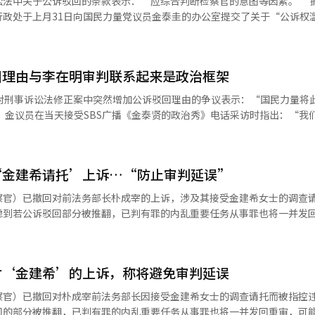
中关于公诉驳回的条款表示：“应综合判断检察官的意图等因素。” 据8月3日
。”他指出：“尽管法律界和大多数国民反对，但只有共同民主党坚持认
行政处于上月31日向国民力量党议员金泰圭的办公室提交了关于“公诉权
刑事诉讼法修订案表示反对，并与国民力量达成
由。法律界对此表示，虽然公诉驳回的范围扩大，但具体的判断标准仍不明
013名18岁以上男女进行了紧急民意调查。调查结果显示，59.6%的受
释道：“仅凭差别起诉、选择性起诉、延迟起诉、基于政治考量的起诉或
为“应无条件公布”的受访者仅为34.0%。认为此次法律修订将恶化犯
回理由与李在明审判联系起来是政治框架
调查采用100%自动应答系统（ARS）无线随机拨号（RDD）方式进行，
公诉权滥用的判断标准
私
针对刑事诉讼法修正案中突然增加公诉驳回理由的争议表示：“国民力量将
实质性不利，从而明显偏离检察权裁量权的情况。” 此外，还指出：“任意
的事情。”他指出：“虽然该法案已通过国会，但最终未能阻止这一切的
 金议员在当天接受SBS广播《金泰贤的政治秀》电话采访时指出：“我
图。” 最终，公诉权滥用的判断标准将以检察官意图反映
工智能（AI）系统翻译与编辑。
理由，”并表示：“该条款是对起诉权的司法控制的具体化。” 当被问及
“理论上可能会有影响，但公诉驳回理由已经在第327条第2项中明确规
会法制司法委员会法案审查小组会议上主张：“只有在检察官的公诉提起
因此不会有太大变化。” 另一方面，国民力量的首席发言人朴忠权在当天
。”※ 本报道经人工智能（AI）系统翻译与编辑。
‘金建希请托’上诉…“防止审判延误”
偷偷插入的‘扩大公诉驳回理由’条款，是对李总统审判的明显宣言和立
诉讼法修正案的反对而进行的阻挠发言，民主党等执政联盟计划在经过24
察官）已撤回对前法务部长朴成宰的上诉，涉及其接受金建希女士的调查
道经人工智能（AI）系统翻译与编辑。
虑到若公诉驳回部分被推翻，已判有罪的内乱重要任务从事罪也将一并发
内乱案件的迅速审判，综合考虑特检法的立法宗旨及公诉驳回在整体犯罪
对‘金建希’的上诉，称将避免审判延误
律判断是正当的。”并
速进行公诉。” 此前，首尔中央地方法院刑事合议33部（李
察官）已撤回对朴成宰前法务部长因接受金建希女士的调查请托而被指控
部长因内乱重要任务从事和职权滥用等指控判处25年有期徒刑，并依法拘留。
回的部分被推翻，已判有罪的内乱重要任务从事罪也将一并发回重审，可