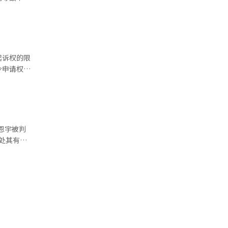
则作出了公
驳回的犯罪
辑。
重新提起公
起诉权的限
令申请权的
3条款中的
查机构，预
恩宇被判
 这引
而被起诉。
官逮捕令申
程中所认知
违反了公务
现新的重要
，因此其职