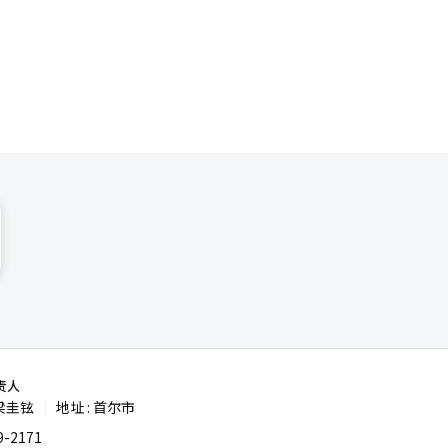
 法庭
专注于政府
责任提供
人工智能
国会的讨
系的影响，
责人
梁圭铉
地址 : 首尔市
|
-2171