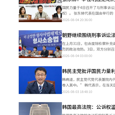
害者保护的盲区。 国会法制司法委员会执政党干事金胜源议员也表示：“政治检察机关滥用调查权导致无辜国民受害
国民力量于4日召开了与刑事诉
的案例屡见不鲜”，并强调：“如果现
权）。 张东赫代表在国会举行的“检察补充调查权废止及公诉驳回条款的违宪性与总统再议要求权行使的紧急讨论
力量代表张东赫在当天与记者见
会”上警告称：“如果增加公诉驳回
2026-08-04 20:36:00
抹去总统罪名的公诉驳回条款，因此在国务会议上通过了。”
近“釜山踢腿事件”受害者金珍
充，但问题已经暴露无遗，‘张
喊‘请站在受害者一边’的现实，难道不更能显示这
总统是否具备体恤国民的情感和感性？” 国民力量院内代表郑点植也在其Facebook上表示
朝野继续围绕刑事诉讼法
将拒绝李在明政权，希望不要踢掉阻止政权垮台的最后机会。
同时讨论对警察的制约与控制，
受害者的所有手段和法律修正将
在上月31日，包含废除检察补
罪乱象责任都在李总统和共同民
犯罪调查厅（中数厅）是否能真正保护受害者？” 他接着表示：“从李总统
烈的政治攻防。3日，双方分别
全，必将付出代价。” 此外，朴忠权首席发言人也表示：“这是对国民和司法公正的正面挑战。”而崔恩锡院内首席
会对人民造成伤害。唯一的变化是
共同民主党在国会召开了刑事诉
2026-08-04 03:00:00
发言人则批评道：“通过违宪的
全社会表明他只关心自己的罪。” 参与讨论的专家们也对刑事诉讼法修正案可能包含的违宪因素表示担忧，认为
关之间的制衡制度化。该党声称，这
质疑。”※ 本报道经人工智能（
会对刑事司法体系造成严重混乱。 成均馆大学法学院教授池成宇指出：“‘重大’、‘显著’等表述在法律中没
示：“检察官将专注于公诉的提
确的判断标准和适用范围。”他提
韩民主党批评国民力量
诿案件，同时更好地保护受害者的权利。” 为保护社会弱势群体的权利，民主党决定在
示：“最高法院承认公诉权滥用
小组（TF）。此外，计划在本
韩病道，民主党代党代表兼院内
法官的任意解释可能性。” 池教授建议：“在实施之前应重新审查问题，以消除刑事诉讼法被特定政治目的滥用的误
案件进行全面移送。 同时，该法案与李在明总统的审判无关的事实也得到了明确。韩炳道批评道：“尽管这是保护国
卷入其中。” 韩代表示，在当天国会召开的最高委员会会议上，强烈谴责国民力量对刑事诉讼法修正案的煽动行为。
解，并应制度性保障，例如规定在实施日之前已提起
民的措施，（国民力量）却将总
他接着表示：“在外交访问结束后
2026-08-03 18:48:10
刑事诉讼法修正案通过的可能性
的谣言煽动国民的不安，并试图逆转检察改革。” 国会法制司法委员会执政
调：“宪法法院已经在2023年
强调：“为了阻止刑事司法的破
总统的审判不会在任期内进行。”他表示
外，他指出：“围绕公诉驳回的
（AI）系统翻译与编辑。
出，若修订案实施，司法体系将
韩国最高法院：公诉权
一起，纯属政治攻击。” 韩代还透露：“民主党将在今天下午2点举行关于刑事诉讼法修正案的公众报告会，详细介
备提起宪法诉讼等额外对策。 张东赫在青瓦台前的现场最高委员会上表示：“包含废除补充调查权的刑事诉讼法修订
绍将如何改变，以及为保护受害者