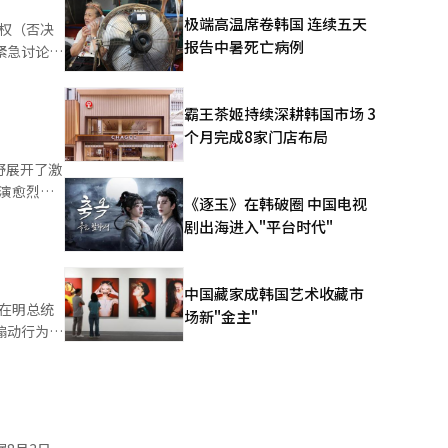
极端高温席卷韩国 连续五天
权（否决
报告中暑死亡病例
加入了可以
民在呼
地呼吁。李
霸王茶姬持续深耕韩国市场 3
个月完成8家门店布局
，所有的犯
门在中重大
野展开了激
了国民的安
演愈烈。
《逐玉》在韩破圈 中国电视
修正案，向
察与检察机
最后拼图的
剧出海进入"平台时代"
避免相互推
他表
这导致了对
中国藏家成韩国艺术收藏市
群体的犯罪
在明总统
场新"金主"
以毫无根据
强
罪’。”他
 此
人工智能
审判联系在
他们还在准
）系统翻译