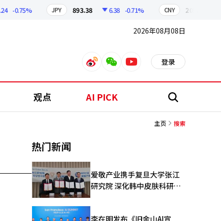
4
-0.75%
893.38
6.38
-0.71%
209.17
1.
JPY
CNY
2026年08月08日
登录
weibo
weixin
youtube
观点
AI PICK
搜
索
主页
搜索
热门新闻
爱敬产业携手复旦大学张江
研究院 深化韩中皮肤科研合
作
李在明发布《旧金山AI宣