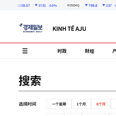
코
인
6258.57
37.81
-0.6%
798.8
2.87
-0.
SPI
KOSDAQ
정
보
时政
财经
all
menu
搜索
选择时间
一个星期
1个月
6个月