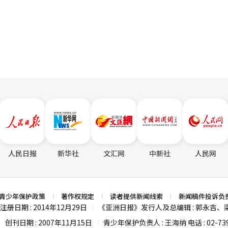
：“广播报道应遵循的公正性和客观性未得到遵守，侵犯了公众的知情权。”
页
革推进团顾问的律师杨洪锡表示：“公诉提起需
为政府机构与其他广播频道的特殊性，李恩宇一贯坚持KTV的广播方针，
通市民难以做到；而且，结论可能受到解释方式或气氛的影响。” 关于“重大违
事件的犯罪时间较短。 在之前的内乱特检团队（特别检察官：赵
定，如果确认存在重大违法调查，法院应裁定公诉
处李恩宇5年监禁，理由是“作为广播编排负责人和国家公务员，李恩宇有
法性判断程序，造成审
利的戒严令的公正和均衡的信息，但他却背弃了这一责任。”※ 本报道经
革推进团审议补充调查权的存废，但并未提交单独的政府提案，而是尊重
进行。 泛执政联盟表示，通过修订案将调查与起诉分开，
察官的宪法逮捕令申请权限制、公诉审议会的引
款等，将成为法案审查的核心议题。尤其是由于该制度对整个刑事司法体
论。 ※ 本报道经人工智能（AI）系统翻译与编辑。
人民日报
新华社
文汇网
中新社
人民网
青少年保护政策
著作权规定
读者提供新闻线索
新闻稿件投诉负
注册日期 : 2014年12月29日
《亚洲日报》发行人及总编辑 : 郭永吉、
|
创刊日期 : 2007年11月15日
青少年保护负责人 : 王海纳 电话 : 02-739
|
|