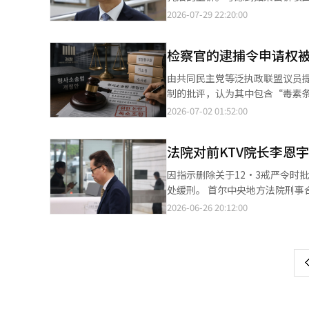
而，因接受金女士的请托，检方
延误。 特别检察组于29日表示：“我们于27日撤回了对朴成宰的原审判决中关于公诉驳回的禁止请托法违反部分提
2026-07-29 22:20:00
诉驳回的判决。 法院认为，朴前部长的Telegram消息与紧急戒严、内乱、外汇犯罪之间没有具体关联，因此不属于
出的上诉。” 对此，特别检察组解释称：“如果公诉驳回的判决被采纳，已判有罪的内乱重要任务从事罪也将一并发
内乱特检法的调查对象。 特检在一审宣判后对整体判决提出了上诉，但经过审查后决定仅对请托禁止法违反部分撤回
回重审，可能导致审理延误。我
上诉。 已判有罪的内乱重要任务从事等部分的上诉审理将按计划进行，而请托禁止法违反的指控将移交给警方或高级
检察官的逮捕令申请权
在整体犯罪中所占的比重等因素，作出了这一诉讼经济上
公职者犯罪调查处等其他调查机构
为原审对公诉驳回部分的法律判
由共同民主党等泛执政联盟议员
诉。 此前，首尔中央地方法院刑事合议33部（李振官法官）于上月22日对朴前部长因内乱重要任务从事和职权滥用
制的批评，认为其中包含“毒素
等罪名判处其25年有期徒刑，并依法拘留。 不过，关于接受金女士的请托并调查“迪
行使范围，并规定普通市民可以决定重要
2026-07-02 01:52:00
专门团队的组成等违反禁止请托法的部分则被判公诉驳回。 法庭认
议员金勇敏和朴恩贞等12名泛执
急戒严、内乱、外汇犯罪之间并未被认定
106条进行全面修订的提案。 修订案的核心在于废除检察官的直接和补充调查权，并将调查主体统一为司法警察官。
判后对判决的整体提出了上诉，但经过审查
法院对前KTV院长李恩
同时，修订案还限制了检察官的逮捕令
事等部分的上诉审理将按计划进
在于检察官的逮捕令申请权的限制。 修订案规定，检察官只能在司法警察官申请的范围内申请逮捕令。现
因指示删除关于12·3戒严令时
计将重新启动公诉程序。※ 本报
法承认检察官的直接申请和司法警
处缓刑。 首尔中央地方法院刑事合议23部（法官：吴世勇）于26日对李恩宇的职权滥用案进行了宣判，判处其有期
发了与宪法权利的冲突的质疑。 宪法法院在2023年对法务部长和检察官提起的权力争议审判中认为，检察官的调查
徒刑1年，缓刑2年。李恩宇因在
2026-06-26 20:12:00
页
权是法律上的权利，而逮捕令申
在审判过程中，李恩宇提出了“公诉驳回
请权，可能成为违宪法律审判的对象。 实际上，法务部在国务总理领导的检察改革推进团讨论刑事
张表示：“本案公诉事实符合特别
一
表示“用法律限制宪法上的检察官逮捕令申请权
的相关案件’的规定，因此属于特检的调查范围。” 对于未滥用职权而
出：“限制检察官的逮捕令申请权的立法，可能
上
性删除反对12·3戒严令或指出
争议点。 修订案规定，在各地方法院设立由9名普通市民组成的公诉审议会，负责审议和决定检察官的起诉和不起诉
员应遵守的诚实义务和公正义务。” 法庭在量刑时指出：“KTV作为广播法下的政府机构，有义务对所属
决定。如果审议会认为需要起诉
指导和监督，但在戒严令发布的
证据，否则检察官不得再次对同一案件提起起诉。 法界担忧，重要案件的起