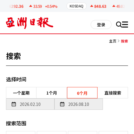
코
인
6292.36
33.59
+0.54%
848.63
49.82
+6.2
KOSDAQ
정
보
all
登录
搜
men
索
主页
搜索
搜索
选择时间
一个星期
1个月
直接搜索
6个月
搜索范围