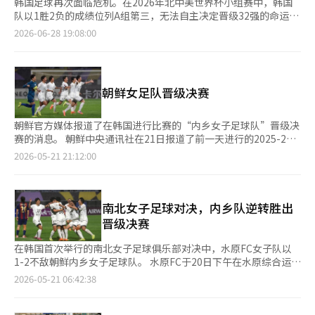
韩国足球再次面临危机。在2026年北中美世界杯小组赛中，韩国
队以1胜2负的成绩位列A组第三，无法自主决定晋级32强的命运，
只能等待其他小组的比赛结果。球员们表示：“我们会拼尽全
2026-06-28 19:08:00
力。”这种绝望的心情可以理解，但将韩国足球目前的困境归咎于
球员的斗志不足是不公平的。更大的问题在于场外，即韩国足球协
会的结构和运作方式。代表队的成绩虽然在场上体现，但失败的根
源却在于行政管理。教练的选拔过程、实力增强系统、董事会的运
朝鲜女足队晋级决赛
作以及责任的归属都不透明，无论换哪个教练，争议都会重演。近
年来，足球协会在克林斯曼教练的任命与解雇、巴黎奥运会资格的
失利、洪明甫教练的任命争议以及与比赛操控相关的处分者特赦等
朝鲜官方媒体报道了在韩国进行比赛的“内乡女子足球队”晋级决
方面表现出的一致性令人担忧。决策过程封闭，解释不足，失败后
赛的消息。 朝鲜中央通讯社在21日报道了前一天进行的2025-26
责任消失。文化体育观光部的审计也指出了教练选拔程序的问题。
亚洲足球联合会(AFC)女子冠军联赛(AWCL)半决赛结果，称“我们
2026-05-21 21:12:00
程序的不稳定会动摇代表队的权威。球迷们的愤怒不仅仅是因为成
的内乡队以2比1战胜韩国的水原队，成功晋级决赛”。 朝鲜运动
绩不佳，更是因为不公正的过程、无法理解的决策以及缺乏责任感
员自2018年12月在仁川举行的国际乒乓球联合会(ITTF)世界巡回
的组织文化的积累。韩国足球协会是韩国足球的最高行政机构，不
赛总决赛以来，时隔约8年再次参加在韩国举行的体育比赛。在足
仅仅管理代表队。它负责青少年培养、教练培训、裁判系统、女子
球项目上，自2014年仁川亚运会以来，朝鲜运动员时隔12年再次
南北女子足球对决，内乡队逆转胜出
足球、业余足球、K联赛的合作以及国际竞争力的提升。如果这样
访问韩国。这是朝鲜女子足球俱乐部首次来访。 中央通讯社表
晋级决赛
的机构被特定的人脉、惯例和内部逻辑所束缚，韩国足球的未来必
示，“内乡队与韩国水原队的半决赛于20日在韩国进行”，并指
然会受到限制。行政管理不专业，竞技水平也难以持久。2002年
出“在激烈的攻防战中，尽管在下半场首先失球，但我们的运动员
在韩国首次举行的南北女子足球俱乐部对决中，水原FC女子队以
韩日世界杯的成功并非仅依靠希丁克教练的能力。当时的代表队将
通过加强相互配合，展开了强有力的进攻”。 报道中提到，比赛
1-2不敌朝鲜内乡女子足球队。 水原FC于20日下午在水原综合运动
实力置于名气之上，将标准置于惯例之上，将准备置于面子之上。
中由崔金玉和金京英进球，并透露决赛将于23日举行。 然而，中
场举行的2025-26亚洲足球联合会(AFC)女子冠军联赛(AWCL)半决
2026-05-21 06:42:38
体能、组织力、科学训练和公平的球员选拔相结合，才成就了辉
央通讯社并未报道由南方民间团体组织的南北共同应援团的加油等
赛中败北。 内乡队将在23日下午2点于同一地点与此前以3-1战胜
煌。韩国足球协会的改革已不再是选择，而是必然。首先，教练选
比赛现场氛围。“水原FC女子队”的队名也被简化为“水原
墨尔本城（澳大利亚）的东京维尔迪贝雷扎（日本）争夺冠军。
拔程序必须在可公开的范围内制度化，明确候选人构成、评估标
队”，比赛地点也仅写为“韩国”。 朝鲜居民所阅读的《劳动新