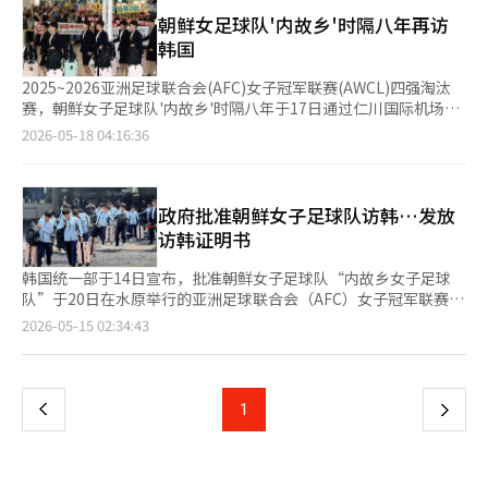
朝鲜运动员自2018年12月在仁川举行的国际乒乓球联合会(ITTF)
准、会议记录和决策权。其次，实力增强委员会必须确保其独立性
闻》在第三版上完整刊登了中央通讯社的报道，并配以内乡队员在
世界巡回赛总决赛中与韩国选手搭档参赛以来，时隔约8年再次参
朝鲜女足球队'内故乡'时隔八年再访
和专业性，避免沦为形式化的机构。第三，协会董事会的构成和决
雨中欢呼和比赛中的照片。※ 本报道经人工智能（AI）系统翻译与
加在韩国举行的体育赛事。 在足球项目上，朝鲜运动员自2014年
韩国
策结构应当开放，反映足球界人士、行政、法律、会计、体育科学
编辑。
仁川亚运会以来，时隔12年再次访问韩国。这是朝鲜女子足球俱乐
和球迷代表的意见。第四，必须明确失败的责任体系。每次代表队
部首次来韩。 尽管暴雨倾盆，水原城堡公园仍吸引了5763名观众
2025~2026亚洲足球联合会(AFC)女子冠军联赛(AWCL)四强淘汰
失败时仅更换教练，而协会却不作改变的方式已不再适用。现在需
到场。国会议长吴元植、文化体育观光部部长崔辉永、韩国体育会
赛，朝鲜女子足球队'内故乡'时隔八年于17日通过仁川国际机场入
要的不是更换一位教练，而是全面改革韩国足球协会的运作结构。
会长柳承敏等也到场观看比赛。 李在明总统在当天下午青瓦台举
境。 根据联合新闻社报道，内故乡队于当天14时20分乘坐中国国
2026-05-18 04:16:36
韩国足球的未来不能仅依靠球员的斗志，必须有公正的程序、专业
行的第22届国务会议暨第9次紧急经济检查会议上表示：“我其实
际航空航班抵达仁川机场。此次访韩团队由23名球员和12名工作
的行政和负责任的领导力。若韩国足球协会无法改变结构，韩国足
想去看，但被告知不要去。”并对崔部长说：“为球队加油时要掌
人员共35人组成。原本有39人获得南方的访问批准，但有4名预备
球的未来也将无从谈起。目前的危机不仅是成绩不佳，更是信任崩
握好平衡。” 统一部部长郑东泳未出席比赛。他在当天国会外交
球员未能入境。 他们经过南北交流合作法的入境审查，朝鲜居民
溃的问题。将足球重新带回人民的怀抱，必须从协会的改革开始。
统一委员会全体会议上表示，AFC已向韩国足球协会发函，请
使用'南方访问证明'确认身份，而他们出示的北方护照仅作为参考
政府批准朝鲜女子足球队访韩…发放
※ 本报道经人工智能（AI）系统翻译与编辑。
求“将比赛与政治情况分开，作为纯粹的体育国际活动进行”。他
资料。 当天，仁川地区的失散居民援助会、仁川咸北道民会等失
访韩证明书
表示：“统一部部长为了排除这种政治考量，决定不出席今天的比
散居民团体和市民团体聚集在机场，举着“欢迎内故乡女子足球
赛。” 由南北合作民间团体（北民协）、民族和解合作全民委员
队”的横幅，准备迎接。约有100名记者和欢迎人群聚集，为了维
韩国统一部于14日宣布，批准朝鲜女子足球队“内故乡女子足球
会（民和协）等民间团体组成的联合应援团，挥舞着印有水原FC
护安全，派出了50多名警力。 然而，身穿深色西装的内故乡队员
队”于20日在水原举行的亚洲足球联合会（AFC）女子冠军联赛
女子队和内乡队标志的小旗，为两队加油。 AWCL是亚洲地区最高
和工作人员对欢迎致辞和记者提问均未作回应，面无表情地迅速移
（AWCL）半决赛期间访韩。 获批的访韩人员为39人，与朝方最初
页
2026-05-15 02:34:43
水平的女子俱乐部足球赛事，本赛季为第二届。冠军奖金为100万
动。在不到1分钟的时间内，他们便未与欢迎团体目光接触，迅速
提交给AFC的名单一致，访韩时间为17日至24日。 一旦获批，韩
美元（约合1500万元人民币），亚军奖金为50万美元（约合750万
通过机场出口，登上准备好的车辆。 载着球队的巴士在警方的护
国将发放访韩证明书，这是朝方人员访问韩国时根据《南北交流合
一
元人民币）。※ 本报道经人工智能（AI）系统翻译与编辑。
送下，于16时06分抵达位于京畿道水原的一家酒店。移动过程
作法》所需的内部程序。 访韩证明书在“入境审查”过程中可替
中，车辆窗户被深色贴膜遮挡，内部无法看见，酒店周围设置了警
代护照，确认身份。 由于朝方将南北关系定义为“两国”，统一
上
1
下
戒线，外部接触被严格控制。 酒店前，一些市民团体举着“支持
部官员表示，17日入境审查时，朝鲜代表团可能会出示护照，并
内故乡足球队的宣传”的横幅进行欢迎，但球队对此并未表现出关
称“（入境审查）基本遵循南北交流合作法，如果（朝鲜足球队）
一
注，直接通过大堂前往客房。入住手续也未单独进行，而是按照控
出示护照，将作为实务层面的照片对照辅助资料参考。” 内故乡
制的路线进行移动。 随后，球队立即前往附近的户外场地进行非
女子足球队将于17日抵达仁川机场，并于20日在水原综合运动场