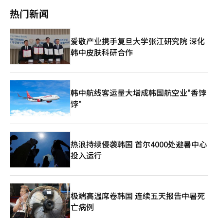
页
公开训练。训练场地安装了约2米50厘米高的遮挡物，完全阻挡外
与水原FC女子队交锋。朝鲜代表团自2018年12月在仁川举行的国
热门新闻
部视线，警方在周围巡逻以维护安全。部分球员在训练中似乎稍微
际乒乓球联合会（ITTF）世界巡回赛总决赛以来，时隔7年5个月
放松了紧张情绪。 内故乡将于20日在水原综合运动场参加AWCL四
再次访韩，而朝鲜女子足球队自2014年仁川亚运会以来，时隔12
强淘汰赛。同日，墨尔本城FC（澳大利亚）与东京维尔迪（日
年再次访问韩国。 统一部决定向民间应援团的应援费用等提供总
爱敬产业携手复旦大学张江研究院 深化
本）先行对阵，随后在19时，内故乡将与水原FC女子队进行南北
额约3亿韩元的南北合作基金支持。 根据统一部当天发布的“应援
韩中皮肤科研合作
俱乐部的对决。决赛将于23日在同一地点举行。 冠军奖金为100万
相关参考资料”，由民族和解合作范围全国委员会等200多个民间
美元（约合1亿4700万元人民币），亚军为50万美元。内故乡被视
团体组织的“2026 AFC AWCL女子足球共同应援团”规模达到
为强有力的夺冠候选之一。※ 本报道经人工智能（AI）系统翻译与
3000余人。 统一部表示：“尊重民间团体的自主协商与讨论，并
编辑。
在符合AFC规定的范围内，确保应援活动有序进行。”并公开
了“根据AFC规定的‘一般禁止携带物品’和‘禁止在场内表达政
韩中航线客运量大增成韩国航空业"香饽
治、宗教信息’等内容”。 统一部还表示，与民间团体沟通后，
饽"
共同应援团将在符合AFC规定的范围内，使用横幅、应援巾、应援
棒、双方俱乐部旗帜等应援工具。※ 本报道经人工智能（AI）系统
翻译与编辑。
热浪持续侵袭韩国 首尔4000处避暑中心
投入运行
极端高温席卷韩国 连续五天报告中暑死
亡病例