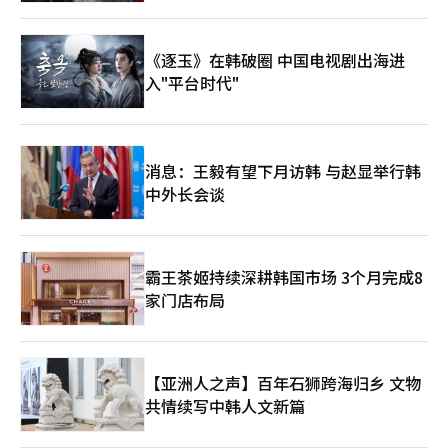
《逐玉》在韩破圈 中国电视剧出海进
入"平台时代"
消息：王毅有望下月访韩 与赵显举行韩
中外长会谈
霸王茶姬持续深耕韩国市场 3个月完成8
家门店布局
【亚洲人之声】百年石狮跨海归乡 文物
共情续写中韩人文新篇