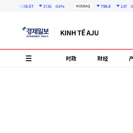
코
인
6258.57
37.81
-0.6%
798.8
2.87
-0.36
I
KOSDAQ
정
보
时政
财经
all
menu