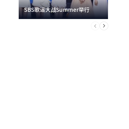
SBS歌谣大战Summer举行
玩水
个
前
一
下