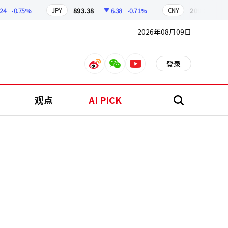
-0.75%
893.38
6.38
-0.71%
209.17
1.79
JPY
CNY
2026年08月09日
登录
weibo
weixin
youtube
观点
AI PICK
搜
索