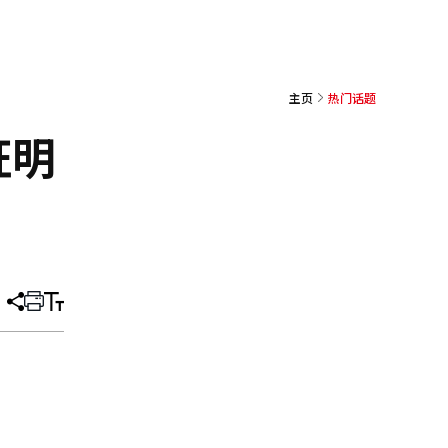
主页
热门话题
证明
分
打
调
享
印
整
文
大
章
小