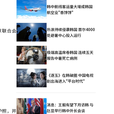
韩中航线客运量大增成韩国
航空业"香饽饽"
热浪持续侵袭韩国 首尔4000
球联合会
处避暑中心投入运行
极端高温席卷韩国 连续五天
报告中暑死亡病例
。
《逐玉》在韩破圈 中国电视
剧出海进入"平台时代"
消息：王毅有望下月访韩 与
护照，并
赵显举行韩中外长会谈