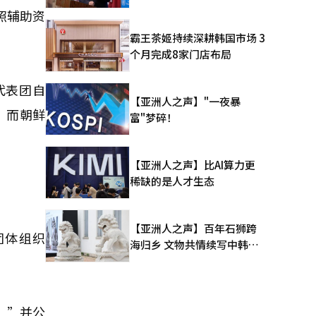
照辅助资
霸王茶姬持续深耕韩国市场 3
个月完成8家门店布局
代表团自
【亚洲人之声】"一夜暴
，而朝鲜
富"梦碎！
【亚洲人之声】比AI算力更
稀缺的是人才生态
【亚洲人之声】百年石狮跨
团体组织
海归乡 文物共情续写中韩人
文新篇
。”并公