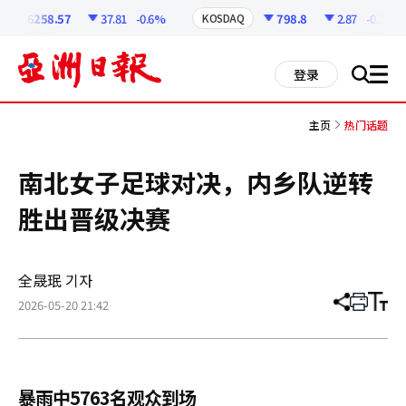
코
인
6258.57
37.81
-0.6%
798.8
2.87
-0.36%
KOSDAQ
정
보
all
登录
搜
men
索
主页
热门话题
南北女子足球对决，内乡队逆转
胜出晋级决赛
全晟珉 기자
2026-05-20 21:42
分
打
调
享
印
整
文
大
章
小
暴雨中5763名观众到场