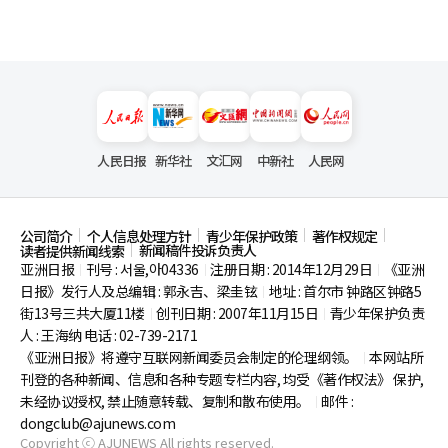
人民日报
新华社
文汇网
中新社
人民网
公司简介
个人信息处理方针
青少年保护政策
著作权规定
新闻稿件投诉负责人
读者提供新闻线索
亚洲日报
刊号 : 서울,아04336
注册日期 : 2014年12月29日
《亚洲
|
|
|
日报》发行人及总编辑 : 郭永吉、梁圭铉
地址 : 首尔市
钟路区钟路5
|
街13号三共大厦11楼
创刊日期 : 2007年11月15日
青少年保护负责
|
|
人 : 王海纳 电话 : 02-739-2171
《亚洲日报》将遵守互联网新闻委员会制定的伦理纲领。
本网站所
|
刊登的各种新闻、信息和各种专题专栏内容, 均受《著作权法》
保护,
未经协议授权, 禁止随意转载、复制和散布使用。
邮件 :
|
dongclub@ajunews.com
Copyright ⓒ AJUNEWS All rights reserved.