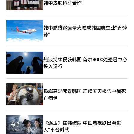
韩中皮肤科研合作
号的痛苦不是过去。遇难者家属的时间仍停滞，追求真相的努力未
止。记忆不仅是回忆，更是行动的选择。12年前，我们承诺不再忘
记、不再重演。这个承诺在此刻尤为重要。重复的事故在质问我
们：我们是否履行了承诺？记忆是责任，责任是行动。记住世越
号，不是抓住过去，而是保护未来。我们不应再从牺牲中学习。记
韩中航线客运量大增成韩国航空业"香饽
住那天的海洋，是我们应守住的最低承诺。※ 本报道经人工智能
饽"
（AI）系统翻译与编辑。
热浪持续侵袭韩国 首尔4000处避暑中心
投入运行
极端高温席卷韩国 连续五天报告中暑死
亡病例
《逐玉》在韩破圈 中国电视剧出海进
入"平台时代"