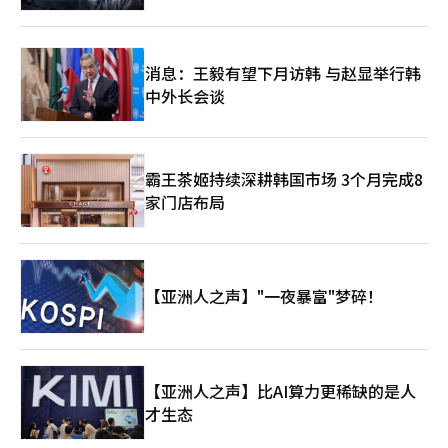
消息：王毅有望下月访韩 与赵显举行韩
中外长会谈
霸王茶姬持续深耕韩国市场 3个月完成8
家门店布局
【亚洲人之声】"一夜暴富"梦碎！
【亚洲人之声】比AI算力更稀缺的是人
才生态