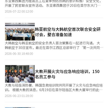
东亚索西集团为提高员工在夏季预防热病的意识和推广安全文化，
开展了民官联合宣传活动。 东亚索西集团于20日在首尔东大门区
总部举行了针对员工的民官联合“热病预防宣传活动”，并于21日
2026-07-22 00:12:00
对此进行了通报。 此次民官联合热病预防宣传活动是由韩国劳动
部、安全卫生公团与东亚大冢合作推进的政府官方活动。参与此次
活动的有东亚索西控股、东亚ST、东亚制药、DAI等集团员工，同
时安全卫生公团的安全文化实践推进小组也在现场参与了热病预防
韩亚航空与大韩航空首次联合安全研
活动。 此次活动是在气候变化导致夏季高温频率和强度增加的背
讨会，整合准备加速
景下，旨在提高员工对热病的警觉性，并通过自发实践预防措施来
营造安全的企业文化。参与活动的企业将获得政府部门名义的参与
大韩航空与韩亚航空的安全负责人首次聚集在一起进行沟通。 大
确认书。 参与活动的员工参加了“热病预防训练”项目。该项目
韩航空于30日宣布，最近在首尔江西区总部举行了‘第一次共同创
包括四个阶段：△体温测量 △领取含有电解质饮料“宝矿力水
建安全文化研讨会’。此次活动是为年底整合大韩航空做准备，约
2026-06-30 18:48:00
特”的宣传册及日常热病预防措施 △热病相关实操培训 △压力指
40名两家公司的航空安全负责人参加了此次研讨会。 研讨会内容
数测量及结果领取。 此外，为了鼓励参与和提高教育效果，还设
包括：△最新航空安全威胁介绍 △安全文化的概念及在组织内的
置了相关活动。所有参与者均获得了“派对后防晒凝胶”的赠品，
落实方案 △人因概念及航空安全应用案例培训 △利用实际安全违
并通过健康OX问答和抽奖活动提供了一定的纪念品。 东亚索西集
规情景进行小组讨论 △安全文化实践宣言及共同签名仪式。 当
大教开展火灾与应急响应培训，150
团相关人士表示：“员工的健康和安全是企业可持续发展的基本和
天，与会者围绕人因因素分析了实际现场可能发生的安全风险情
名员工参与
核心价值。”并表示：“我们将积极应对气候变化，持续开展各种
景，并多角度讨论了发生的根本原因。同时，各部门分享经验和知
预防活动和安全文化宣传，创造员工健康安全的工作环境。” 此
识，提出了可以立即应用于现场的实质性改进方案。 大韩航空航
大教与冠岳消防署、韩国急救培训院共同开展了火灾与应急响应培
外，东亚索西集团每年在新员工培训中纳入社区贡献活动，并持续
空安全保安室室长贝内特·艾伦·沃尔什（Bennet Allen
训。 根据大教的消息，6月19日在首尔冠岳区大教大厦举行的此次
进行定期志愿服务。※ 本报道经人工智能（AI）系统翻译与编辑。
Walsh）表示：“每个人在各自岗位上主动识别和应对风险因素的
培训，共有约150名大教及其子公司的员工参与。此次培训旨在提
2026-06-23 01:28:00
主人意识是维持高安全水平的关键。”他还表示：“我们将努力使
高员工在火灾和紧急情况下的快速反应能力，创造安全的工作环
这一原则成为整合大韩航空的新组织文化。” 此外，大韩航空正
境。 培训以火灾应对和急救实操为主。首先与冠岳消防署一起检
在为12月17日与韩亚航空的整合航空公司成立，进行运营、服