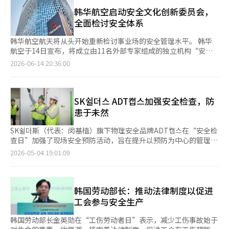
查各层的疏散路线和紧急撤离程序，并进行了假设火灾情况下的疏
务、安全等各个部门的组织和程序的对接工作。※ 本报道经人工
散训练和灭火器使用实操。 随后，在韩国急救培训院讲师的指导
韩华航空启动安全文化创新委员会，
智能（AI）系统翻译与编辑。
下，进行了心肺复苏（CPR）、自动体外除颤器（AED）使用方
全面检讨安全体系
法、海姆立克法等急救培训。参与者通过实操学习了在紧急情况下
所需的应对方法。培训完成后，参与者将获得急救培训结业证书。
韩华航空航天将从头开始重新检讨事业场的安全管理水平。 韩华
大教表示，将以此次培训为契机，持续增强员工的安全意识和应对
航空于14日宣布，将成立由11名外部专家组成的独立机构“安全
能力，并通过定期的安全培训和演练，扩大安全为中心的组织文
文化创新委员会”。此前，因6月1日在大田事业场发生的爆炸事
2026-06-14 20:36:00
化。 大教每年定期对员工进行消防与火灾培训等法定安全培训。
故，造成7人伤亡，此举被视为后续措施之一。 委员会由工会推荐
特别是今年，鉴于国内近期发生多起大型火灾和紧急事故，为提高
的2名员工等共13人组成。委员会主席由延世大学名誉特聘教授文
安全意识和实际应对能力，培训方式从理论为主扩展到实操为主。
一担任，他是韩国危险物学会会长及韩国研究基金会国策研究总部
大教相关人士表示：“安全是企业管理的基本，也是员工安心工作
前任负责人，在过程安全和化学工程领域享有盛誉。其他委员将在
SK쉴더스 ADT캡스加强安全检查，防
的环境中最重要的价值，希望此次培训能够提升员工在实际危机情
本月底前分别聘请2名系统管理、安全文化、工业安全、化工安全
患于未然
况下的快速和冷静应对能力。”※ 本报道经人工智能（AI）系统翻
及军用炸药等领域的专家。 委员会的核心任务是全面检讨事业场
译与编辑。
的安全管理水平，找出组织、制度、程序及现场运营的结构性弱
SK쉴더斯（代表：闵基植）旗下物理安全品牌ADT캡스在“安全检
点，全面改革安全健康管理系统。第一阶段将针对危险物品如火药
查日”加强了现场安全预防活动，旨在提升以预防为中心的管理体
等的处理事业场，评估危险物品现状和过程风险，精确检查和诊断
系。ADT캡스于4日访问了首尔加山洞的建筑工地进行安全检查。
2026-05-04 19:01:09
标准作业程序及安全管理体系，并制定安全管理方案。 在第二阶
安全健康首席执行官申宇哲等主要负责人亲自参与，重点检查了坠
段，将提出针对重大事故应对、安全投资及预算运用、安全相关组
落和倾倒风险因素、结构物安装状态、工作条件和安全守则的遵守
织及决策体系等安全管理系统的改善方案。委员会特别强调将与现
情况。检查不仅限于设施，还通过与现场人员的沟通，了解潜在风
场工人积极沟通，协商安全相关的改进事项。基于此，计划于9月
险和改进意见。ADT캡스还在公司层面提升安全管理体系，强化区
韩国劳动部长：推动法律制度以促进
举行劳资联合的新安全文化创新宣告仪式。 此外，韩华航空还计
域安全负责人的巡查和现场教育，并制定活动指南以明确职责。教
工会参与安全生产
划在今年投入4524亿韩元用于安全环境改善。
育方式也在变化。ADT캡스引入了基于VR的体验式安全教育，让
员工在虚拟环境中体验实际事故情境，提高风险认知和初期应对能
韩国劳动部长金英勋在“工伤劳动者日”表示，减少工伤事故始于
力。此教育设计为即使在互联网环境受限的现场也能使用。业内分