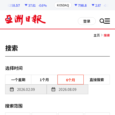
코
인
6258.57
37.81
-0.6%
798.8
2.87
-0.36%
KOSDAQ
정
보
all
登录
搜
men
索
主页
搜索
搜索
选择时间
一个星期
1个月
直接搜索
6个月
搜索范围