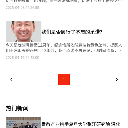
对生命的尊重。他强调，将完善法律制度，促进工会在工伤预防中
析认为，工业现场的安全管理已成为企业竞争力的关键因素，物理
的积极参与。金部长当天在首尔参拜了“工伤牺牲者纪念塔”，并
2026-04-28 22:56:55
安全企业也在加大对现场安全和组织文化改善的投资。VR体验式
在中小企业中央会举行纪念仪式。该纪念日于2024年10月被指定
教育被视为补充传统理论教育局限性的现实解决方案。未来的关键
为法定纪念日，旨在提高公众对工伤的理解和提升工伤劳动者的权
在于现场执行力和组织文化的定型。若检查和教育仅为一次性活
益。纪念活动中，国会议员、工会组织及政府机构代表出席。值得
动，效果将有限。结合数据驱动的风险管理和参与式项目，事故预
注意的是，活动还邀请了工伤及遗属团体和有功人士。艺术家石昌
我们是否履行了不忘的承诺？
防效果将显著提高。VR教育与现场检查相结合的综合安全管理模
宇因高压电事故失去双臂，但通过艺术表演消除社会偏见，获得铜
式有望在业内推广。SK쉴더스安全健康首席执行官申宇哲表
塔产业勋章。因爆炸事故失去左腿的民东植则因其在工伤预防中的
示：“事故预防的核心在于现场严格执行守则和支持管理体系，我
贡献获得产业褒奖。金部长表示，工会合作使今年第一季度工伤死
今天是世越号惨案12周年，纪念场所依然悬挂着黄色丝带，提醒人
们将基于员工的自愿参与，持续强化预防为主的安全文化。”※
亡事故减少。他呼吁继续努力，巩固这一积极变化，并强调要建立
们不忘那天的悲剧。12年前，我们承诺不再忘记，但时间流逝，记
本报道经人工智能（AI）系统翻译与编辑。
尊重生命和安全的工作文化，帮助工伤劳动者重返正常生活。※
忆似乎在淡化。当时，我们在304个名字前低头，承诺不再重复错
页
2026-04-16 20:45:00
本报道经人工智能（AI）系统翻译与编辑。
误。这不仅是法律问题，更是社会的基本伦理。然而，现实中安全
事故仍频繁发生，愤怒和悲伤过后，记忆逐渐淡去。这不仅是遗
一
忘，更是结构性麻木的表现，因为社会仍将安全视为成本，将生命
视为效率。古籍早已警示：“轻则失根，躁则失君。”轻视安全、
上
1
下
只顾眼前利益的社会终将失去最珍贵的东西。世越号事件揭示了我
们失去的根本。《论语》也指出：“君子喻于义，小人喻于
一
利。”当利益优先于安全和责任时，整个社会将为此付出代价。世
越号不仅是海上事故，更是责任缺失、系统崩溃和生命观念扭曲的
页
社会悲剧。我们承诺揭露真相、追究责任，确保不再重演。然而，
热门新闻
承诺只有在被履行时才有意义。纪念不应止于仪式，而应转化为行
动。我们需要的是将安全视为基本的社会态度，将规则视为生命的
标准，并对小风险敏感的公民意识。国家和制度的作用重要，但不
爱敬产业携手复旦大学张江研究院 深化
够。只有当每个人都成为“安全的主体”时，变化才会开始。世越