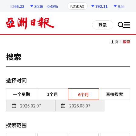
코
인
6266.22
30.16
-0.48%
792.11
9.56
-1.19
KOSDAQ
정
보
all
登录
搜
men
索
主页
搜索
搜索
选择时间
一个星期
1个月
直接搜索
6个月
搜索范围