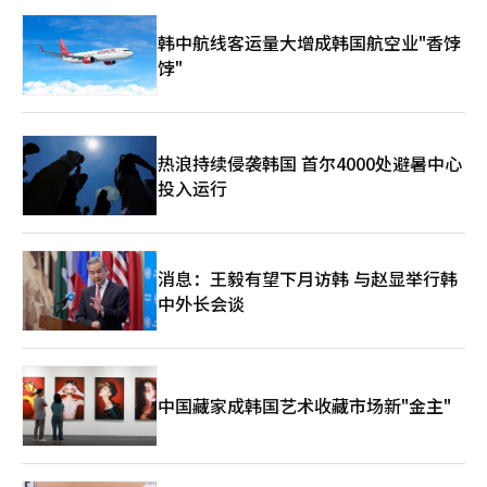
设、金融支持和技术保护为核心的高科技产业培育体系。 韩国银
行分析认为，当前的间接支持方式在防止投资空心化方面存在局限
韩中航线客运量大增成韩国航空业"香饽
性。与美国半导体支持法（CHIPS Act）提供的390亿美元直接补
饽"
助、以及日本为吸引台积电提供的10.7万亿韩元补助相比，现有支
持在及时性和规模上都受到限制。※ 本报道经人工智能（AI）系统
翻译与编辑。
热浪持续侵袭韩国 首尔4000处避暑中心
投入运行
消息：王毅有望下月访韩 与赵显举行韩
中外长会谈
中国藏家成韩国艺术收藏市场新"金主"