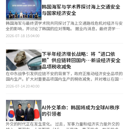
62.6%，认为“严重”（6~8分）的占29.9%，认为“普通以
在贸易与安全交叉的领域，谁掌握关键矿物的供应，谁被限制获取
下”（0~5分）的占7.5%。平均得分为10分满分的8.6分。 91.4%
韩国海军与学术界探讨海上交通安全
先进技术，已成为国家安全问题。三位外长一致认为，在全球经济
的受访者表示“应像美国和中国一样，建立经济安全层面的法律体
与国家经济安全
波动的背景下，可信赖的盟友间的合作比以往任何时候都更加必
系来应对”。认为现行方式足够的仅占7.8%。 这表明，除了现行
要，并决定在核能、关键矿物和新兴技术领域，基于三国的成就和
针对技术保护和培育目的而制定的个别法律外，社会对核心技术海
韩国海军与最终贤学术院共同探讨了海上交通路线危机对经济与安
各自优势，深化实质合作。 三国还就保护先进技术、核能、供应
外外泄犯罪应有更有效的惩罚法律的需求。 关于核心技术海外外
全的影响，并讨论了韩国的应对策略。 据业内消息，最终贤学术
链多元化与韧性提升、应对经济强制等领域的合作扩大达成共识，
泄的惩罚程度，90.7%的受访者认为“应进一步加强惩罚”。认为
院与海军于7月14日在首尔江南区韩国高等教育基金会会议厅举行
2026-07-18 15:04:00
并决定继续后续磋商。虽然没有明确提及特定对象，但三国政府在
维持现状的占5.3%，认为应放宽的仅占3.2%。 特别是认为对经济
了以‘海洋动荡，国家动荡’为主题的联合论坛。 论坛上，出席
提到中国的贸易报复时常使用这样的表述。此外，会议上还首次提
的负面影响“非常严重”的受访者中，有97%要求加强惩罚。经总
者包括海军参谋总长金京率、对外经济政策研究院高级研究员郑亨
到北极问题。随着冰川融化，新的航道和资源竞争在北极展开，成
表示，越是意识到严重性，越是要求加强惩罚。 对于犯罪所获利
坤、海军大校柳在俊、韩国国防研究院研究员权宝兰、高丽大学法
为近期安全讨论中的新焦点。 三国还评估了在跨国犯罪应对、灾
下半年经济增长战略：将“进口依
益应大于罚款和没收额的经济不利影响，90.6%的受访者表示支
学院名誉教授金仁贤、首尔大学工业工程系名誉教授金泰裕等。
难救助和人道主义援助等领域的合作正在扩大，并决定积极推动具
赖”供应链转回国内…新设经济安全
持。反对者因担心过度或双重惩罚的仅占5.0%，表示不清楚的占
与会者探讨了主要海上交通路线的不稳定对能源供应、供应链及制
体和可见的成果。 外交部表示，三位外长基于此次会议增强的动
品项税收减免
4.4%。 受访者认为核心技术海外外泄最令人担忧的损失依次
造业生产的影响，并讨论了海军力量、航运与造船产业及国际法的
力，将启动各领域、各级别的磋商，并共同努力实现让民众切实感
为：“与追赶国家的技术差距缩小导致国家竞争力下
应对方案。 海军参谋总长金京率表示：“韩国作为一个通过海洋
在中东战争引发供应链不安的背景下，政府正推动经济安全品项的
受到的成果。同时，他们重申了将尽可能频繁地会晤，包括多边会
降”（53.0%）、“国家安全和供应链稳定性受到威
成长的国家，海上交通路线的不稳定直接影响经济与安全，政府、
国内生产。扩大对重要品项国内生产的税收减免，并对难以在国内
议的机会。※ 本报道经人工智能（AI）系统翻译与编辑。
胁”（19.5%）、“全球市场份额下降导致销售减
产业界、学术界与军方应共同制定应对策略。” 郑亨坤高级研究
生产的品项增加储备和海外投资是核心策略。对依赖特定国家的品
2026-07-14 20:40:00
少”（16.4%）、“核心产业衰退导致就业减少和税收受
员指出，韩国经济在出口与能源供应方面大部分依赖海上运输。他
项，政府将全额低息支持替代进口成本。 政府于14日在国务会议
损”（10.0%）。 经总指出，国内核心技术海外外泄的查处案件从
表示，韩国99.9%的进口货物和97.9%的出口货物都是通过海洋运
上公布了《2026年下半年经济增长战略》。该战略将供应链应对
2021年的9件激增至2025年的33件。自2020年以来，由此造成的
输，约96%的能源进口也经过海上交通路线。 他进一步指
体系分为四个阶段，分别是：可在国内生产的品项、难以在国内生
国家经济损失估算已达23万亿韩元。 特别是韩国的高科技产业占
出：“虽然一些高附加值产品如半导体可以通过航空运输，但生产
产但可储备的品项、既无法在国内生产又无法储备的品项，以及国
AI外交革命：韩国将成为全球AI秩序
比较高，核心技术的海外外泄对国家竞争力的冲击更为显著。国际
所需的能源、原材料、材料、零部件和设备大多是通过海上运输
内外生产和储备均困难的品项，以提供定制化支持。 对于可以在
的引领者
复兴开发银行发布的2024年数据显示，韩国制造业出口中高技术
的。海上交通路线的中断不仅影响物流，还关系到制造业的生产与
国内生产的经济安全品项，将引入国内生产税收减免。对于在经济
制造业出口额占比为36.3%，是G7平均水平（20.2%）的1.8倍，
出口竞争力。” 最近，由于中东地区的不稳定，原油、丙烷、丁
安全和绿色转型方面具有战略重要性的品项，将根据生产单位的适
外交的时代正在发生变化。 过去，军事力量和经济实力是外交的
超过英国（29.7%）、美国（24.3%）、法国（23.1%）等国。 实
烷、石脑油等主要原料的价格上涨与进口减少同时出现，影响已扩
当单价乘以国内生产和销售量的金额，从企业税或所得税中减免。