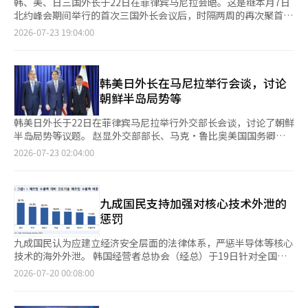
韩、美、日三国外长于22日在菲律宾马尼拉会晤。这是继本月7日
北约峰会期间举行的首次三国外长会议后，时隔两周的再次聚首。
此次会议的地点意义重大，正值东南亚国家联盟（ASEAN）相关
2026-07-23 19:04:00
外长会议，汇聚了地区主要国家的外交官，成为亚洲外交的一个重
要舞台。 根据外交部的消息，赵显外长与美国国务卿马尔科·鲁
比奥和日本外务大臣茂木敏充讨论了地区及全球形势、经济安全和
朝鲜半岛问题。 赵显外长表示，两周内的再次会晤显示了韩、
韩美日外长在马尼拉举行会谈，讨论
美、日三国在合作上的重视，能够在主要国家汇聚的场合召开会
朝鲜半岛局势等
议，发出加强合作的团结信息，意义更加深远。鲁比奥外长和茂木
外务大臣也对此表示欢迎，并呼吁进一步加强三国合作。 理解韩
韩美日外长于22日在菲律宾马尼拉举行外交部长会谈，讨论了朝鲜
美日三国关系结构的重要性，可以从它们的关系中看出。韩国和日
半岛局势等议题。 赵显外交部部长、马克·鲁比奥美国国务卿和
本分别与美国签署了相互防卫条约，但两国之间并没有这样的条
茂木敏充日本外务大臣于当日下午在菲律宾国际会议中心
2026-07-23 02:04:00
约。因此，每当韩日关系波动时，三国合作也会受到影响。2023
（PICC）举行了韩美日外交部长会谈，会议持续约30分钟。 这是
年在戴维营举行的峰会上，三国合作机制提升至领导人级别，旨在
自7日北大西洋公约组织（NATO）峰会后，韩美日外长时隔约两
不受双边关系波动的影响，保持合作。 在此次会议上，三国重申
周再次会晤。 他们此次前往菲律宾马尼拉是为了参加东盟地区安
了对朝鲜问题的既定立场。三位外长强调，保持朝鲜半岛无核化原
全论坛（ARF）、东亚峰会（EAS）外交部长会议等东盟相关外交
九成国民支持加强对核心技术外泄的
则，维持强有力的对朝制裁态势，并在对朝政策上保持紧密合作，
活动。 会议中，预计讨论了朝鲜半岛及中东局势、经济安全、东
惩罚
同时通过对话和外交维护朝鲜半岛的和平与稳定。 在谈及地区形
盟合作、小型模块反应堆（SMR）合作、跨国网络犯罪应对等议
势时，三位外长的发言显得更加严厉。他们共同提到，亚洲地区存
题。 外交部发言人朴日于21日的例行记者会上表示：“韩美日外
九成国民认为应建立经济安全层面的法律体系，严惩半导体等核心
在通过武力破坏现有秩序的行为。韩、美、日三国重申，东南亚及
交部长会晤时将分享北朝鲜与俄罗斯、北朝鲜与中国的交流情况，
技术的海外外泄。 韩国经营者总协会（经总）于19日针对全国
印太地区的海空应当对所有国家开放，强调遵守《联合国海洋法公
并就如何有效应对进行意见交流，同时也将讨论朝鲜半岛问题及三
1000名19岁以上的民众进行的“核心技术海外外泄应对公众认知
2026-07-20 00:08:00
约》和加强海洋安全的意愿。会议期间并未提及具体国家的名称，
国合作的多项议题。” 赵部长在会谈前还与美国国务院副国务卿
调查”显示，92.5%的受访者认为核心技术的海外外泄对我国经济
但这些表述显然是针对中国，尤其是在菲律宾首都这一与中国存在
艾莉森·胡克进行了约5分钟的会谈。 ※ 本报道经人工智能（AI）
的负面影响“严重”。 其中，认为“非常严重”（9~10分）的占
海洋争端的地方提出的。 经济安全的讨论同样占据了重要位置。
系统翻译与编辑。