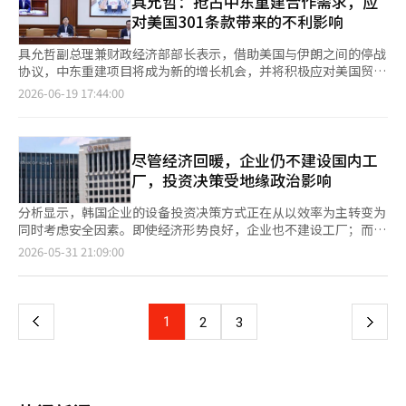
具允哲：抢占中东重建合作需求，应
期供应优先谈判权的获取。 对于依赖特定国家超过80%的品项，
的合作，集中外交力量稳定尖端技术供应链，并加强经济安全合
变化进行分析。※ 本报道经人工智能（AI）系统翻译与编辑。
充作出贡献的公司。 政府自4月起开始接受申请，通过相关部门的
对美国301条款带来的不利影响
若从其他国家进口，将通过供应链稳定基金全额低息贷款替代进口
作。他还在与法国等主要国家扩大AI、航天和国防领域的合作。 如
审核，最终在关键矿产、电池、物流等领域选定了29家企业。至
成本。将现有的80%至90%的支持上限提高至100%，并适用最高
今，外交不仅仅是贸易谈判，更是连接技术生态系统的工作。 AI为
此，供应链稳定化领军企业总数增至216家。 按企业规模划分，包
具允哲副总理兼财政经济部部长表示，借助美国与伊朗之间的停战
2.3个百分点的优惠利率。同时，开发非中东原油的中重质油精炼
海外公民提供更安全的保护 外交最重要的任务是保护国民。 在中
括57家大企业、62家中型企业、95家小型企业、1家公共机构和1
协议，中东重建项目将成为新的增长机会，并将积极应对美国贸易
技术，并审查石油进口附加税的退税制度，以补偿超出中东的额外
东冲突等国际危机情况下，快速分析和应对大量信息的能力至关重
家合作社。此次选定的企业将成为供应链稳定化基金的重点支持对
法301条款调查，以确保我国企业不受主要竞争国的负面影响。 具
运费。※ 本报道经人工智能（AI）系统翻译与编辑。
2026-06-19 17:44:00
要。 AI可以分析危机地区的信息，预测风险，并为海外公民提供更
象，享受贷款额度扩大和优惠利率等金融支持。 供应链稳定化基
副总理在19日于政府首尔厅舍召开的第270次对外经济部长会议上
快速的保护和领事服务。 赵显部长在应对中东危机的过程中，将
金自2024年9月成立以来，截至今年5月底，已向领军企业等提供
指出：“最近美国与伊朗达成的停战谅解协议为我们的经济带来了
保护海外公民和确保海上安全作为首要任务。 AI不是取代外交官的
了总计13.4万亿韩元的支持。 政府自今年起也正式运营“供应链共
新的挑战、机遇和任务。”他表示：“我们将超越危机应对，创造
技术，而是保护国民安全的新工具。 AI公共外交提升韩国的软实力
生金融计划”。该计划将为参与共生协议的大企业领军企业与中小
中长期机会，进一步增强经济安全体质和供应链的恢复力。” 为
尽管经济回暖，企业仍不建设国内工
韩国是同时拥有K-内容和数字技术的国家。 利用AI翻译、AI内容和
型合作企业提供最高2.4个百分点的优惠利率，以增强供应链生态
了抢占中东国家在重建和经济体质改善过程中产生的合作需求，政
厂，投资决策受地缘政治影响
数字平台，可以更有效地向世界传播韩国文化、政策和产业。 公
系统的竞争力。 财政经济部经济供应链规划官李承旭表示：“在
府决定建立多部门的应对体系。财政部副部长将主持成立“中东基
共外交也可以通过AI提供定制化的信息和多语言沟通能力大幅提
全球供应链不确定性加大的情况下，我们将持续发掘和支持供应链
础设施合作工作组（TF）”，以发掘核心项目，并通过高层次的
分析显示，韩国企业的设备投资决策方式正在从以效率为主转变为
升。 AI时代的国家形象是由文化和技术共同塑造的。 外交部也在
稳定化的核心企业，并与之紧密合作，努力缓解国内外供应链冲
现场派遣等方式加强政府间（G2G）合作。 经济安全体系也将进
同时考虑安全因素。即使经济形势良好，企业也不建设工厂；而在
向AI行政转型 AI正在改变外交部的内部工作。 通过AI支持外交文
击，同时持续加强供应链结构改善的努力。”※ 本报道经人工智
一步加强。政府计划在下半年试点运行多部门供应链预警系统
经济不景气时，仍会选择投资。韩国银行警告，随着全球经济安全
件分析、国际形势信息分析、翻译和政策资料搜索等重复性工作，
页
2026-05-31 21:09:00
能（AI）系统翻译与编辑。
（EWS），并推动经济安全品项管理体系的改革，同时制定国家别
范式的上升，必须注意国内制造和出口基础的弱化。 根据韩国银
外交官可以更专注于战略和谈判。 外交部与民间专家共同组建
的定制经济合作战略，以确保与正常外交成果项目相结合的增长动
行调查局于31日发布的报告，自2017年以来，随着美中霸权竞
了“外交AI外部专家咨询团”，持续讨论AI的应用方案。 AI不是取
一
力。 具副总理强调：“在重塑的国际秩序中，我们必须结合各地
争、疫情导致的供应链瓶颈以及俄乌战争的影响，企业的投资决策
代外交判断的工具，而是帮助做出更好判断的技术。 赵显部长面
区的优势与我们的制造和技术能力，获取新的增长动力。” 市场
标准发生了根本变化。 过去，设备投资主要受传统经济变量如产
临的任务不仅仅是管理国家间的关系。 而是设计符合AI时代的新外
上
1
下
2
3
多元化的贸易网络扩展也在加速。政府决定重新启动与蒙古的全面
能利用率、利率和出口等因素的影响，但现在，贸易政策的不确定
交战略。 AI国际规范、技术外交、经济安全和数字公共外交都朝着
经济伙伴协议（CEPA）谈判，并推进韩中自由贸易协定（FTA）
性和地缘政治风险已成为主要变量。安全和全球因素对设备投资波
一个目标努力。 那就是将韩国打造成引领全球AI秩序的外交强国。
一
服务和投资后续谈判。同时，计划扩大与摩洛哥等新兴市场的贸易
动的贡献比例，从2020年之前的平均29.6%上升至43.9%，增加了
外交是连接国界的工作。 AI正在改变这种连接的方式。 如果韩国
合作。 具副总理表示：“我们将建立一个连接蒙古资源与我国技
14.3个百分点。 尤其是在韩国的主导产业半导体和汽车制造业中，
成为一个在技术、规范和合作方面都能引领的国家，那么在AI时代
页
术和产业能力的互补经济合作平台，并与中国推动K-内容合作等互
安全和全球因素对投资波动的贡献比例，从2016至2019年的平均
的全球领导力将更加巩固。 :赵显外交部长 :赵显外交部长是一位在