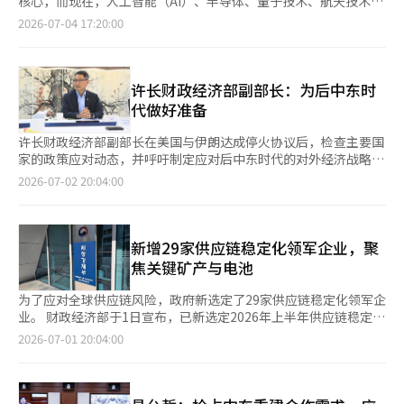
核心，而现在，人工智能（AI）、半导体、量子技术、航天技术等
际上，三星电子、现代汽车、汉华海洋等主要企业因核心技术外泄
散至石化、半导体材料及电池等领域。 郑亨坤高级研究员建议，
对于因生产初期亏损而难以享受税收优惠的企业，政府将考虑额外
尖端技术正在决定国家竞争力和外交能力。 AI已经超越了产业政
2026-07-04 17:20:00
造成的国家经济损失已达数十万亿韩元。三星电子的18纳米DRAM
政府与企业应建立能够实时分析供应链风险的系统，摆脱以成本削
的支持方案。尽管与海外产品相比成本竞争力较低，但对供应链稳
策，成为外交的核心议题。国家间的合作与竞争、国际规范与经济
工艺技术是投入了1.6万亿韩元的国家核心技术，但在2016年被泄
减为中心的供应链策略，增强风险管理与恢复能力。 海军大校柳
定至关重要的高风险经济安全品项的国内生产补贴也将持续支持至
安全都在围绕AI进行重组。 韩国外交部长赵显是一位在外交领域工
露至中国长鑫存储，导致中国对韩国半导体技术的追赶得以实现。
在俊分析称，美国正在改变其海洋秩序的战略，转向与盟国分担角
明年上半年。 核心矿物的回收和再资源化也将得到扩大。目前核
作多年的职业外交官。他曾担任联合国代表团大使和外交部第一、
现代汽车的氢燃料电池核心技术也因前员工泄露至中国汽车公司而
色，而不是单独维持。韩国也应在韩美同盟的基础上，增强造船、
心矿物的再资源化率为7%，政府计划到2030年提高至20%，推动
第二次官，并强调包括技术和经济安全在内的未来外交的重要性。
许长财政经济部副部长：为后中东时
遭受重大损失。汉华海洋则因前员工将核心潜艇设计图泄露至台
国防与高科技能力，提高战略应对能力。 柳大校还指出，需要建
城市矿山产业的自给自足。在电动车和电子产品的回收过程中，将
在AI时代，外交不仅要求盟友和贸易，还需要设计国际AI规范和数
代做好准备
湾，造成难以估算的损失。 尽管遭受如此损失，经济界指出惩罚
立连接舰艇、潜艇、海上巡逻机、卫星、雷达等监视资产的韩国海
优先分离和回收含有核心矿物的废旧部件，并将废永久磁铁认定为
字秩序。 问题很明确。 韩国能否通过AI跃升为设计全球秩序的外
仍然微弱。美国和中国等国的核心技术外泄惩罚法律侧重于抑制技
洋领域认知系统和基于人工智能的指挥控制系统。 韩国国防研究
循环资源。同时，支持稀土再资源化的示范项目，规模为80亿
交强国？ AI成为外交的新语言 AI不再仅仅是一个产业。 它是外交
许长财政经济部副部长在美国与伊朗达成停火协议后，检查主要国
术外泄，而韩国则更注重技术保护和培育。 以美国的“经济间谍
院研究员权宝兰分析认为，美国可能会要求盟国与地区国家分担主
8000万元。 对于难以在国内生产的工业和民生必需品，将同时进
的核心议题。 AI半导体、数据、云计算和数字规范同时影响国家间
家的政策应对动态，并呼吁制定应对后中东时代的对外经济战略。
法”为例，外泄有利于外国的技术被认定为经济间谍行为，受到严
要海上要冲的安全责任，摆脱完全保障的体制。 权研究员表
行新储备和现有储备量的扩大。政府已着手研究肥料用元素的原料
的合作与竞争。 赵显部长正在加强全球供应链和经济安全、尖端
财政经济部表示，许副部长于2日上午在政府首尔大厦主持了财政
厉惩罚；中国的“反间谍法”也将涉及国家安全的技术外泄者视为
2026-07-02 20:04:00
示：“韩国不仅要享受海洋秩序的好处，还应考虑为维护海上交通
和成品的新储备方案，并审查石脑油的储备必要性和运营方式。原
技术合作作为外交的核心支柱。特别是在与主要盟国的合作中，他
官员的视频会议。此次会议旨在探讨美伊停火协议后变化的中东局
间谍行为。实际上，美国因航空发动机技术外泄判处20年监禁，而
路线做出一定贡献。” 高丽大学法学院名誉教授金仁贤建议，应
油方面，将根据经济规模扩大主要油种的储备总量，并在8月底之
致力于扩大在AI、航天和国防等尖端技术领域的合作。 AI时代的外
势和国际秩序重塑对我国经济的影响，并分享主要国家的应对动
中国则在一起科学研究机构工程师向外国情报机构出售国家机密的
扩充能够在危机发生时运输战略物资的国籍中心‘国家控制舰
前重新评估六种有色金属的储备目标天数，制定2027至2031年的
交正超越政治外交，进入技术外交的时代。 AI国际规范是新的外交
态。 财政官员目前在美国、中国、日本、英国、法国、德国等14
案件中判处死刑。相比之下，韩国的“产业技术保护法”等法律则
队’。他提到，平时可进行商业航行，但在紧急情况下政府可利用
储备计划。 储备基础设施也将得到扩充。政府计划在2028年前在
战场 随着AI在全球的扩散，国际社会对新规则的需求日益增加。
个国家的16个驻外机构工作，支持与驻在国政府及国际组织在财政
新增29家供应链稳定化领军企业，聚
更侧重于产业保护，因此核心技术外泄的最高刑期仅为6年4个月。
这些船只进行运输。 金教授解释称，应将国家必需船舶制度与海
新万金国家工业园区建立由6栋普通仓库和4栋特殊仓库组成的核心
AI的安全性、伦理、数据利用和国际合作原则无法由任何一个国家
经济和金融领域的合作，收集主要政策动态等对外事务。 会议
经总理事哈相宇表示：“多数国民将核心技术的海外外泄视为不仅
焦关键矿产与电池
军护航体系结合，以确保在战争或冲突情况下仍能维持战略物资的
矿物专用储备基地。同时，将增设2000万桶以上的石油储备设
单独决定。 赵显部长介绍说，韩国在联合国主导的全球AI治理对话
中，财政官员们分享了停火协议后地缘政治不确定性依然存在，主
仅是企业层面的问题，而是威胁国家竞争力和经济安全的事
运输。 首尔大学工业工程系名誉教授金泰裕预测，若北极航线得
施，并扩大与沙特阿拉伯、阿联酋等主要产油国的国际共同储备
中，通过AI首尔峰会和联合国安理会AI公开讨论等活动引领国际讨
要国家在供应链、物价、能源、经济安全等多个领域重新调整应对
务。”他强调：“以先进制造业为基础的出口导向型韩国经济，核
为了应对全球供应链风险，政府新选定了29家供应链稳定化领军企
到充分利用，能源进口路线多元化与运输船保护将成为新的海洋安
量。 对于如车辆用元素等需要库存循环的品项，政府将于下月开
论，并表示将继续积极参与AI国际规范的形成。 此外，作为亚太经
策略的情况。 许副部长指出：“主要国家的政策应对不仅是短期
心技术外泄的负面影响必然大于其他国家，因此需要引入强有力的
业。 财政经济部于1日宣布，已新选定2026年上半年供应链稳定化
全课题。 与会者一致认为，海上交通路线的稳定不仅是军事问
始试点新储备模式，直接向与政府约定年使用量的企业销售储备
合组织（APEC）主席国，韩国在强调包容性和可持续性的AI成果
调整，而是可能导致经济安全、供应链和能源战略整体的结构性变
惩罚法律等经济安全层面的应对措施。”※ 本报道经人工智能
领军企业29家。 供应链稳定化领军企业是指为应对全球供应链不
题，还涉及能源、供应链及制造业竞争力的经济安全问题，需建立
2026-07-01 20:04:00
量。在供应链危机发生时，将优先向约定企业释放政府储备。 对
文件制定中也发挥了主导作用。 在AI时代，既能创造技术的国家，
化。” 他进一步表示：“我国政府也在为后中东时代做好准备，
（AI）系统翻译与编辑。
安而主导供应链稳定化的核心民营企业，旨在增强国内产业竞争
涵盖外交、国防、航运与造船、法律与制度的应对体系。 此外，
于既无法在国内生产又无法储备的品项，将确保海外生产能力。从
也能制定规则的国家将成为强国。 AI经济安全决定国家竞争力 AI
推动与中东的基础设施合作扩大、供应链韧性增强、战略经济合作
力。政府自2024年下半年起，每年将选定两次领军企业，并提供
自2月28日爆发的中东战争至今仍在持续，国际油价与全球供应链
2027年起，将增加对元素和核心矿物等海外生产基础的投资，并
产业离不开供应链的支持。 从半导体到关键矿物、数据中心和云
方案的制定等。” 许副部长要求财政官员们不仅要掌握各国政策
政策金融等多种支持。 考虑到中东战争后经济安全产品和服务的
的不确定性加大。※ 本报道经人工智能（AI）系统翻译与编辑。
通过国有基金、政策基金和开发金融支持海外资源开发、精炼和长
计算，所有这些都与外交息息相关。 赵显部长正通过与主要国家
变化的个别动态，还要考虑对我国对外经济环境可能产生的结构性
稳定引入变得重要，今年选定的企业为那些对国内外生产基础的扩