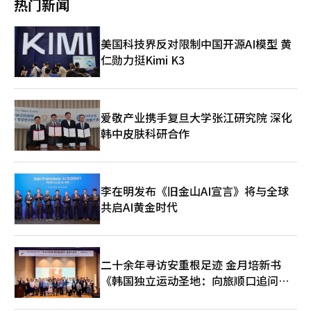
热门新闻
惠市场开放。” 政府决定针对美国最近发布的强制劳动相关贸易
33.1%上升至2020年后的平均48.7%，几乎与市场和经济因素持
外交部第一、第二次官和联合国代表团大使等职务上积累了丰富经
法301条款调查结果，启动多部门应对体系。政府将保持韩美之间
平。 汽车产业的变化更为显著。在同一时期，安全和全球因素的
验的职业外交官。他在多边外交和经济外交领域积累了丰富的经
已达成的利益平衡，确保不出现对主要竞争国不利的结果，最大限
比例从25.9%跃升至50.9%，几乎翻了一番。美国的《通胀削减法
验，自上任以来，推动AI国际规范、经济安全、尖端技术合作和全
美国科技界反对限制中国开源AI模型 黄
度减少我国企业的损失。 具副总理表示：“针对美国301条款措
案》（IRA）和半导体法实施后，国内整车和电池企业选择在美国
球供应链外交等核心任务。 在联合国全球AI治理讨论和APEC AI合
仁勋力挺Kimi K3
施，我们将确保我国企业不受竞争国的负面影响，相关部门将紧密
建设工厂而非在国内投资的趋势得到了数据的印证。 问题在于，
作过程中，扩大了韩国的角色，引领符合AI时代的未来外交战略。
合作，积极应对。” 此外，政府还将把过去20年为102个国家提供
这一结构性转变预计将对国内宏观经济造成压力。随着海外直接投
的761项政策咨询的K-知识共享项目（KSP）转变为我国企业的海
资的快速增长，即使出口增加，国内设备投资的扩展联系也在减
外拓展平台。计划围绕供应链、人工智能（AI）、绿色和文化等四
弱。 设备投资的出口敏感度呈缓慢下降趋势，而每单位民间投资
大领域新设战略规划型项目，改革业务体系，以确保政策咨询能够
所产生的国内附加价值效应自2020年以来也在减少。传统的出口
爱敬产业携手复旦大学张江研究院 深化
实际转化为投资和项目。 具副总理表示：“我们将利用后中东时
良好、国内投资扩展、就业和收入增加的良性循环正在动摇。 然
韩中皮肤科研合作
代作为新的增长机会，积极支持我国企业的海外拓展和未来增长动
而，韩国银行认为，不能仅将海外直接投资的扩大视为资本外流。
力的创造。”※ 本报道经人工智能（AI）系统翻译与编辑。
应考虑到这是为了进入全球技术霸权中心“内圈”的战略性转移。
企业通过在发达国家进行大规模投资，既获得了本国优先政策的补
贴，又有效规避了日益增加的非关税贸易壁垒。此外，这也是为了
李在明发布《旧金山AI宣言》将与全球
进入全球供应链核心区域，接触先进技术生态系统的不可避免的战
共启AI黄金时代
略选择。 同时，海外直接投资的增加也被视为通过积累对外净资
产来提升国家信誉的机会。如果对外净资产相对于国内生产总值
（GDP）达到较高水平，将有助于稳定国家信用评级。 韩国银行
指出，为了避免这一范式转变导致国内制造和出口基础的削弱，需
要提高核心制造工艺和研发（R&D）留在国内的吸引力。投资的规
二十余年寻访安重根足迹 金月培新书
则已经改变，政策的规则也必须随之改变。 在美国、欧盟、中国
《韩国独立运动圣地：向旅顺口追问历
和日本等主要国家竞争性扩大对半导体和电池等战略产业的大规模
史》出版
直接支持的背景下，韩国也正在全面推进以税收支持、产业集群建