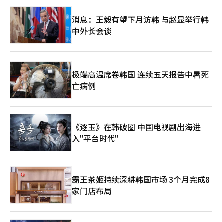
消息：王毅有望下月访韩 与赵显举行韩
中外长会谈
极端高温席卷韩国 连续五天报告中暑死
亡病例
《逐玉》在韩破圈 中国电视剧出海进
入"平台时代"
霸王茶姬持续深耕韩国市场 3个月完成8
家门店布局