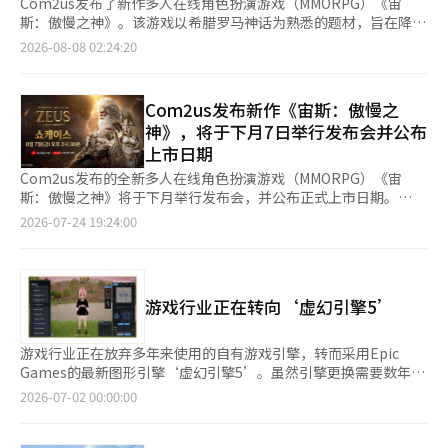
Com2us发布了新作多人在线角色扮演游戏（MMORPG）《宙
斯：傲慢之神》。该游戏以希腊罗马神话为熟悉的题材，旨在降低
现有MMORPG的竞争疲劳，并实现多样化的竞争参与方式。
2026-08-08 02:24:20
Com2us于7日在首尔东大门广场万豪酒店举行了发布会，公开了
由艾伯顿开发的《宙斯：傲慢之神》的开发方向、核心内容、服务
及运营计划。《宙斯：傲慢之神》将于8月26日中午12时正式上
Com2us发布新作《宙斯：傲慢之
线。 发布会上，Com2us代表南在官、艾伯顿代表金大焕、导演郑
神》，将于下月7日举行发布会并公布
成勋、Com2us事业本部长金正勋等出席，介绍了游戏的开发理
上市日期
念、核心内容和服务策略。 《宙斯：傲慢之神》以希腊神话中的
最高神宙斯的绝对权力与傲慢导致世界裂变为背景。玩家将分享神
Com2us发布的全新多人在线角色扮演游戏（MMORPG）《宙
的力量，抵御混乱，并在合作与对抗交织的旅程中证明自己的力量
斯：傲慢之神》将于下月举行发布会，并公布正式上市日期。
与资格。该游戏基于虚幻引擎5，重塑了希腊神话的世界，展现了
Com2us于24日宣布，将于8月7日下午2时30分在官方YouTube频
2026-07-24 19:24:00
古老建筑和大规模战场。 开发团队提出的核心方向是“顶级图
道举行《宙斯：傲慢之神》的在线发布会。 此次发布会将有
形”、“增强便利性”和“人人都能享受的竞争”。 艾伯顿代表
Com2us代表南在官、游戏事业本部部长金正勋、开发公司
金大焕指出，尽管竞争是MMORPG的本质乐趣，但过于偏向高端
Averton代表金大勋及总监郑成勋出席。他们将介绍开发过程、核
用户的竞争导致新用户的进入壁垒和付费差距加大。因此，开发团
心内容、上市准备情况以及未来的服务计划，并公布正式上市日
游戏行业正在转向‘虚幻引擎5’
队专注于创造一个让尽可能多的用户以各自方式体验竞争的
期。 现场还将有国内主要媒体参与，听取关于开发愿景和内容的
MMORPG，而非仅为部分用户设计的竞争内容。 竞争内容也被设
说明。 《宙斯：傲慢之神》以希腊神话中的最高神宙斯的绝对权
计为不集中于特定高端用户。代表内容“奥德赛”，以及“阿卡迪
力导致的世界裂变为背景，是一款MMORPG。该游戏的特点包括
游戏行业正在放弃多年来使用的自有游戏引擎，转而采用Epic
亚占领战”、公会内容、利用人工智能（AI）个体“人格”的1对1
基于虚幻引擎5的图形、势力间的合作与对抗内容、多样的成长系
Games的最新图形引擎‘虚幻引擎5’。虽然引擎更换需要数年的
内容“角斗场”等，提供从个人挑战到公会间合作与对抗的多样竞
统及便利功能。 目前正在进行预注册，Com2us计划在今年第三季
开发时间和巨额成本，并且使用商业引擎还需支付版税，但为了确
2026-07-02 00:00:00
争方式。 特别是人格作为一种机制，降低了实时对战的负担，同
度实现国内上市。 ※ 本报道经人工智能（AI）系统翻译与编辑。
保长期的直播服务竞争力，这一选择被认为是不可避免的。
时保持了竞争的乐趣。在某些内容中，利用反映玩家外观和战斗能
Nexon于1日宣布，将于9月通过Alpha测试公开其运营22年的在线
力的AI个体，即使不进行实时对战，玩家也能基于自身的战斗能力