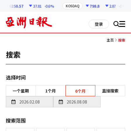
코
인
6258.57
37.81
-0.6%
798.8
2.87
-0.36%
KOSDAQ
정
보
all
登录
搜
men
索
主页
搜索
搜索
选择时间
一个星期
1个月
直接搜索
6个月
搜索范围