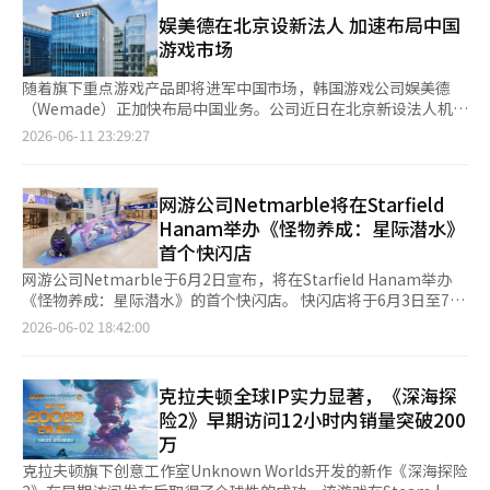
游戏‘玛比诺吉’的引擎更换项目‘玛比诺吉永恒’。 ‘玛比诺
参与竞争内容。 经济系统也与以战斗为中心的MMORPG有所区
吉永恒’是一个自2023年启动的项目，旨在将现有的自有引
娱美德在北京设新法人 加速布局中国
别。通过经济专属职业“工匠”，连接采集、制作和交易，并通
擎‘PlayOne’全面更换为虚幻引擎5。该项目的目标是在保留现
游戏市场
过“米达斯的金库”等货币回收系统和综合交易所，设计了游戏内
有用户的角色和成长数据的同时，现代化图形和游戏系统，为未来
的生产、消费和交易。玩家通过非战斗活动也能在游戏世界和社区
的长期服务奠定基础。 即将于9月发布的版本为Alpha测试，因此
随着旗下重点游戏产品即将进军中国市场，韩国游戏公司娱美德
中获得角色和成就。 为了减少重复狩猎和移动的负担，提供了便
用户将仅能体验到引擎更换的部分结果。整个项目预计将在之后继
（Wemade）正加快布局中国业务。公司近日在北京新设法人机
利功能。利用AI模式，玩家可以在未登录游戏的情况下，根据设置
续开发。 玛比诺吉总监闵京勋在最近举行的‘玛比诺吉22周年幻
构，进一步完善在华运营体系。 据韩国金融监督院电子公示系统
2026-06-11 23:29:27
继续狩猎和成长。服务器维护结束后，AI模式会自动重新启动，且
想派对’上强调：“确保现有用户的数据完整无损地延续到永恒是
10日披露，娱美德今年上半年新成立中国法人，主要负责拟进入中
在AI模式进行中，玩家也能管理制作、强化、收藏、交易等主要活
我们的不变目标，这个项目是为了玛比诺吉的持续成长而进行的工
国市场游戏产品的本地运营与业务支持。娱美德已于2020年在北
动。 发布后的更新计划也将持续进行。Com2us在发布会上公开了
作。” Krafton也在进行其代表作‘PUBG: 绝地求生’的虚幻引擎
京设立“北京娱美德传奇科技有限公司”，主营知识产权（IP）授
发布后主要内容和服务计划的更新方向，展现了长期在线服务的蓝
网游公司Netmarble将在Starfield
5转型项目。自2017年发布以来，绝地求生已服务近9年，为了提
权与咨询业务。此次新设法人则侧重于游戏上线前后的运营支持，
图。 此外，发布会上，担任核心非玩家角色（NPC）“潘多
Hanam举办《怪物养成：星际潜水》
高图形质量和新内容开发效率，正在推进引擎更换。 这两家公司
两家公司虽同处北京，但职能定位有所不同。 近年来，娱美德持
拉”的演员朴智贤作为惊喜嘉宾出席。朴智贤参与了游戏中潘多拉
首个快闪店
的案例不仅仅是为了改善图形。业内人士认为，这是为了维持长期
续深化中国业务布局。新设或纳入合并范围的6家法人中，就有5家
角色的面部捕捉和声音录制，并在活动中分享了参与游戏的感受。
服务的直播游戏的竞争力进行的体质改善。 现有的自有引擎是根
与中国市场相关，分布于海南、上海、绍兴等地，主要从事软件开
网游公司Netmarble于6月2日宣布，将在Starfield Hanam举办
※ 本报道经人工智能（AI）系统翻译与编辑。
据当时的硬件环境和技术水平设计的，随着时间的推移，在应用最
发与销售业务。此次在北京增设法人，被视为公司进一步强化中国
《怪物养成：星际潜水》的首个快闪店。 快闪店将于6月3日至7日
新图形技术或添加新内容方面的限制越来越大。随着更新的频繁，
市场战略的重要举措。 业内分析指出，北京作为中国政治与行政
在Starfield Hanam一层中央艺术大厅运营。 访客可以参与多种体
2026-06-02 18:42:00
维护成本也会增加，开发速度自然会下降。 而虚幻引擎5则提供了
中心，也是国家新闻出版署所在地，而游戏产品进入中国市场需取
验型内容，包括“怪物捕捉！”，“今日怪物”，“怪物养成人气
实现真实级别图形的最新渲染技术。它易于适应最新的PC和主机
得版号并完成相关审批程序。因此，在北京设立运营据点，有助于
投票”等活动。通过活动获得的硬币可以兑换多种奖品。 现场还
环境，并且在新内容制作和维护效率上也得到了显著提升。目前，
企业更高效地推进版号申请、发行合作及后续运营管理工作。 目
将销售《怪物养成：星际潜水》的官方周边商品。此次快闪店首次
克拉夫顿全球IP实力显著，《深海探
全球许多AAA游戏选择虚幻引擎5的原因也在于此。 当然，像
前，娱美德计划将《传奇4》与《夜鸦》两款重点产品推向中国市
公开的“SD亚克力立体画”和“LD亚克力支架”，以及在G-
Pearl Abyss这样通过自有引擎获得技术竞争力的案例也存在，但
险2》早期访问12小时内销量突破200
场。《传奇4》基于经典IP《The Legend of Mir 2》打造，是一款
STAR和东京游戏展等国内外游戏活动中受到欢迎的“喵喵抱
长期运营直播服务的多数游戏公司在开发效率和维护方面选择经过
万
支持PC与移动端跨平台运行的MMORPG，以《传奇2》500年后的
枕”也将展出。 此外，现场还设有试玩区，访客可以通过便携式
验证的商业引擎的趋势愈发明显。 当然，成本负担也不小。Epic
世界观为背景，主打大规模攻城战与高自由度角色养成系统。业内
游戏PC（UMPC）体验《怪物养成：星际潜水》的动作战斗。
克拉夫顿旗下创意工作室Unknown Worlds开发的新作《深海探险
Games的虚幻引擎在开发阶段可以免费使用，但游戏发布后，如
认为，《传奇》IP在中国拥有深厚用户基础，《传奇4》能否顺利
《怪物养成：星际潜水》是2013年发布的《怪物养成》的续作，