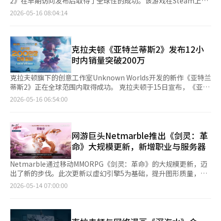
2》在早期访问发布后取得了全球性的成功。该游戏在Steam上保
果累计收入超过100万美元，就需要支付超出部分的5%作为版
进入中国市场，将成为检验该IP在华市场影响力的重要标志。 《夜
采用虚幻引擎5，具有高质量的图形和故事演绎，特色是基于三人
持全球最高销售额，并在发布12小时内累计销量突破200万，成为
2026-05-16 08:04:14
税。对于成功的热门游戏来说，可能会产生数十亿甚至数百亿的版
鸦》由韩国游戏开发商MADNGINE开发、娱美德发行，采用虚幻
小队的实时标签玩法。 Netmarble相关人士表示：“作为《怪物
海洋生存游戏市场的热门作品。 15日，克拉夫顿宣布，《深海探
税负担。 尽管如此，游戏公司选择虚幻引擎5而非自有引擎的原因
引擎5打造，以高品质画面、滑翔翼空战系统及大规模战争玩法为
养成：星际潜水》发布后首次推出的快闪店，我们准备了多种用户
险2》在Steam、Epic游戏商店和Xbox平台的合计销量达到了200
在于，从长远来看可以节省更多成本。考虑到持续改进自有引擎所
特色。该作已在韩国及全球市场取得不俗成绩，目前正积极推进中
可以享受的体验内容和官方周边商品，希望能吸引众多用户前来，
万。该游戏在早期访问发布当天销量就突破了100万，仅用12小时
需的开发人员和维护成本、最新硬件的适应、新平台的支持等因
国市场上线准备工作。 娱美德方面表示，随着计划进入中国市场
共同创造美好回忆。” 关于快闪店和游戏的详细信息，可以在
销量便翻了一番。 同时在线人数也大幅增加。Steam、Epic游戏
克拉夫顿《亚特兰蒂斯2》发布12小
素，使用经过验证的商业引擎在生产力和运营效率方面更具优势。
的游戏产品持续增加，有必要进一步强化本地业务支持体系，新设
《怪物养成：星际潜水》的官方网站和论坛上查看。 ※ 本报道经
商店和Xbox合计的最高同时在线人数达到了65万1000人。Steam
时内销量突破200万
业内人士表示：“过去，自有引擎是技术竞争力的象征，但最近，
北京法人正是为了更高效地支持未来产品在华发行及运营。
人工智能（AI）系统翻译与编辑。
平台的单一最高同时在线人数为46万7000人。这一数字相比于
内容开发的速度和服务的稳定性变得更加重要。引擎更换不仅是图
2018年发布的前作《深海探险》的最高同时在线人数约5万1000
克拉夫顿旗下的创意工作室Unknown Worlds开发的新作《亚特兰
形改善，更是为未来10年以上的游戏服务奠定基础的工作。”※
人，扩大了约9倍。 《深海探险2》目前在Steam全球销售游戏排
蒂斯2》正在全球范围内取得成功。 克拉夫顿于15日宣布，《亚特
本报道经人工智能（AI）系统翻译与编辑。
名中保持第一。用户评价也记录为“非常积极”，显示出持续的热
兰蒂斯2》在早期访问发布12小时内，累计销量突破200万张。
2026-05-16 06:54:00
销趋势。该游戏在发布前曾连续36周保持Steam全球愿望单第一
《亚特兰蒂斯2》在Steam、Epic Games Store和Xbox平台的合
的位置，备受期待。 在游戏直播平台上也引起了高度关注。
计最高同时在线人数达65万1000人。其中，Steam单一平台的最
Twitch的最高同时观看人数达到了41万3000人，位居所有类别第
高同时在线人数为46万7000人。 玩家的初步反应也非常积极。
一。YouTube直播和Naver直播分别记录了最高同时观看人数10万
Steam用户评价为“非常积极”，并在发布前达成了500万的愿望
网游巨头Netmarble推出《剑灵：革
9000人和1万4000人，均进入游戏类别的前列。 用户对基于虚幻
清单，充分满足了玩家的期待。 此前，《亚特兰蒂斯2》在早期访
命》大规模更新，新增职业与服务器
引擎5的水下图形和系列首个四人合作多人游戏元素给予了高度评
问发布当天就突破了100万的累计销量，并登上了Steam全球最高
价。游戏在继承前作生存和制作系统、探索为中心的叙事优势的同
销售游戏排行榜的第一位。 用户评论中提到的主要赞誉包括：基
Netmarble通过移动MMORPG《剑灵：革命》的大规模更新，迈
时，增强了多人游戏体验。 《深海探险2》以与前作不同的外星行
于虚幻引擎5的真实水下视觉效果、系列首次支持的4人合作模式、
出了新的步伐。此次更新以虚幻引擎5为基础，提升图形质量，并
星为背景。玩家需要探索未知的深海生态系统，收集资源并建立生
生存与制作系统，以及引人入胜的故事情节。 《亚特兰蒂斯2》是
推出新职业和新服务器，旨在增强长期服务的竞争力。
2026-05-14 07:00:00
存基地。游戏设计支持最多四人合作模式，玩家可以与伙伴共同进
被誉为海洋生存类游戏代表作的《亚特兰蒂斯》系列的正式续作。
Netmarble于13日举行了在线展示会，公开了定于5月26日进行的
行探索和生存策略。 《深海探险2》总制作人费尔南多·梅洛表
与前作不同的是，它以外星行星为背景，通过虚幻引擎5的图形技
大规模更新‘NEXT剑灵：革命’。展示会上，开发公司
示：“《深海探险2》的早期访问是与全球玩家共同探索未知深海
术更加生动地呈现了未知的海洋生态系统。 此外，系列首次支持
Netmarble FNC的柳在成导演、李煥鍾策划团队长以及
的冒险开始。玩家的声音是我们前进方向的指南针，我们将以此为
最多4人合作游戏，让玩家能够共同制定生存策略并分享探索的成
Netmarble的郑承焕事业本部长出席，介绍了更新的方向和主要