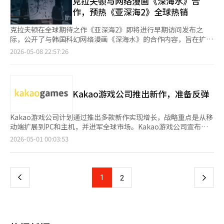
克拉夫顿与网络漫画《深海水》合
基础，完善更深层次的生存体验。” 此次《深海探险2》的成功预
就。 克拉夫顿总裁李镇亨表示：“早期访问的发布是回应玩家支
内容。 此次更新的核心是引擎转换。Netmarble将《剑灵：革
作，预热《亚深海2》全球热销
计将对克拉夫顿的全球发行竞争力产生积极影响。克拉夫顿在
持的第一步，未来我们将继续倾听用户的意见，共同完善游
命》的游戏引擎更换为虚幻引擎5，并全面重构了游戏内的主要区
《PUBG：绝地求生》之后，持续推动多样化的全球IP获取和类型
戏。”※ 本报道经人工智能（AI）系统翻译与编辑。
域，如无一峰、英林村和机缘绝壁。增强了草木的密度、色彩和光
克拉夫顿在全球期待之作《亚深海2》即将进行早期访问发布之
扩展，而《深海探险2》也显示出成为代表性全球品牌的潜力。 尤
反射表现等环境细节，同时改善了主要物体的纹理分辨率和远景地
际，公开了与韩国科幻网络漫画《深海水》的合作内容，旨在扩大
其是在早期访问阶段就获得了大量用户的涌入和社区反应，因此在
标的表现。 实时光照技术也得到了应用。光线自然地反射在墙壁
粉丝基础。作为克拉夫顿今年推出的首款PC新作，此次营销活动
2026-05-08 22:57:26
未来正式发布过程中，内容扩展和长期热销的可能性备受关注。克
和地面上，阴影和黑暗空间的表现得到了立体化的改善，从而提升
被分析为提升全球热销期待感的举措。 8日，克拉夫顿宣布，其创
拉夫顿和Unknown Worlds计划在未来根据用户反馈持续更新内
了整体空间感。Netmarble表示，更新不仅仅是简单的图形改
意工作室未知世界将于15日发布的海洋生存游戏《亚深海2》与人
容，提高游戏的完成度。 克拉夫顿总部负责人李镇亨表
善，更是将原作的情感在现代移动环境中重新实现的重点。 柳在
气网络漫画《深海水》的特别合作视频已公开。 《亚深海2》自发
示：“《深海探险2》连续36周在Steam全球愿望单上排名第一，
成Netmarble FNC导演表示：“在准备NEXT更新时，我们专注于
布前便受到全球玩家的高度关注。自去年9月以来，该游戏在
并实现全球销售第一，这是全球玩家对我们的高度信任的体现。早
Kakao游戏公司推出新作，准备反弹
两个目标：第一是通过引擎升级实现视觉创新，第二是将原作的乐
Steam全球愿望清单上连续34周排名第一，被认为是今年最受期
期访问是对这种支持的第一步，期待未来倾听玩家的声音，共同完
趣更好地融入到移动游戏中，进一步进化。” 根据用户意见，新
待的作品之一。因此，克拉夫顿近期接连发布新电影预告片和合作
成游戏的旅程。”※ 本报道经人工智能（AI）系统翻译与编辑。
增了新的体型。新体型‘长身林族’在保留原有林族可爱娇小魅力
内容，专注于提升用户的期待感。 克拉夫顿在发布前公开了与网
Kakao游戏公司计划通过推出多款新作实现增长，战略重点是从移
的同时，满足了用户对更成熟和修长比例的需求。耳朵和尾巴的自
络漫画《深海水》的合作特别视频。《深海水》讲述了在经历70年
动端扩展到PC和主机，并进军全球市场。Kakao游戏公司宣布，
定义选项也得到了扩展。 新职业‘幻术师’也已公开。幻术师与
持续降雨后，海平面上升的地球上，与巨大深海生物“利维坦”对
将在明年之前陆续发布主要新作，以实现业务多元化和规模增长。
页
2026-05-01 00:03:53
以强大武功为中心的现有职业不同，利用幻觉和干扰进行战斗。通
抗求生的故事，该漫画曾获得科幻奖等多个奖项。该作品不仅在国
通过全球大型项目和新类型的扩展，增强中长期竞争力。今年第三
过在周围洒下星星，并使用幻术使自己看起来像星星，来躲避敌人
内，还在8个国家出口了单行本，获得了作品的认可。 此次合作视
季度，Lionheart Studio的MMORPG《奥丁Q》将发布。这是《奥
一
的攻击，然后在意想不到的位置瞬间发起攻击。 幻术师利用延迟
频中，网络漫画《深海水》的创作者诺美英亲自参与。视频中以手
丁：英灵殿崛起》的续作，采用虚幻引擎5和无缝开放世界，预计
型武功和变幻莫测的攻击模式，使对手难以预测攻击时机，预计将
绘风格表现了前作《亚深海》的“收割者利维坦”、以及《亚深
将成为下一代主力作品。同期，Supercat的《项目OQ》也计划发
上
1
下
2
改变以无敌连击为中心的战斗元。 新服务器‘唯一无二’也将开
海：零下》的“影子利维坦”，并展示了新作中首次出现的“收集
布，以2.5D像素图形和独特世界观提供不同于传统MMORPG的体
放。为了让新用户和回归用户能够快速加入核心内容，将提供装备
者利维坦”。视频还展现了《深海水》中的主角与深海怪物对抗的
验，测试阶段已证明其高完成度。为进军全球市场，PC和主机游
一
支持全套和成长指南。同时，还将提供获得最高等级神话装备的机
场景，强调了两部作品的共同氛围。 此次克拉夫顿的合作不仅仅
戏阵容也将加强。XL Games的《上古世纪编年史》计划在6月进
会。 Netmarble还公开了2026年的更新路线图。第二季度将推出
是简单的营销，更是基于深海探索、生存和巨大深海生物的共同世
行全球测试，主打主机级战斗演出和IP世界观。《时空奥德赛》是
首个神话 dungeon‘猛毒的花园’、职业变更权的改善以及PvE
页
界观，形成的粉丝内容战略。通过将全球销量超过1800万的《亚
一款AAA级动作RPG，计划在明年第一季度发布，结合时间操控系