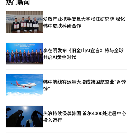
热门新闻
内容‘试炼之塔’。第三季度将更新新职业‘龙骑士’，并推出首
深海》系列与国内科幻网络漫画IP结合，旨在最大化发布前的热
统和开放世界。新类型的扩展也在进行中。第二季度将发布的《地
个独特等级‘鬼天’装备和新鬼天武器。同时也将进行血风之地的
度。 《亚深海2》基于虚幻引擎5开发，呈现出比前作更为真实的
下城崛起》是一款结合策略和成长元素的动作RPG，支持移动端和
改善工作。 第四季度将计划推出新职业和服务8周年纪念活动及更
深海环境和生态系统。游戏背景设定在新的外星海洋星球，玩家将
PC。《上帝拯救伯明翰》是一款中世纪背景的开放世界生存游
爱敬产业携手复旦大学张江研究院 深化
新，并展示《剑灵：革命》的新区域和剧情。 Netmarble在更新
进行资源收集、基地建设和深海探索。与深海生物的遭遇带来的紧
戏，计划在第四季度发布。此外，《项目C》是一款基于次文化的
之前正在特设网站进行预约。参与的用户将获得+10强化的闪耀古
韩中皮肤科研合作
张感和探索为核心的玩法也得以保留。 特别是该系列首次引入了
收集型RPG，旨在吸引全球粉丝。现有服务的稳定运营也在继续。
代装备全套、100%古代强化成功券、100%古代损坏恢复券和特
最多支持4人的合作模式。与之前系列专注于孤立的深海生存体验
《奥丁》《阿瑞斯》《上古世纪战争》等主要MMORPG通过持续
别面部装饰图案‘NEXT Vision’。 此次更新在长期服务游戏的技
不同，新作计划通过合作玩法吸引更广泛的用户群体。玩家可以共
更新保持用户指标。《赛马娘Pretty Derby》也通过稳定运营获得
术性重塑方面具有重要意义。引擎更换是一项开发负担较大的工
同收集资源、建设基地，并分享深海探索策略。 《亚深海2》的热
了忠实粉丝群。《流放之路2》预计通过5月的大规模扩展包更新实
作，但在图形质量、内容扩展性和新用户引入方面都可以期待效
销情况将成为克拉夫顿能否多元化其以《绝地求生》为中心的收益
现反弹。Kakao游戏公司表示：“我们将以高完成度推出多款新
李在明发布《旧金山AI宣言》将与全球
果。此外，结合新服务器和成长支持，降低了回归用户的进入门
结构的试金石。分析认为，克拉夫顿正通过在北美和欧洲市场拥有
作，同时稳定运营现有服务。通过全球市场扩展和类型多元化，强
共启AI黄金时代
槛。 未来的关键在于虚幻引擎5转换后的实际游戏优化和新内容的
强大粉丝基础的《亚深海》IP，开始扩大其在全球PC和主机市场
化增长基础。”※ 本报道经人工智能（AI）系统翻译与编辑。
体验完整度。移动MMORPG不仅在图形质量上，发热、帧稳定
的影响力。 诺美英表示：“两个以不同方式成长的世界首次在一
性、战斗操作感、成长速度等因素也对用户满意度产生重大影响。
幅画中相遇，这是一次意义深远的体验。我非常期待《亚深海2》
Netmarble能否通过此次‘NEXT’更新同时吸引现有用户和新、
中将展开的新故事和体验。”
回归用户，值得关注。※ 本报道经人工智能（AI）系统翻译与编
韩中航线客运量大增成韩国航空业"香饽
辑。
饽"
热浪持续侵袭韩国 首尔4000处避暑中心
投入运行