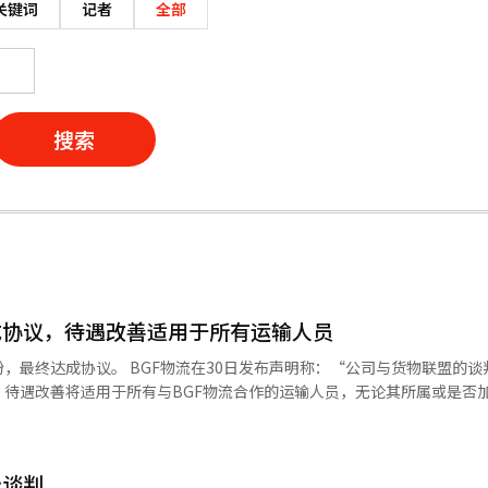
关键词
记者
全部
搜索
成协议，待遇改善适用于所有运输人员
纷，最终达成协议。 BGF物流在30日发布声明称：“公司与货物联盟的谈
待遇改善将适用于所有与BGF物流合作的运输人员，无论其所属或是否
中心和食品工厂的封锁将在协议签署后立即解除，商品配送将在各中心内部
用于非工会成员的原因，BGF物流称：“这是为了感谢在困难时期坚守岗
我们将通过此次机会打造健康的物流生态系统，并继续为客户便利和加盟店
始谈判
包括运输费提高7%、每季度一次的有薪假期保障、工会活动保障、与此