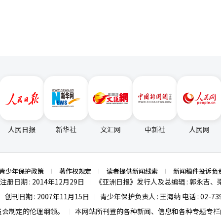
是否应以威胁他人安全或动摇产业基础的方式进行，值得反思。第三，企
否认原厂的责任已无法弥合冲突。改善下包工人的待遇将提升原厂的竞争
任确保这次死亡不被白费。如果我们不在对话和妥协的桌上行动，我们的
考”的智慧，暂时放下自己的立场，从对方的视角看问题。一个常识和原
为人们努力通过对话弥补彼此的不足。劳资政应尽快共同制定有效的解决
职，更接近犯罪。打破悲剧链条的钥匙在于相互的“开放心态”和“负责
天的希望，我们必须立即停止极端对立，回到妥协的桌上。这是对逝者的
报道经人工智能（AI）系统翻译与编辑。
人民日报
新华社
文汇网
中新社
人民网
青少年保护政策
著作权规定
读者提供新闻线索
新闻稿件投诉负
注册日期 : 2014年12月29日
《亚洲日报》发行人及总编辑 : 郭永吉、
|
创刊日期 : 2007年11月15日
青少年保护负责人 : 王海纳 电话 : 02-739
|
|
员会制定的伦理纲领。
本网站所刊登的各种新闻、信息和各种专题专栏内
|