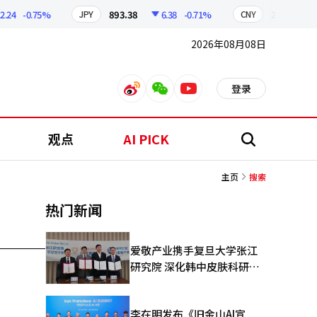
.24
-0.75%
893.38
6.38
-0.71%
209.17
JPY
CNY
2026年08月08日
登录
weibo
weixin
youtube
观点
AI PICK
搜
索
主页
搜索
热门新闻
爱敬产业携手复旦大学张江
研究院 深化韩中皮肤科研合
作
李在明发布《旧金山AI宣