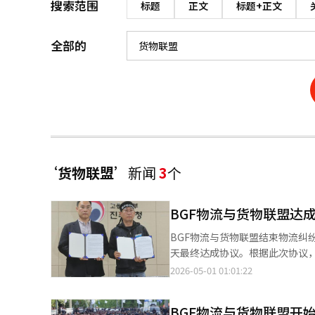
搜索范围
标题
正文
标题+正文
全部的
‘货物联盟’
新闻
3
个
BGF物流与货物联盟达
BGF物流与货物联盟结束物流纠
天最终达成协议。根据此次协议，
体。” BGF物流表示：“物流
2026-05-01 01:01:22
恢复正常。” 关于将协议内容适
责的人员。” 公司还强调：“
BGF物流与货物联盟开
而努力。” 当天上午签署的协议