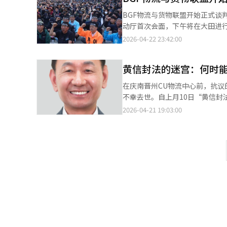
的民事和刑事免责及撤回临时禁令
BGF物流与货物联盟开始正式谈
售将制定店主支持措施。公司计
动厅首次会面，下午将在大田进
镇川物流中心为中心恢复运营，并
份”是否被承认。货物联盟认为B
2026-04-22 23:42:00
统翻译与编辑。
法”强调原公司责任。BGF物流
身份。由于立场分歧，谈判长期
黄信封法的迷宫：何时
扩大至生产阶段，17日起封锁忠
弃，全国店铺供应链受影响。店
在庆南晋州CU物流中心前，抗
法陈列三角饭团和便当，销售额
不幸去世。自上月10日“黄信
替代货车与工会成员相撞，导致
次事故与法律实施无关，他们只
2026-04-21 19:03:00
劳资双方直接对话，强调解决问题
了悲剧的发生。黄信封法实施一个
论恶化和安全事故频发而不得不
的“集体谈判拒绝整改要求”案件
休息权、惩罚责任人和防止再发，
我们多次警告，没有明确指导和
译与编辑。
现在面临的冷酷现实。我们需要
包工会逐一谈判不切实际，且可
用法律条文和集体行动对抗，而
中，只有“我的权利”，没有“
于相对性的契约共同体。通过压
立即着手补充法律，明确雇主范
承受的谈判体系，并加强现场混