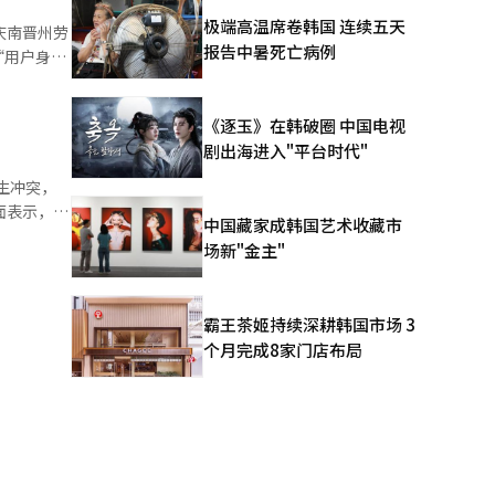
的BGF零
极端高温席卷韩国 连续五天
庆南晋州劳
部整顿后以
报告中暑死亡病例
“用户身
AI）系
黄信封
认直接用户
《逐玉》在韩破圈 中国电视
罢工影响
剧出海进入"平台时代"
分产品被废
分店铺无
生冲突，
现场，一辆
面表示，这
中国藏家成韩国艺术收藏市
动部呼吁
模糊性导致
场新"金主"
大、社会舆
员会收到
待遇、保障
的火药库。
I）系统翻
结果是我们
霸王茶姬持续深耕韩国市场 3
为与众多下
个月完成8家门店布局
缺失。双方
劳资关系
资关系是基
立法机构应
业生态能够
取谈判权即