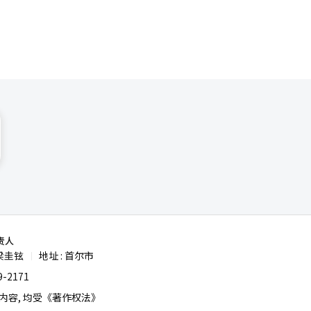
业界应展现
力。我们为
社会将无资
则通行的社
方案。继续
任的态
最低敬意，
责人
梁圭铉
地址 : 首尔市
|
-2171
容, 均受《著作权法》