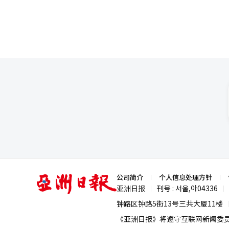
保障生存权的信念可以理解，但
接受时代精神的积极态度。仅仅
在晋州逝去的工人祈祷，并有责
格称为“文明”。需要“换位思
会，不是因为法律完美，而是因
放任“可预见的人祸”不仅是失
度”。今天流下的泪水要成为明
也是重建现场的唯一途径。※ 本
亚
公司简介
个人信息处理方针
洲
亚洲日报
刊号 : 서울,아04336
|
|
日
报
钟路区钟路5街13号三共大厦11楼
《亚洲日报》将遵守互联网新闻委