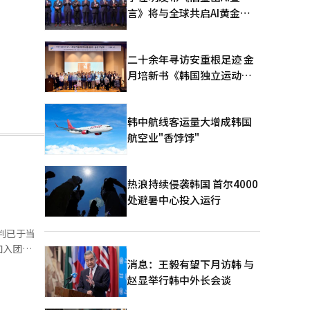
言》将与全球共启AI黄金时
代
二十余年寻访安重根足迹 金
月培新书《韩国独立运动圣
地：向旅顺口追问历史》出
版
韩中航线客运量大增成韩国
航空业"香饽饽"
热浪持续侵袭韩国 首尔4000
处避暑中心投入运行
判已于当
加入团
整顿后逐步
消息：王毅有望下月访韩 与
位并尽职尽
赵显举行韩中外长会谈
的稳定运营
次集会相关