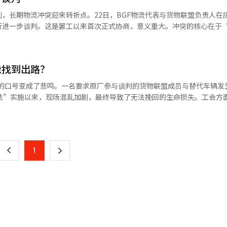
申请等内容。还包括对已故工会成员的名誉恢复和礼遇。 经营便利店CU
判，长期物流冲突迎来转折点。22日，BGF物流代表与货物联盟负责人在
划检查店铺受损情况并收集现场意见以制定支持方案。 此外，公司将在内
行进一步谈判。这是罢工以来首次正式协商，意义重大。冲突的核心在于
计划在本周内推动所有物流中心和工厂的正常化。 ※ 本报道经人工智能（
GF零售及其子公司BGF物流拥有实际指挥权，要求直接谈判，并引用“
则坚持物流中心、运输公司、配送司机之间的“三方合同结构”，难以承
僵持，货物联盟自7日起无限期罢工，封锁主要物流中心，阻止车辆出入。
能找到出路？
北镇川BGF食品工厂，全面阻止便当、三明治等简餐生产和出货，导致部
铺损失迅速积累，全国CU加盟店主纷纷表示“整个周末都没收到货”，部
议的口号变成了悲鸣。一名要求原厂参与谈判的货物联盟成员与替代车辆发
下降。20日发生的死亡事故使事态急剧恶化。庆南晋州物流中心前的集会
封法”实施以来，现场混乱加剧，最终导致了无法挽回的生命损失。工会方
1人死亡，多人受伤，劳资冲突成为社会问题。事故后，政府介入调解，劳
是要求承认原厂的雇主身份。然而，这正是黄信封法的核心争议。法律的
页
的必要性。BGF物流决定参与谈判，被视为因物流问题导致店主损失扩
月以来，14万名下包工会成员向368家原厂企业提出谈判要求。劳动委
做出的决定。然而，谈判能否立即达成协议尚不确定。货物联盟要求改善
在一个月内达到279件，几乎与去年全年持平。工业现场成为法律争端
一
并表示“在达成协议前将继续封锁物流中心”。※ 本报道经人工智能（A
社会共识的立法会导致劳资双方的共灭。政治界和相关部门却充耳不闻，
上
1
下
多少牺牲才能采取措施？问题的根本在于法律条款的抽象性。原厂企业认
能侵犯经营权。工人则要求找到真正的指挥者。在这种对立中，“对话”
一
不是理解对方。古代智慧教导我们：“己所不欲，勿施于人。”但当前的
对方的处境”。现在是时候停止了。这场斗争无法以一方的胜利告终。劳
页
制对方来实现自己的主张，最终只会破坏自己所在的生态。首先，政府和
围，防止现场的随意解释。模糊的法律不是正义，而是凶器。应设计出工
乱的调解机构。其次，工会应考虑谈判的实效性，而非斗争的鲜明性。争