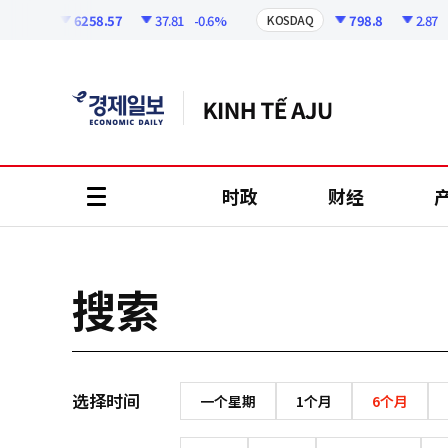
코
인
6258.57
37.81
-0.6%
798.8
2.87
-
KOSPI
KOSDAQ
정
보
时政
财经
all
menu
搜索
选择时间
一个星期
1个月
6个月