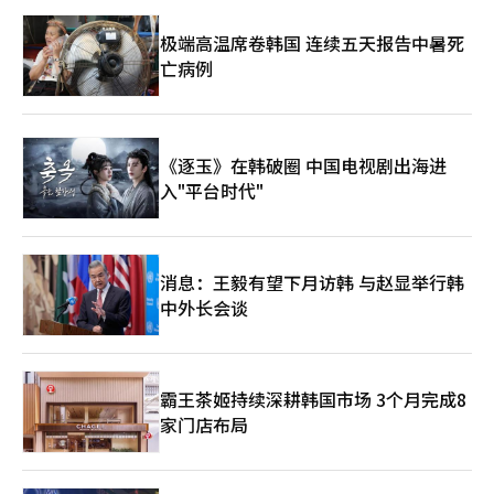
生。”“纯粹的心是无论他人如何看待，表达自己的情感和灵
极端高温席卷韩国 连续五天报告中暑死
感。”在创作方式上，他重视手绘而非数字化。“微小的差异会改
变结果。制作衣服过程中的‘手感’很重要。”他的设计从手开
亡病例
始，但在人身上完成。这种方法自然加强了‘角色性’。“专注于
更清晰地展现每个角色的叙事”，对BTS服装中V的‘少年’概念
特别钟爱。“同时具备坚韧和抒情的形象，与品牌方向一致。”此
次舞台通过黑白对比最大化视觉效果。选择是为了减轻结构设计可
《逐玉》在韩破圈 中国电视剧出海进
能显得沉重的感觉。在初期构思阶段，采用可拆卸的分层结构设
计，使一个造型中也能展现变化。此次工作大胆融入韩国元
入"平台时代"
素，“是对过去渴望的部分解渴”，与‘ARIRANG’概念精妙结
合。最终，宋志奥的美学在先锋与优雅的张力中完成。既结构又灵
活，既坚韧又抒情。品牌正准备包括与迪士尼合作、运动服、东方
未来主义系列、纽约旗舰店等新扩展。纽约店不仅是时尚空间，还
消息：王毅有望下月访韩 与赵显举行韩
计划与韩国艺术家合作，成为艺术空间。宋志奥不仅是制作衣服的
中外长会谈
品牌，更是一种态度的呈现。耐心胜于急躁，克制胜于过度，身份
胜于潮流。在光化门，那衣服不仅是舞台服装。而是在人身上完成
的一个叙事。
霸王茶姬持续深耕韩国市场 3个月完成8
家门店布局