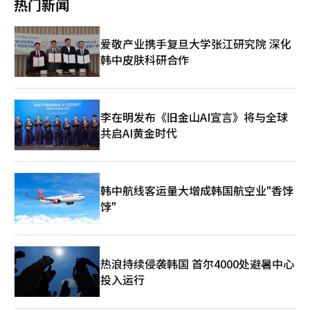
热门新闻
谣的情感，塑造出“克服动荡历史并创造新未来的新时代英雄”。
化。 VIPS为KT会员提供50%折扣CJ Foodville宣布，VIPS将为KT
这一项目不仅是简单的造型，而是宋志奥美学在最大众化舞台上的
会员推出“KT客户回馈”促销活动，提供50%折扣。KT会员可在
体现。宋在宇是创始人宋志奥设计师的儿子，目前领导品牌。他在
4月1日至15日通过KT会员App或网页领取优惠券，使用期限至30
爱敬产业携手复旦大学张江研究院 深化
学习数学和艺术史后，因巴黎时装周契机在巴黎生活，与品牌共同
日，包括周末。优惠券适用于订单金额15万韩元以内，每桌限用一
韩中皮肤科研合作
成长。“与时尚共存，自然融入生活。似乎让世界观、艺术、时尚
张，最高折扣金额为7.5万韩元。CJ Foodville表示，此次促销旨在
不与日常分离。”他的设计灵感来源于文艺复兴和浪漫主义绘画、
让顾客以合理价格体验VIPS的高端餐饮。VIPS通过季节性沙拉吧、
古典文学、电影。“时尚与电影相似，是多领域结合的类型，包含
牛排、葡萄酒和生啤酒等提升用餐体验。 HiteJinro引进美国高端
图像、时代、人物的故事。想象每个人的叙事进行创作。”目前正
啤酒“米勒真品”HiteJinro宣布从本月起在韩国分销美国高端啤
在阅读奥维德的《变形记》和埃斯库罗斯的作品。另一个灵感来源
酒品牌“米勒真品”。米勒真品由全球酒类公司Molson Coors于
李在明发布《旧金山AI宣言》将与全球
是韩国特有的情感‘恨’。“‘恨’不仅是简单的悲伤，而是富有
1985年推出，采用四次过滤工艺，酒精度为4.7%。此次重新推出
共启AI黄金时代
情感并蕴含前进力量的情感。”这种情感超越个人，流淌于整个社
的产品包装进行了更新，强调品牌理念“打破常规”。HiteJinro
会。深厚的情感与前进的态度与韩国社会的成长相连。此次工作也
表示，米勒真品以其柔和口感和清爽感在全球市场广受欢迎，计划
着重于将‘恨’转化为面向未来的能量。品牌运营哲学简单：不急
在韩国扩大其高端啤酒市场份额。产品将于4月1日起通过全国渠道
于求成。“在变化的世界中保持自我很重要。相信这样做，总会有
销售。 IGIN推出无酒精高球饮料“苹果柑橘”和“苹果桃
韩中航线客运量大增成韩国航空业"香饽
好机会到来。”谈到与创始人的差异，他提到‘重复性’。“反复
子”Genie's Lamp宣布推出无酒精高球新品“IGIN苹果柑
强化品牌身份很重要。大众不会每六个月都看秀。”对他而言，重
饽"
橘”和“IGIN苹果桃子”。这两款产品是现有即饮系列的扩展，迎
要的标准是‘真诚’。“无论是极简主义还是前卫，形式不如说服
合“健康享乐”趋势，强调零糖和低卡路里。产品将于4月1日起在
力重要。真诚表达时才感到美丽。”因此，他的作品中反复出
全国GS25便利店和Genie's Lamp官方商店销售。为纪念上市，将
现‘情感’和‘内心’。“要能自然回答‘为什么这样做’的问
推出限量版包装，赠送BTS成员Jin的旅行贴纸。Genie's Lamp表
题。最终内心最重要。”他努力控制情感波动。“前卫优雅是寻找
示，IGIN无酒精饮料旨在打破酒类界限，为消费者提供清新选择。
热浪持续侵袭韩国 首尔4000处避暑中心
先锋与优雅的结合，而这种优雅与东方情感相连。”主要使用黑色
※ 本报道经人工智能（AI）系统翻译与编辑。
投入运行
也是出于此。选择保持克制美而非表达特定情感。创作方式也与克
制相连。他引用毕加索的话，表示希望保持‘孩童般的视
角’。“画得像拉斐尔用了四年，但像孩子一样画却需要一