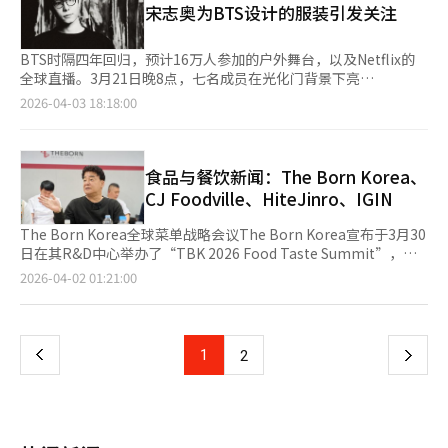
球业务的营业利润大幅增长。未来将继续通过盈利为中心的经营提
宋志奥为BTS设计的服装引发关注
连续两周排名第一。这是自2024年11月以来，海外艺人首次在该
期待再次与全球的ARMY见面。Jin认为演唱会对歌手至关重要，他
高企业价值，强化持续增长的基础。”※ 本报道经人工智能（AI）
榜单上连续两周夺冠。此外，防弹少年团还登上了《滚石》5月号
期待感受各地的文化和演出氛围。Suga也表示：“演唱会一直是
系统翻译与编辑。
的特别封面。滚石于14日发布了防弹少年团的团体封面和采访视
我认为最重要的事，成员们对此次巡演充满期待。”J-Hope
BTS时隔四年回归，预计16万人参加的户外舞台，以及Netflix的
频，此次项目将在包括美国、英国、法国、德国在内的全球16个国
称：“世界巡演总是充满快乐和幸福。”Jimin则表示：“这次演
全球直播。3月21日晚8点，七名成员在光化门背景下亮
家和地区同步发布，包含一张团体封面和七张成员个人封面。在采
出将与以往完全不同，希望大家期待。”V担心久未巡演会生疏，
相，‘ARIRANG’现场表演中，吸引眼球的不仅是音乐，还有如
2026-04-03 18:18:00
访中，成员们分享了从休整期回归的心路历程。RM表示，《阿里
因此加倍努力准备。Jungkook则迫不及待想站上舞台，与观众直
盔甲般的服装。全球观众见证了BTS的舞台，背后是韩国时尚品
郎》的14首曲目是对“2026年的防弹少年团是什么”的回答，并
接互动。演出的亮点在于360度舞台及其演出设计。RM期待在舞
牌‘宋志奥’的支持。“衣服只有在人穿上时才算完成。当一个人
强调如果不再挑战，就没有继续的理由。Jin表示，如果不和团队
台上尽情奔跑，Jin则认为360度舞台将带来新鲜感。Suga期待与
穿上多件衣服后形成令人印象深刻的造型时，我才觉得它完成
在一起，就没有继续活动的理由。J-Hope则表示，成员们在互补
观众初次见面，J-Hope认为每首歌的氛围都将不同。Jimin期待
了。”为BTS每位成员打造回归形象的是宋志奥的创意总监宋在
食品与餐饮新闻：The Born Korea、
不足的过程中再次意识到为何必须是七个人。Suga表示希望在关
与等待已久的ARMY见面，V对演出的整体设计充满信心。
宇。他结合传统盔甲的坚韧和韩服的柔韧，通过拉链、褶皱和不对
CJ Foodville、HiteJinro、IGIN
注成绩的同时也能照顾彼此的健康，愉快地活动。Jimin则决心提
Jungkook认为360度舞台的演出将特别且充满看点。此次巡演的
称结构设计，让舞台上的轮廓不断变化。不仅为七位成员，还为80
升自己的能力以提高团队的地位。V在服兵役期间重新调整了身
46场演出已全部售罄，包括高阳的3场演出。防弹少年团将在北美
人的表演团队制作了服装。每位成员的舞台角色分别是：RM
The Born Korea全球菜单战略会议The Born Korea宣布于3月30
心，并规划了下一步。Jungkook透露在休整期对舞台的渴望更加
的多个体育场进行韩国歌手首次单独演出，并在南美创造新纪录。
为‘英雄’，Jin为‘艺术家’，Suga为‘设计者’，J-Hope
日在其R&D中心举办了“TBK 2026 Food Taste Summit”，旨
强烈。防弹少年团于9日和11日至12日在京畿道高阳综合运动场主
此外，从9日起，特许厅商标特别司法警察将在演出现场附近展开
为‘声音者’，Jimin为‘诗人’，V为‘少年’，Jungkook
在加强与海外合作伙伴的合作并优化全球菜单战略。会议吸引了海
页
2026-04-02 01:21:00
体育场成功举办了“BTS世界巡演‘阿里郎’”的首场演出，三场
打击K-pop假冒商品的活动，旨在阻止未经授权的商标使用，并推
为‘开拓者’。Netflix表示，当天的观众达1840万人。宋总监表
外主特许经营代表和加盟商参与，品尝了约80种菜单，并讨论了各
演出共吸引约13.2万人，并通过直播观看和Weverse在线流媒体与
广正版消费文化的重要性。※ 本报道经人工智能（AI）系统翻译与
示：“结合朝鲜初期战士的盔甲与艺术家、声音者的情感，旨在表
国市场的适用性和运营方案。过去，菜单开发通常是根据各国需求
一
全球194个国家和地区的粉丝共同分享。第五张专辑《阿里郎》是
编辑。
现‘新时代的英雄’。我们专注于将韩国情感转化为未来的能量，
单独进行，但由于同时处理多个国家的请求，导致开发和发布进度
防弹少年团时隔3年9个月推出的新作品，包含了普遍的情感共鸣，
而不仅仅是简单再现。”宋志奥品牌成立于1993年，以首尔和巴
延迟。为此，The Born Korea从去年年底开始收集各国的菜单需
主打歌《Swim》表达了在生活逆境中继续前行的意志。RM参与了
上
1
下
2
黎为基地，推出前卫男装，最近也推出了女装系列。此次合作不仅
求，制定年度计划。活动当天，白钟元与海外合作伙伴举行了座谈
歌词创作，融入了防弹少年团当前面临的思考和故事。※ 本报道
限于舞台服装制作，还从‘ARIRANG’策划阶段就参与其中。演
会，分享各国餐饮市场情况和运营经验，并讨论未来的海外业务方
经人工智能（AI）系统翻译与编辑。
一
出方向强调韩国元素，与品牌的设计哲学相契合。本次系列的关键
向。截至去年年底，The Born Korea在全球16个国家运营159家
词是‘抒情盔甲’，即将传统盔甲的坚韧与抒情感结合，赋予保护
门店。The Born Korea表示，此次活动旨在与海外合作伙伴具体
页
与抵抗的形象以情感和叙事。结合朝鲜初期战士的盔甲与诗歌、民
讨论全球菜单战略，并计划根据合作伙伴的反馈和成果考虑定期