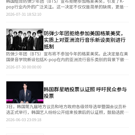
韩国组合防弹少年团（BTS）宣布拒绝参加格莱美奖，引发了K-
pop行业内外的广泛关注。这一决定不仅仅是简单的缺席，更是对
全球音乐产业将K-pop单独分类为“地区”和“语言”的惯例提出
2026-07-31 18:52:10
了质疑。防弹少年团的成员RM、Jin、Suga、J-Hope、Jimin、V
和Jungkook于29日在各自的社交媒体上表示：“我们决定今年不
参加格莱美。”他们还表示：“希望音乐能够被听到和喜爱，而不
防弹少年团拒绝参加美国格莱美奖，
是被地区或语言所区分。”这一决定恰逢格莱美奖宣布从明年开始
实质上对亚洲流行音乐新设类别进行
设立“最佳亚洲流行音乐表演”类别，该类别将涵盖K-pop、J-
抵制
pop、C-pop等亚洲流行音乐。然而，有人指出，将亚洲音乐单独
分类可能会成为进入主要类别的障碍。防弹少年团的声明被解读为
防弹少年团（BTS）宣布将不参加今年的格莱美奖。此决定是在美
对这一问题的间接回应。他们提到的“地区或语言”，被认为是对
国录音学院新设包括K-pop在内的亚洲流行音乐类别的背景下做出
格莱美将亚洲音乐单独归类的方式的质疑。粉丝们也迅速做出了反
的，外界普遍解读为对格莱美的抵制。 防弹少年团的成员RM、
2026-07-30 00:00:00
应。防弹少年团的第五张专辑《阿里郎（ARIRANG）》中的歌曲
Jin、Suga、J-Hope、Jimin、V和Jungkook于29日在各自的社
《外星人（Aliens）》在全球78个国家的iTunes“热门歌曲”排
交媒体上表示：“我们决定不参加今年的格莱美。” 他们进一步
行榜上夺得第一。这首歌表达了作为韩国艺术家在全球舞台上所感
表示：“希望音乐能够超越地域和语言的界限，被听到和喜
受到的身份认同和抱负，与防弹少年团拒绝参加格莱美的消息相呼
爱。”并感谢一直支持他们的ARMY和所有人。 这是防弹少年团首
韩国群星晒投票认证照 呼吁民众参与
应，吸引了粉丝们的热烈支持。许多知名人士也表达了支持。Epik
次公开表态拒绝参加格莱美奖。特别是“希望音乐能够超越地域和
投票
High的Tablo支持防弹少年团的决定，Netflix动画电影《K-pop
语言的界限”这一表述，正好与格莱美奖新设亚洲流行音乐类别的
恶魔猎人》的导演Maggie Kang也在社交媒体上表示了支持。参
情况相呼应，引发了更多关注。 格莱美奖是由美国录音学院主办
3日，韩国第九届地方议员和地方政府各级领导选举暨国会议员补
与防弹少年团第五张专辑《外星人》和《2.0》制作的美国音乐制
的音乐颁奖典礼，与公告音乐奖和美国音乐奖并列为美国主要的流
选正式举行，韩国艺人纷纷公开结束投票后的认证照，鼓励选民参
作人Mike Will Made-It也在社交媒体上写道：“BTS ALIENS”，
行音乐颁奖典礼。 此前，录音学院宣布将在2027年的颁奖典礼上
加投票。 刚结束全球巡演《ARIRANG》拉斯维加斯站演出的BTS
2026-06-03 23:09:18
表示支持。外媒对此决定进行了重要报道。美国《公告牌》和美联
设立最佳亚洲流行音乐表演奖，该类别将包括K-pop、J-pop、C-
成员Jin（金硕珍）当天返韩后，便前往首尔龙山区汉南洞第三投
社等分析认为，防弹少年团的拒绝与格莱美设立亚洲流行音乐类别
pop等亚洲流行音乐类型。 然而，有观点认为，将已经在全球音乐
票所投下宝贵一票，并向在场媒体挥手致意。 此外，首次获得投
并非无关。英国《卫报》也评价称，防弹少年团的信息中包含了温
市场取得显著成就的K-pop单独设立类别，可能反而成为进入主要