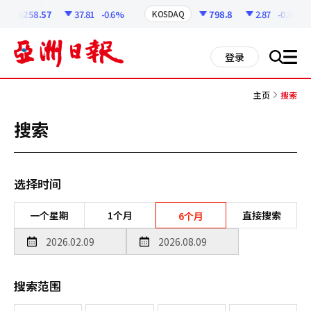
코
인
6258.57
37.81
-0.6%
798.8
2.87
-0.36%
KOSDAQ
정
보
all
登录
搜
men
索
主页
搜索
搜索
选择时间
一个星期
1个月
直接搜索
6个月
搜索范围