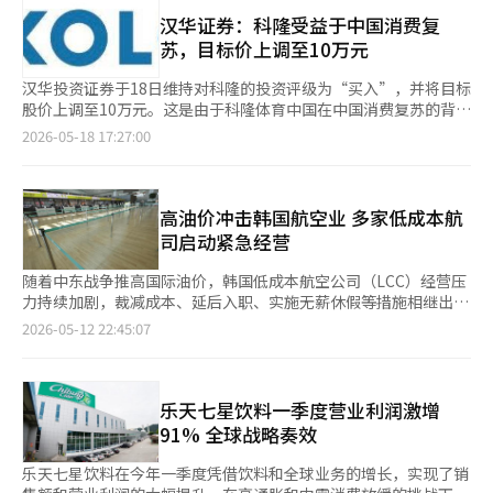
票权的CORTIS成员Martin与Juhun也在粉丝平台Weverse上传投
和但明确的批评。主办格莱美奖的录音学院表示尊重防弹少年团的
类别的障碍。这种将音乐成就以语言和地域进行区分的方式，可能
票认证照，并写道：“我们现在也算真正的成年人了。”
汉华证券：科隆受益于中国消费复
决定，并解释称亚洲流行音乐类别的设立是为了表彰亚洲流行音乐
导致非英语国家和亚裔艺术家被排除在主流颁奖类别之外。 防弹
苏，目标价上调至10万元
的多样性和卓越性。然而，K-pop行业普遍认为，此事不仅是格莱
少年团与格莱美奖的关系一直较为复杂。从2021年到2023年，他
美扩展影响力的尝试，更是关于全球颁奖典礼如何分类和评估非英
们连续三年入围格莱美最终候选名单，挑战K-pop首次获奖，但最
汉华投资证券于18日维持对科隆的投资评级为“买入”，并将目标
语音乐的争论。防弹少年团与格莱美之间的紧张关系由来已久。从
终未能获奖。尽管在全球音乐榜单上取得了优异成绩，防弹少年团
股价上调至10万元。这是由于科隆体育中国在中国消费复苏的背景
2021年到2023年，他们连续三年获得格莱美最终提名，挑战K-
仍未能跨越格莱美的获奖门槛，这引发了关于颁奖典礼保守评审结
下，业绩改善的趋势已经显现。 汉华投资证券研究员李镇协表
2026-05-18 17:27:00
pop首次获奖，但最终未能获奖。尽管在全球音乐市场上取得了显
构及对非英语艺术家的壁垒的争议。 防弹少年团今年拒绝参赛的
示：“科隆第一季度的合并销售额为1兆5188亿韩元，同比增长
著成绩和强大的粉丝影响力，但未能获得格莱美奖引发了关于保守
专辑《阿里郎（ARIRANG）》于3月发行，立即登上美国
5%；营业利润为988亿韩元，激增149%。”他分析称：“建筑业
评审结构和非英语艺术家壁垒的争议。此次拒绝参赛可能会成为防
Billboard主流专辑榜《Billboard 200》的第一位。主打歌《游泳
务部门科隆全球和零售业务部门科隆移动集团的盈利能力改善推动
弹少年团对格莱美标准提出质疑的一个重要案例。尤其是防弹少年
（SWIM）》也进入了主流歌曲榜《Hot 100》的第一位，专辑中
了业绩的增长。” 按单独标准计算，销售额和营业利润分别为341
高油价冲击韩国航空业 多家低成本航
团在全球音乐市场中的象征性地位，可能会促使其他K-pop艺术家
的其他曲目也在榜单上有所表现。 此次拒绝参赛的决定与格莱美
亿韩元和256亿韩元，同比下降15%和20%。相比之下，合并子公
司启动紧急经营
和公司在未来对格莱美的参赛策略进行更为谨慎的考量。随着K-
新设类别的争议密切相关。防弹少年团表示：“希望音乐能够被听
司的业绩大幅改善。科隆全球的营业利润增加217亿韩元，同比增
pop不再是特定地区的音乐类型，而是全球流行音乐的重要组成部
到和喜爱”，这表明他们对将K-pop单独分类的方式的质疑。 防
长100%；科隆移动集团也增加209亿韩元，增长71%。 尤其是科
随着中东战争推高国际油价，韩国低成本航空公司（LCC）经营压
分，围绕格莱美设立亚洲流行音乐类别的争论预计将持续一段时
弹少年团的这一决定是否会影响其他K-pop艺术家参赛的选择也备
隆体育中国的增长势头显著。该公司第一季度的销售额为3628亿
力持续加剧，裁减成本、延后入职、实施无薪休假等措施相继出
间。防弹少年团的这一举动是否会重新定义K-pop与全球颁奖典礼
受关注。在全球音乐市场中，K-pop的影响力日益增强，围绕格莱
韩元，净利润为999亿韩元，分别同比增长66%和101%。净利润
台，航空业就业不安正在加速蔓延。 据韩国航空业12日消息，真
的关系，行业内的关注正在不断增加。※ 本报道经人工智能（AI）
2026-05-12 22:45:07
美亚洲流行音乐类别的争论预计将持续一段时间。※ 本报道经人
率（NPM）为28%，比去年提高了5个百分点。 李研究员指
航空（Jin Air）已决定将原定本月入职的约50名新录用乘务员报到
系统翻译与编辑。
工智能（AI）系统翻译与编辑。
出：“在中国保持稳固的品牌力的同时，最近中国消费市场的复苏
时间推迟至下半年。这批人员属于公司今年上半年招聘的合格者，
使得高增长势头得以持续。”他表示：“公司的业绩超出了我们的
总人数约100人，其中50人原计划于11日正式入职，但公司日前突
预期。” 因此，汉华投资证券也上调了科隆体育中国的年度业绩
然通知，入职时间将延至9月底或10月初。 真航空方面表示，中东
乐天七星饮料一季度营业利润激增
预期。预计今年销售额将达到1兆4724亿韩元，净利润为3352亿韩
战争爆发后国际油价急剧攀升，公司已启动紧急经营模式，不得不
91% 全球战略奏效
元，分别同比增长61%和98%。与之前的预测相比，销售额和净
调整新员工入职安排。此前，公司还无限期搁置了每年照例发放的
利润的预期分别提高了9%和11%。 李研究员表示：“目前约
员工奖金，并削减了176个往返航班。 不仅是真航空，韩国多家低
乐天七星饮料在今年一季度凭借饮料和全球业务的增长，实现了销
8000亿韩元的市值被严重低估。”他指出：“即使排除Tissue Jin
成本航空公司近期均已出手压缩人力成本。济州航空（Jeju Air）