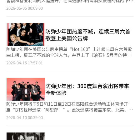
售额和营业利润的大幅提升。在高通胀和内需消费放缓的挑战下，
的价值，按保守的净资产价值计算，科隆体育中国的价值也有足够
近日面向客舱乘务员征集6月份一个月的无薪休假申请，这也是该
产品多样化和海外扩张取得了成效。根据4日的行业消息，乐天七
2026-05-05 00:09:00
的上升空间。”※ 本报道经人工智能（AI）系统翻译与编辑。
公司继2022年新冠疫情以来时隔4年再度启动无薪休假制度。德威
星饮料一季度销售额达9525亿韩元，营业利润为478亿韩元，销售
航空（T’way Air）同样于上月面向乘务员征集5月至6月两个月
额同比增长4.6%，营业利润激增91%。饮料部门销售额为4142亿
的无薪休假申请。 业内人士指出，中东局势导致国际原油价格飙
韩元，同比增长1.5%，营业利润为211亿韩元，增长62%。尽管
升，正对韩国航空业形成直接冲击。由于低成本航空公司财务基础
内需疲软和高汇率等不利因素存在，碳酸饮料、果汁、咖啡、能量
防弹少年团热度不减，连续三周六首
相对薄弱，外界担忧其难以持续承受高油价带来的经营压力，行业
饮料等主要品类均实现增长。特别是以“Milkis”、“Let's
歌登上美国公告牌
或面临新一轮整合重组。 韩国金融信息机构FnGuide数据显示，今
Be”、“芦荟汁”为代表的出口表现良好，饮料出口同比增长
年第二季度，韩国6家上市航空公司合计营业亏损预计将达5162亿
13.4%。美国、欧洲、东南亚等50多个国家的市场扩展起到了关键
防弹少年团在美国公告牌主榜单“Hot 100”上连续三周有六首歌
韩元（约合人民币23.6亿元）。其中，今年第一季度实现644亿韩
作用。酒类部门也保持了小幅增长，销售额为1942亿韩元，增长
曲上榜，展现了不减的全球人气，并登上了《滚石》5月号的特别
元营业利润、连续两个季度盈利的济州航空，预计将在第二季度转
0.7%，营业利润为156亿韩元，增长9.6%。尽管市场环境因经济
封面。根据14日发布的公告牌最新榜单，防弹少年团的第五张专辑
2026-04-15 17:57:01
亏517亿韩元。此外，韩亚航空预计亏损2720亿韩元，德威航空预
放缓和消费趋势变化而萎缩，但烧酒、清酒和即饮产品推动了业
《阿里郎》的主打歌《Swim》在4月18日的“Hot 100”中排名第
计亏损1320亿韩元，其余多家航空公司也将相继陷入赤字。 分析
绩。特别是RTD产品线的扩展和需求增加使销售额同比增长
五。专辑中的《Body to Body》排名52位，《2.0》67位，
认为，问题核心在于航空燃油价格暴涨。根据韩国航空业5月份燃
74.4%。全球业务成为业绩改善的核心，销售额为3783亿韩元，
《Hooligan》72位，《Normal》82位，《FYA》90位，专辑中
油附加费计算标准，3月16日至上月15日期间，新加坡航空燃油均
增长11.1%，营业利润激增2000%以上。全球业务在总销售额中
共有六首歌连续三周上榜。《阿里郎》在全球榜单上也表现出色。
防弹少年团：360度舞台演出将带来
价达每桶214.71美元，约为战前水平（85.85美元）的2.5倍。通常
的比重扩大至约46%。海外子公司菲律宾法人（PCPPI）的业绩改
《Swim》在“全球200”和“全球（不含美国）”榜单上连续三
全新体验
情况下，燃油成本约占航空公司运营成本的30%，油价大幅飙升，
善尤为显著，销售额为2589亿韩元，增长1.8%，营业利润为54亿
周保持第一。专辑的13首歌曲全部进入“全球200”前50名和“全
使航空公司的盈利空间几乎被完全吞噬。 为削减成本，低成本航
韩元，实现了从亏损到盈利的转变。乐天七星饮料计划继续以盈利
球（不含美国）”前40名，显示了其全球影响力。防弹少年团
防弹少年团将于9日和11日至12日在高阳综合运动场主体育场开
空公司首先将刀刃指向高耗油的国际航线，大幅压缩运力。数据显
为中心的经营策略。饮料部门推出了“七星汽水零柚子”、“百事
在“公告牌200”、“艺人100”、“数字歌曲销售”和“顶级专
启“BTS世界巡演‘阿里郎’”。此次巡演将覆盖东京、北美、欧
示，中东冲突爆发后，低成本航空公司已累计取消超过900个往返
零糖桃味”等新产品，并通过“Hot6 The King Pine Burst”等能
辑销售”榜单上也连续三周保持第一。这是自2012年以来首次有
洲、南美、亚洲等34个城市，共计85场，创下韩国歌手单次巡演
2026-04-10 00:39:00
航班，其中釜山航空取消212班、济州航空取消187班、真航空取
量饮料增强产品竞争力。酒类部门则通过低度数产品和果味气泡酒
K-pop组合在“公告牌200”上连续三周夺冠。他们还在“黑胶专
最多场次纪录。此次巡演不仅包括新专辑《阿里郎》的曲目，还将
消176班、易斯达航空取消150班。
品牌“Soonhari Jin”来推动市场复苏。全球业务将专注于新兴市
辑”榜单上排名第一，“顶级流媒体专辑”第四，“流媒体歌
呈现多首经典热门歌曲。360度舞台的演出设计引发了观众的高度
场的生产能力扩展和子公司盈利能力的改善。乐天七星饮料相关人
曲”第九，显示了在专辑和音源上的均衡表现。在日本Oricon榜
期待。成员们通过BigHit Music分享了他们的感受和看点。RM表
士表示：“各业务部门的盈利能力改善努力转化为业绩，饮料和全
单上，《阿里郎》在“周流媒体排名”中以约855万次的周播放量
示：“虽然准备过程不易，但360度舞台的演出将非常有趣。”他