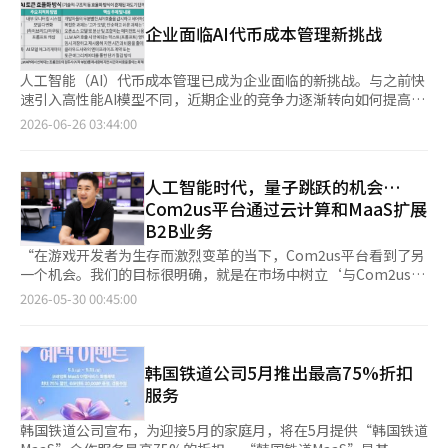
服务。用户可直接查询列车时刻、选择座位并完成在线支付，还可
的举办城市，进一步提升了作为国际未来交通领军城市的地位。
合作项目。 自民选第9届任期以来，申市长将未来产业培育与智慧
与公交、出租车、共享单车等交通方式无缝衔接，进一步推动韩国
申市长表示，未来将进一步提升成南型自动驾驶与移动服务模型，
企业面临AI代币成本管理新挑战
城市建设作为核心政策方向，持续扩大自动驾驶、无人机、自动驾
综合交通服务（MaaS）建设。 近年来，韩国铁路公社持续拓展第
扩大国际合作，与全球城市分享未来交通创新经验。 申相镇市长
驶机器人等尖端移动领域。 这些政策成果在国内外也得到了认
三方售票渠道。除官方应用Korail Talk外，旅客还可通过Naver、
强调：“通过自动驾驶接驳车、成南型移动服务（MaaS）平台、
可。 “2025世界智慧城市奖”移动性领域大奖和“2025利夫康
Kakao、Toss等韩国本地平台购买铁路车票。与此同时，为方便
人工智能（AI）代币成本管理已成为企业面临的新挑战。与之前快
移动枢纽等此次项目所建立的基础，发展成为市民日常可感知的安
奖”银奖便是良好例证。 今年在泰国曼谷举行的联合国（UN）可
大中华地区及其他海外旅客出行，韩国铁路公社还与微信、支付
速引入高性能AI模型不同，近期企业的竞争力逐渐转向如何提高AI
全便捷服务是最重要的。” 同时，他补充道：“通过2027年在成
持续交通（EST）亚洲地区会议及美国纽约联合国高级政治论坛
宝、携程国际版及Klook等国际平台合作，支持旅客使用熟悉的语
成本的效率。 根据6月25日的信息技术（IT）行业消息，主要企业
2026-06-26 03:44:00
南举行的第17届亚太可持续交通（EST）高级论坛，将成南的政策
（HLPF）附属活动中，成南的可持续交通政策与未来移动愿景也
言和支付方式预订韩国铁路车票，进一步提升外国游客在韩铁路出
的IT基础设施部门正在积极构建AI财务运营（FinOps）体系，以
和经验与世界分享，力争成为未来交通创新的领军城市。”※ 本
作为韩国的代表案例进行了介绍。 此外，申市长基于这些成果，
行体验。 数据显示，今年上半年，通过Naver、Kakao等平台购买
可视化和控制云及AI成本。 企业实时监控内部AI应用程序编程接口
报道经人工智能（AI）系统翻译与编辑。
成南市被选为2027年3月举行的第17届亚太可持续交通（EST）高
铁路车票的用户约273万人次，同比增长约8%；通过微信、支付
（API）的调用情况，并根据部门使用量和AI工作贡献度调整代理
人工智能时代，量子跳跃的机会…
级论坛的举办城市，进一步提升了作为国际未来交通领先城市的地
宝、携程国际版等海外平台购票的外籍旅客约70万人次，同比增长
的使用限制和优先级。 这一变化源于对单纯依赖个人管理AI代币使
位。 申市长表示，未来将进一步提升成南型自动驾驶与移动服务
Com2us平台通过云计算和MaaS扩展
65%。韩国铁路公社表示，持续扩大国内外平台合作，不仅有助于
用已难以应对成本上升的认识。员工在内部AI上重复进行无意义的
模型，扩大国际合作，与全球城市分享未来交通创新经验。 申相
B2B业务
提升铁路票务数字化水平，也将进一步提高外籍游客购票便利性，
工作，导致“代币挖矿”现象，管理协作过程中产生的意外费用变
镇市长强调：“通过自动驾驶接驳车、成南型移动服务（MaaS）
促进韩国旅游和交通服务发展。 近年来，韩国铁路公社还不断推
得尤为重要。 Nexon正在集团层面检查AI代币使用效率，并构建
“在游戏开发者为生存而激烈变革的当下，Com2us平台看到了另
平台、移动中心等此次项目所建立的基础，发展成为市民在日常生
进铁路票务数字化建设。目前，KTX自助出票比例已由服务初期的
全公司及项目单位的成本预测模型，以基于历史使用数据评估新项
一个机会。我们的目标很明确，就是在市场中树立‘与Com2us平
活中能够感受到的安全便捷服务是最重要的。” 同时，他补充
7%提升至92.3%，移动购票已成为主流。业内认为，随着铁路票
目所需的代币规模和预算。 克拉夫顿在6月18日的Nexon开发者大
台合作的客户必定成功’的强烈信任。” Com2us平台技术事业部
2026-05-30 00:45:00
道：“通过2027年在成南举行的第17届亚太可持续交通（EST）
务持续接入更多国内外平台，并与公交、出租车等交通方式实现深
会（NDC）上表示，已构建一个可以管理组织AI成本状况的仪表
总监李宇达在最近与《亚洲经济》的采访中谈到了人工智能（AI）
高级论坛，将成南的政策与经验与世界分享，跃升为未来交通创新
度联动，韩国综合交通服务（MaaS）建设有望进一步提速，也将
板，并计划根据组织的AI应用成熟度调整AI使用方式。 实务人员的
等开发环境变化下Com2us平台的商业目标。 作为Com2us控股旗
的城市。”※ 本报道经人工智能（AI）系统翻译与编辑。
为更多外籍游客提供更加便捷、高效的出行体验。
AI模型使用方式也在发生变化。开发现场根据请求的难度和重要性
下的Com2us平台，除了现有的核心业务游戏后端平
选择合适的模型或进行自动分配的“混合模型（路由）”方式，成
台“Hive”外，还在云计算、系统集成（SI）和AI集成服务
韩国铁道公司5月推出最高75%折扣
为一种成本节约手段。复杂的规划和推理工作分配给高端模型，而
（MaaS）等新业务上不断扩展，拓宽了企业间交易（B2B）业务
服务
简单重复的工作或基础编码则使用相对便宜的模型处理。 以100万
组合。 Hive最初是为了支持Com2us集团的全球游戏服务而开发
代币为基准，OpenAI的GPT-5输入单价为2.50美元，而
的内部平台。经过内部验证的登录、认证、支付、运营、社区等游
韩国铁道公司宣布，为迎接5月的家庭月，将在5月提供“韩国铁道
DeepSeek V3.2的单价仅为0.14美元，降低了约94%。在输出单价
戏服务所需的共同功能，Com2us平台自2021年起开始将Hive外