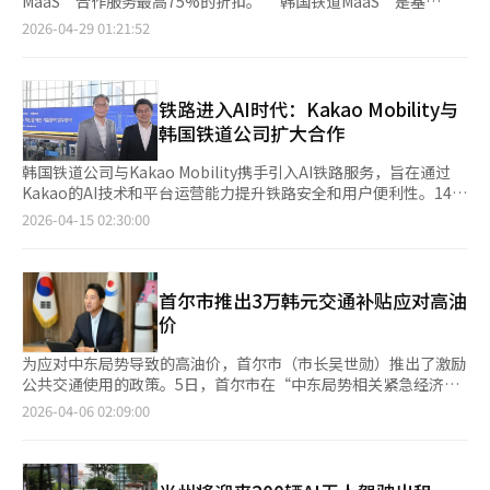
MaaS”合作服务最高75%的折扣。 “韩国铁道MaaS”是基
方面，差距更为明显。因此，随着AI代理的使用增加，模型分配的
部商业化，认为内部积累的全球服务经验在外部游戏公司中也会有
于“韩国铁道通”移动应用的综合出行服务，提供车票预订、租
2026-04-29 01:21:52
重要性愈发突出。 使用Claude和Gemini两个模型的国内软件公司
需求。 李宇达表示：“就像谷歌的Gmail从内部产品扩展到外部一
车、共享汽车、旅游出租车、咖啡和面包等服务。 使用“韩国铁
相关人士表示：“过去在所有工作中频繁使用昂贵的推理模型，但
样，Hive也在验证了商品性后开始对外开放。” 他提到：“在外
道通”租车服务可享受最高75%的即时折扣，车站附近的共享汽车
由于成本问题，最近根据工作难度使用不同的AI模型。” AI模型
部公开的初期，由于Hive平台的知名度较低，我们首先要向客户解
服务可享受60%的折扣。 在荣州、平昌、洪城等23个地区的旅游
API的购买结构也被视为成本管理的一种方式。企业不再单独合同
释Hive。尽管有数据分离体系，但最初也曾遭到误解，认为
出租车也有折扣优惠。 此外，提前预订饮料和面包的服务在消费
铁路进入AI时代：Kakao Mobility与
和管理多个生成型AI模型，而是通过单一API集成服务来利用多种
Com2us集团的游戏数据或商业信息会流出。” Hive在2022年推
满1万韩元时可享受20%的折扣，行李配送服务无论行李大小均可
韩国铁道公司扩大合作
模型。对于使用量达到一定规模的企业而言，合同结构和运营方式
出了同时支持移动和PC的“跨平台”功能，迎来了成长的转折
享受1000韩元的折扣。 韩国铁道公司客户营销负责人李民成表
对成本的影响愈加显著。 通过租用API的服务型模型（MaaS，
点。李宇达表示：“对PC游戏需求较高的MMORPG客户选择了
示：“为了让家庭月的火车旅行更加丰富多彩，我们准备了折扣活
韩国铁道公司与Kakao Mobility携手引入AI铁路服务，旨在通过
Model as a Service）解决方案，企业可以通过单一API使用多种生
Hive，因为只需增加几行代码就能实现跨平台功能，这种开发便利
动。未来我们将继续推出让客户满意的交通和旅游产品。”※ 本
Kakao的AI技术和平台运营能力提升铁路安全和用户便利性。14
成型AI模型。 作为技术节约手段，提示缓存也受到关注。当企业重
性在市场上得到了认可。” Hive外部商业化五年来，业务成果逐
报道经人工智能（AI）系统翻译与编辑。
日，Kakao Mobility宣布与韩国铁道公司签署“AI铁路安全及服务
2026-04-15 02:30:00
复输入相同的指令、代码库说明、数据路径和文档结构时，输入代
渐显现。公司表示，Hive目前已应用于250多款游戏。与去年第一
创新技术合作”协议，目标是结合列车运行数据和AI技术，构建以
币成本会重复累积。通过临时保存重复的上下文和提示模式以便重
季度末的112款合同游戏和86家合作伙伴相比，分别增加了33款和
用户为中心的智能铁路出行服务。双方计划通过数据整合提高铁路
用，可以减少不必要的运算。 业界认为，AI成本管理已扩展为企业
72家。 Com2us平台目前正在基础设施和系统集成领域扩展业
使用便利性，开放双方持有的车票预订信息和交通信息，并结合AI
运营能力的问题。随着高性能模型引入竞争的加剧，AI代理使用管
务。Hive外部商业化的经验为其在云计算、SI和AI业务的拓展奠定
技术实现综合出行服务。用户可以在铁路使用前后获得一体化服
首尔市推出3万韩元交通补贴应对高油
理能力已成为企业AI使用的核心课题。业界人士表示：“随着企业
了基础。 Com2us平台基于全球游戏服务运营经验，正在扩大云计
务。此外，还将引入AI铁路使用指引服务，通过分析列车运行数据
价
AI的深入应用，模型性能、运营成本和管理便利性将成为重要的判
算和SI业务。从2024年起，将作为腾讯云的全球合作伙伴，为国内
和乘客移动数据，提供站内路线指引和拥堵预测。计划引入AI风险
断标准。”※ 本报道经人工智能（AI）系统翻译与编辑。
外开发商提供定制化基础设施，并通过SI和B2B咨询来应对客户的
检测系统，增强铁路安全事故预防功能。双方还将推进“综合旅
为应对中东局势导致的高油价，首尔市（市长吴世勋）推出了激励
系统建设和运营需求。 Hive外部商业化的经验为其在云计算、SI和
程”服务开发，连接铁路、出租车和公共交通等多种出行方式，实
公共交通使用的政策。5日，首尔市在“中东局势相关紧急经济对
AI业务的拓展奠定了基础。公司预计，结合Hive和云基础设施将为
现“MaaS”目标。通过大数据优化调度间隔和需求预测算法，提
策会议”上宣布，从4月到6月的三个月内，使用“气候同行
2026-04-06 02:09:00
开发商带来固定成本的节约效益。根据Com2us控股第一季度的资
高铁路运营效率。韩国铁道公司社长金泰胜表示：“与Kakao
卡”30日券的用户每月可获得3万韩元的返现，最多可达9万韩
料，Com2us平台的云业务收入同比增长212%，环比增长13%。
Mobility合作开启‘公共交通的AX创新’，通过AI技术增强铁路乘
元。由于伊朗战争导致国际油价超过每桶100美元，市民感受到的
此外，在4月份，公司还推出了为企业提供生成型AI模型的“AI集
客的安全和服务，提升国民的出行便利性。”Kakao Mobility将其
物价压力达到极限。特别是自驾通勤者的燃油费用大增，首尔市将
成服务（MaaS·Model as a Service）”解决方案，进一步扩展业
在出租车呼叫和公共交通服务中积累的平台运营经验和AI技术扩展
公共交通视为高油价时代的关键解决方案。此次返现政策旨在最大