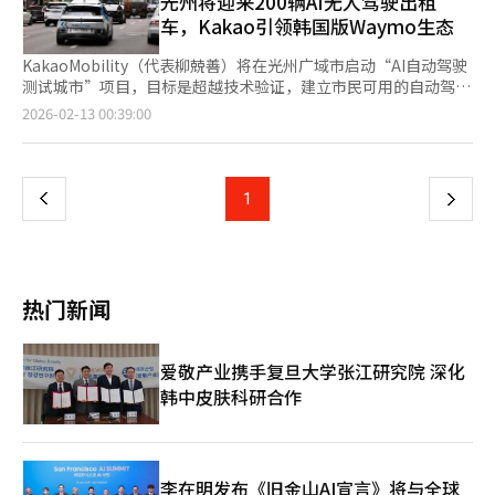
光州将迎来200辆AI无人驾驶出租
务。 李宇达强调：“企业只需通过单一的应用程序编程接口
至铁路服务领域。韩国铁道公司也将通过AI运营体系加速铁路服务
化气候同行卡的吸引力。普通成人购买价格为6.2万韩元的30日券
车，Kakao引领韩国版Waymo生态
（API）对接，就可以自由使用OpenAI、谷歌、Anthropic等AI公
数字化转型。双方还在扩大现有合作项目。去年9月起，Kakao
后，可返现3万韩元，实际只需支付3.2万韩元即可无限次使用首尔
司的最新生成型AI模型。这一优势在于无需承担巨额的图形处理器
Mobility与韩国铁道公司在首尔站运营总长111米的超大型融合显
市内的公共交通。青年票价为5.5万韩元，实际仅需支付2.5万韩
KakaoMobility（代表柳兢善）将在光州广域市启动“AI自动驾驶
（GPU）基础设施建设成本，也不需要与各个模型公司进行复杂的
示屏“平台111”，提供3D动画和媒体艺术等多种内容，执行铁路
元。这大幅降低了家庭交通支出，为在高物价下挣扎的市民提供了
测试城市”项目，目标是超越技术验证，建立市民可用的自动驾驶
合同流程，就能立即将AI技术引入服务。” 他认为AI业务的核心在
乘客指引功能。通过此次合作，韩国铁道公司将扩大AI铁路服务的
直接的经济利益。吴世勋市长强调，这不仅是简单的现金支持，而
服务模式。KakaoMobility于11日与郑俊浩议员办公室共同举办
于“效率”。随着AI工具的普及，开发环境发生变化，Hive也应根
页
2026-02-13 00:39:00
引入，Kakao Mobility则在公共交通领域扩大AI平台的应用范围。
是通过降低市民日常负担来构建新的结构。这种方法类似于“授人
了“AI自动驾驶测试城市：从技术到服务”研讨会，讨论了公私合
据使用AI的开发者环境进行升级，以期待实现量子跳跃。 李宇达指
随着AI技术在公共交通服务中的全面引入，铁路使用便利性和运营
以渔”，通过鼓励市民自愿使用公共交通，减少城市整体能源消
作方案。此次研讨会旨在为国土交通部推动的“光州自动驾驶测试
出：“在AI时代，开发者的竞争力不仅仅在于使用大量的token。
一
效率的改善将加速。Kakao Mobility代表理事柳兢善表
耗，并有助于环境保护。该政策利用已推出的“气候同行卡”平
城市”项目寻找成功策略。政府计划将光州广域市全境指定为自动
随着AI工具的普及，考虑成本效率和运营稳定性的开发能力变得愈
示：“Kakao Mobility的平台运营经验和AI技术与铁路基础设施结
台，提高了行政效率。无需建立额外的补贴申请系统，通过T-
驾驶试运行区域，并在今年下半年投入约200辆AI自动驾驶汽车。
加重要。” 同时，他补充道：“依靠大量token进行开发的阶段已
上
1
下
合，期待为公共服务创新做出贡献。将与韩国铁道公司合作，构建
money卡系统确认使用记录，并从6月开始统一发放。这确保了政
这不仅限于特定路线的穿梭巴士，而是要建立覆盖整个城市的“超
经过去，能够通过合理使用来匹配投资回报率（ROI），并稳定完
更便捷的铁路使用环境。”※ 本报道经人工智能（AI）系统翻译与
策的快速性和透明性。预计此次返现政策将短期内大幅增加气候同
级测试平台”。郑俊浩议员表示：“要让自动驾驶从实验室走向市
成服务结构的开发者将拥有竞争优势。” 然而，仍然存在需要解
一
编辑。
行卡的用户数量。体验过折扣的市民未来可能会继续使用该卡，这
民日常服务，光州这样的测试城市至关重要。国会、政府和企业将
决的挑战。游戏行业的低迷对Hive也是一个变数。李宇达表
将为首尔市推动的“综合出行服务（MaaS）”建设提供关键的数
携手合作，把光州打造成全球前哨基地。”◆ Kakao的信心：数
示：“最近游戏行业出现了两极分化现象，独立和中型游戏公司在
页
据基础。然而，挑战仍然存在。如何在短期折扣政策结束后，保持
据与物理AIKakaoMobility成为此次项目的核心参与者，得益于其
营销竞争和成本压力下面临困难。”他强调：“Hive是一个需要游
热门新闻
用户的长期吸引力是一个问题。首尔市计划通过扩大与气候同行卡
庞大的“移动数据”和“平台运营经验”。自动驾驶AI需要学习实
戏成功才能成功的平台，客户的成功就是我们的成功。”※ 本报
相关的文化设施折扣和共享自行车使用优惠，将其发展为市民生活
际道路上的各种变量，而KakaoT平台积累的实时道路数据正好满
道经人工智能（AI）系统翻译与编辑。
方式的必备卡。此外，与京畿道和仁川等首都圈广域交通网络的衔
足这一需求。柳兢善表示：“我们正在基于实时道路数据和运营经
爱敬产业携手复旦大学张江研究院 深化
接问题也亟待解决。只有在整个首都圈顺畅使用气候同行卡，才能
验，构建集成感知、判断和控制过程的‘E2E自动驾驶’商业化管
韩中皮肤科研合作
最大化替代自驾车的政策效果。※ 本报道经人工智能（AI）系统翻
道。”KakaoMobility最近聘请了谷歌Waymo出身的金振圭博
译与编辑。
士，成立了“物理AI部门”，旨在超越软件AI，直接控制物理世界
中的移动设备。业内认为，这标志着Kakao从单纯的中介平台
向“韩国版Waymo”技术企业转型。专家认为，光州测试项目的
成败取决于“可持续商业模式”的建立。过去许多自动驾驶试点项
李在明发布《旧金山AI宣言》将与全球