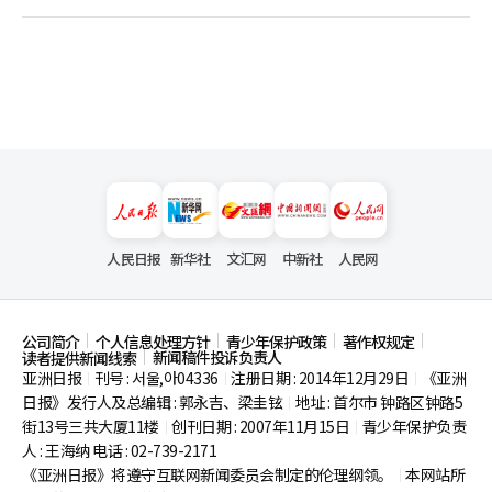
人民日报
新华社
文汇网
中新社
人民网
公司简介
个人信息处理方针
青少年保护政策
著作权规定
新闻稿件投诉负责人
读者提供新闻线索
亚洲日报
刊号 : 서울,아04336
注册日期 : 2014年12月29日
《亚洲
|
|
|
日报》发行人及总编辑 : 郭永吉、梁圭铉
地址 : 首尔市
钟路区钟路5
|
街13号三共大厦11楼
创刊日期 : 2007年11月15日
青少年保护负责
|
|
人 : 王海纳 电话 : 02-739-2171
《亚洲日报》将遵守互联网新闻委员会制定的伦理纲领。
本网站所
|