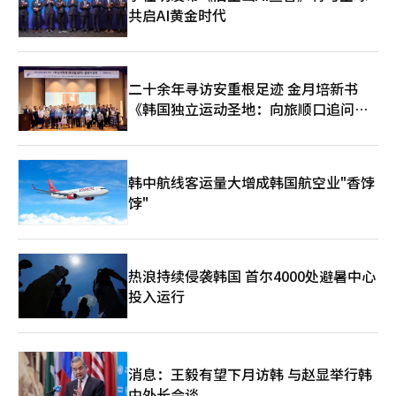
目因政府补贴中断而停止。KakaoMobility未来平台经济研究所所
共启AI黄金时代
长金建宇表示：“我们有信心建立涵盖呼叫平台、综合管制
（FMS）和安全体系的服务运营模式。”与现代汽车集团、英伟达
等硬件及芯片制造商的合作也至关重要。KakaoMobility加入“AI
未来车M.AX联盟”，自称为生态系统枢纽。业内人士指
二十余年寻访安重根足迹 金月培新书
出：“2026年将是自动驾驶技术从‘新奇技术’转变为‘便捷交
《韩国独立运动圣地：向旅顺口追问历
通工具’的分水岭。光州的测试数据将成为未来韩国自动驾驶标准
的核心资产。”※ 本报道经人工智能（AI）系统翻译与编辑。
史》出版
韩中航线客运量大增成韩国航空业"香饽
饽"
热浪持续侵袭韩国 首尔4000处避暑中心
投入运行
消息：王毅有望下月访韩 与赵显举行韩
中外长会谈