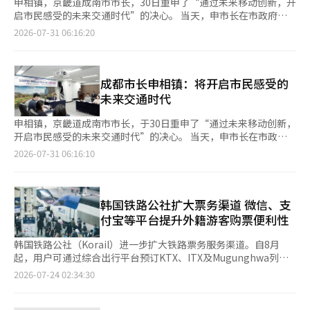
申相镇，京畿道成南市市长，30日重申了“通过未来移动创新，开
启市民感受的未来交通时代”的决心。 当天，申市长在市政府第
一会议室召开了“成南市移动特色城市建设项目”成果报告会，分
2026-07-31 06:16:20
享了过去推进的未来交通创新成果和未来发展方向，会议吸引了国
土交通部及相关机构、专家和参与企业的参与。 该项目自2023年
国土交通部公募项目选定后正式启动，申市长一直专注于基于公私
合作，结合自动驾驶和综合移动服务（MaaS）构建成南型未来交
成都市长申相镇：将开启市民感受的
通体系。 申市长通过与参与企业签署合作协议、批准实施计划
未来交通时代
等，建立了市民日常可感知的未来移动服务。 在中原区成南洞地
区，从2024年4月到2026年6月，总投资32亿韩元，建设了成南型
申相镇，京畿道成南市市长，于30日重申了“通过未来移动创新，
移动服务（MaaS）平台，引入2辆自动驾驶接驳车，建立自动驾驶
开启市民感受的未来交通时代”的决心。 当天，申市长在市政府
激光雷达（LiDAR）基础设施，提供车辆共享服务和机器人配送等
第一会议室召开了“成南市移动特化城市建设项目”成果报告会，
2026-07-31 06:16:10
未来交通基础设施。 特别是，结合自动驾驶接驳车、移动枢纽、
国土交通部、相关机构、专家及参与企业等出席，分享了过去推进
车辆共享、电动车和个人移动工具的成南型MaaS模型，被评为提
的未来交通创新成果及未来发展方向。 该项目自2023年国土交通
升新城与旧城区之间移动便利性、展示新城市交通模型的典型合作
部公募项目选定后正式启动，申市长基于公私合作，集中行政力量
项目。 自民选第9届任期以来，申市长将未来产业培育和智慧城市
构建结合自动驾驶与综合移动服务（MaaS）的成南型未来交通体
韩国铁路公社扩大票务渠道 微信、支
建设作为核心政策方向，持续扩大自动驾驶、无人机、自动驾驶机
系。 申市长通过与参与企业签署合作协议、批准实施计划等，建
付宝等平台提升外籍游客购票便利性
器人等先进移动领域。 这些政策成果在国内外也得到了认可。
立了市民在日常生活中能够感受到的未来型移动服务。 在中原区
“2025世界智慧城市奖”移动领域大奖和“2025利夫康奖”银奖
成南洞地区，从2024年4月到2026年6月，总投资320亿韩元，建
韩国铁路公社（Korail）进一步扩大铁路票务服务渠道。自8月
就是很好的例证。 在今年于泰国曼谷举行的联合国（UN）可持续
设了成南型移动服务（MaaS）平台，引入2辆自动驾驶接驳车，构
起，用户可通过综合出行平台预订KTX、ITX及Mugunghwa列车
交通（EST）亚洲地区会议及美国纽约联合国高级政治论坛
建自动驾驶激光雷达（LiDAR）基础设施，提供车辆共享服务及机
车票，并在同一应用内完成购票、支付及换乘，进一步提升铁路出
2026-07-24 02:34:30
（HLPF）相关活动中，成南的可持续交通政策和未来移动愿景也
器人配送等未来交通基础。 特别是，结合自动驾驶接驳车、移动
行便利性。 据业内23日消息，韩国铁路公社已与Tmoney
被介绍为韩国的代表案例。 此外，申市长基于这些成果，成南市
中心、车辆共享、电动车及个人移动工具的成南型MaaS模型，被
Mobility签署合作协议，将于8月正式在Tmoney Go上线铁路票务
被选为2027年3月举办的第17届亚太可持续交通（EST）高级论坛
评为提升新城与老城区间移动便利性、提出新城市交通模型的典型