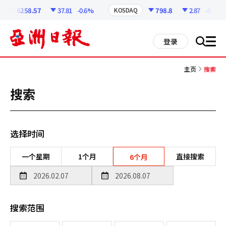
코
인
6258.57
37.81
-0.6%
798.8
2.87
-0.36%
KOSDAQ
정
보
all
登录
搜
men
索
主页
搜索
搜索
选择时间
一个星期
1个月
直接搜索
6个月
搜索范围