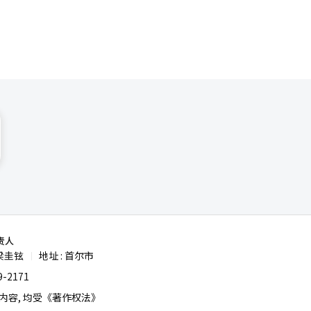
责人
梁圭铉
地址 : 首尔市
|
-2171
容, 均受《著作权法》