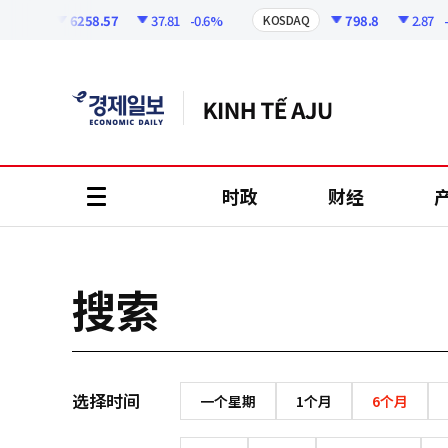
코
인
6258.57
37.81
-0.6%
798.8
2.87
-0
OSPI
KOSDAQ
정
보
时政
财经
all
menu
搜索
选择时间
一个星期
1个月
6个月