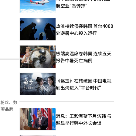
航空业"香饽饽"
热浪持续侵袭韩国 首尔4000
处避暑中心投入运行
极端高温席卷韩国 连续五天
报告中暑死亡病例
《逐玉》在韩破圈 中国电视
剧出海进入"平台时代"
像粉丝、数
消息：王毅有望下月访韩 与
线下门店、
赵显举行韩中外长会谈
传播，旨在