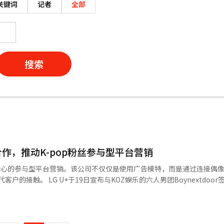
关键词
记者
全部
搜索
oor合作，推动K-pop粉丝参与型平台营销
粉丝为中心的参与型平台营销。该公司不仅仅是使用广告模特，而是通过连接偶
六人男团Boynextdoor签署品牌大
xtdoor的首张专辑预发布曲《叩叩叩》的
页
制作利用专辑IP和音乐视频素材的广告内容，并通过数字广告、户外广告、
，开展粉丝参与型营销。 此次活动被认为与传统通信公司的广告方式
一
主要集中在知名艺人的品牌曝光，而最近则转向基于粉丝自发参与和内容