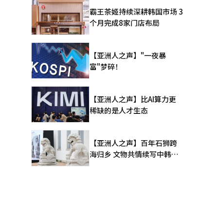
霸王茶姬持续深耕韩国市场 3
平台的使
个月完成8家门店布局
向以内容、
【亚洲人之声】"一夜暴
粉丝的内
富"梦碎！
与数字平
【亚洲人之声】比AI算力更
稀缺的是人才生态
。”※ 本
【亚洲人之声】百年石狮跨
海归乡 文物共情续写中韩人
文新篇