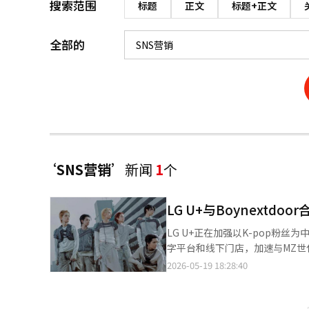
搜索范围
标题
正文
标题+正文
全部的
‘SNS营销’
新闻
1
个
LG U+与Boynextd
LG U+正在加强以K-pop
字平台和线下门店，加速与MZ世代客户的接触。 LG U+于19日宣布与KOZ娱乐的
使合作伙伴关系，并将开展新的粉丝基础营销活动。 此次活动将与Boyne
2026-05-19 18:28:40
回归时间相吻合。LG U+计划
U+one应用程序和社交网络服务(SNS)有机结合
有所不同。以往通信公司的营销