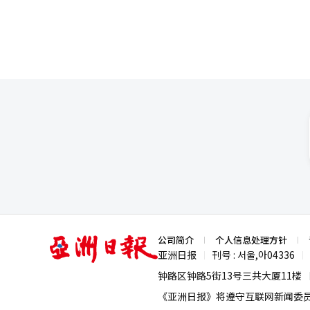
亚
公司简介
个人信息处理方针
洲
亚洲日报
刊号 : 서울,아04336
|
|
日
报
钟路区钟路5街13号三共大厦11楼
《亚洲日报》将遵守互联网新闻委