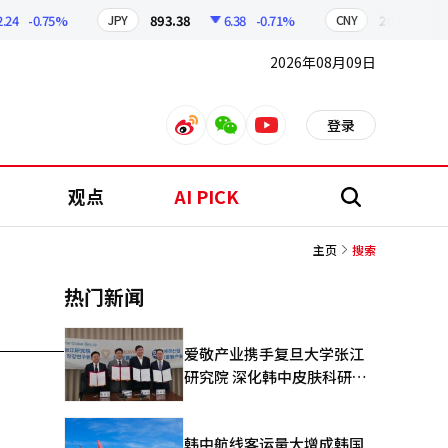
24
-0.75%
893.38
6.38
-0.71%
209.17
JPY
CNY
2026年08月09日
登录
weibo
weixin
youtube
观点
AI PICK
搜
索
主页
搜索
热门新闻
爱敬产业携手复旦大学张江
研究院 深化韩中皮肤科研合
作
韩中航线客运量大增成韩国