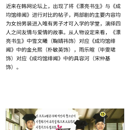
近来在韩网论坛上，出现了将《漂亮书生》与《成
均馆绯闻》进行对比的帖子，两部剧的主要内容均
为女扮男装进入唯有男子才可入学的学堂，演绎四
人之间友情与爱情的故事。从人物设定来看，《漂
亮书生》中雪文曦（鞠婧祎饰）对应《成均馆绯
闻》中的金允熙（朴敏英饰），雨乐暄（毕雯珺
饰）对应《成均馆绯闻》中的具容河（宋仲基
饰）。