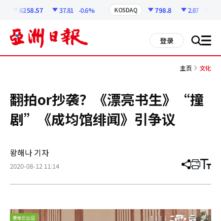
코
인
6258.57
37.81
-0.6%
798.8
2.87
-0.36%
KOSDAQ
정
보
all
登录
搜
men
索
主页
文化
翻拍or抄袭？《漂亮书生》“撞
剧”《成均馆绯闻》引争议
왕해나 기자
2020-08-12 11:14
分
打
调
享
印
整
文
大
章
小