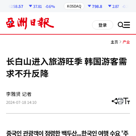
코
인
6258.57
37.81
-0.6%
798.8
2.87
-0.36%
KOSDAQ
정
보
all
登录
搜
men
索
主页
产业
长白山进入旅游旺季 韩国游客需
求不升反降
李雅贤 记者
2024-07-18 14:10
分
打
调
享
印
整
文
大
章
小
중국인 관광객이 점령한 백두산...한국인 여행 수요 '주