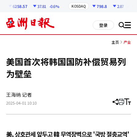
코
인
6258.57
37.81
-0.6%
798.8
2.87
-0.36%
KOSDAQ
정
보
all
登录
搜
men
索
主页
产业
美国首次将韩国国防补偿贸易列
为壁垒
王海纳 记者
2025-04-01 10:10
分
打
调
享
印
整
文
大
章
小
美, 상호관세 앞두고 韓 무역장벽으로 '국방 절충교역'