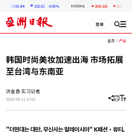
코
인
6295.44
302.82
-4.59%
801.66
2.07
+0.2
KOSDAQ
정
보
all
登录
搜
men
索
主页
产业
韩国时尚美妆加速出海 市场拓展
至台湾与东南亚
洪金香 实习记者
2025-09-11 17:01
分
打
调
享
印
整
文
大
章
小
"더현대는 대만, 무신사는 말레이시아" K패션·뷰티,