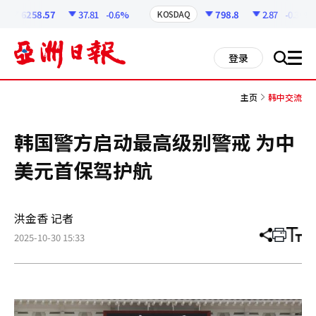
코
인
6258.57
37.81
-0.6%
798.8
2.87
-0.36%
KOSDAQ
정
보
all
登录
搜
men
索
主页
韩中交流
韩国警方启动最高级别警戒 为中
美元首保驾护航
洪金香 记者
2025-10-30 15:33
分
打
调
享
印
整
文
大
章
小