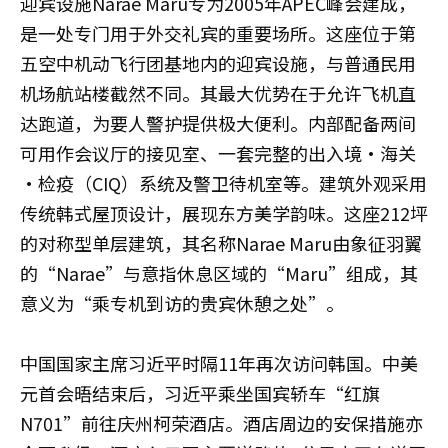
迎宾设施Narae Maru专为2005年APEC峰会建成，
是一处专门用于外交礼宾的重要场所。这座位于第
五空中机动飞行团基地内的迎宾设施，与普通民用
机场航站楼截然不同。其最大优势在于允许飞机直
达跑道，为要人警护提供极大便利。内部配备两间
可用作会议厅的接见室、一套完整的出入境·海关
·检疫（CIQ）系统及警卫待机室等。建筑外观采用
传统韩式屋顶设计，展现东方美学韵味。这座212坪
的对称型单层建筑，其名称Narae Maru由象征羽翼
的“Narae”与意指休息区域的“Maru”组成，其
意义为“乘专机到访的贵宾休憩之处”。
中国国家主席习近平时隔11年再次访问韩国。中美
元首会晤结束后，习近平乘坐国宾轿车“红旗
N701”前往庆州柯荣酒店。酒店周边的安保措施亦