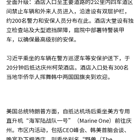
全面升级：酒店入口至主要道路的2公里内四车道区
间禁止车辆和外来人员进入，沿途设有双层护栏，
约200名警力和安保人员分布在此。酒店大堂设有独
立检查站及大型遮挡屏障，庭院中部署特警装甲
车，以确保最高级别的安保。
习近平乘坐的车辆在警方巡逻车等安保护送下，于
20分钟后抵达庆州柯荣酒店。酒店入口处有300名
当地华侨华人挥舞韩中两国国旗夹到欢迎。
美国总统特朗普方面，自抵达机场后乘坐美方专用
直升机“海军陆战队一号”（Marine One）前往庆
州。市区内活动，包括CEO峰会、韩美首脑会谈、
晚宴及下榻酒店，则乘坐别名“野兽（The