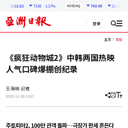
코
인
6222.82
73.56
-1.17%
780.49
21.18
-2.6
KOSDAQ
정
보
all
登录
搜
men
索
主页
文化
《疯狂动物城2》中韩两国热映
人气口碑爆棚创纪录
王海纳 记者
2025-11-30 13:57
分
打
调
享
印
整
文
大
章
小
주토피아2, 100만 관객 돌파…극장가 판세 흔든다