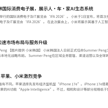
智能手环10 Pro配备9.7mm厚的机身和44.2mm的
柏林国际消费电子展，展示人·车·家AI生态系统
特。在轻量模式下，单次充电最长可使用21天。 新款PPG传感器和睡眠分析
持150多种运动模式和独立卫星导航系统（GNSS）。其售价为99,800韩
及IT展览会‘IFA 2026’。 小米于1日宣布，将首次参加2026
、离线地图、跑步姿势分析和跌倒检测功能，重量约为46克，轻量模式下电池
026’。 在此次展会上，小米将展示其基于人工智能（AI）
独使用最长可达11
，以及相关的新产品和技术。 小米还将展示通过AI展现的未来日常
。还具备10分钟充电可实现最长4小时播放的快速充电功能。 家庭安全产品线
等个人设备、智能家居和智能出行整合为一个AI生态系统，展示在生活
 Pro结合超广角和长焦镜头，支持最高9倍的混合变焦，具备AI功能可检
性能，能够实时识别
加速市场布局与服务升级
6，我们将现场证明AI如何超越单个
s 8的折扣率最高，约为12.7%；手表
 本报道经人工智能（AI）系统翻译与编辑。
】 小米韩国法人日前正式任命Summer Peng为新任总
54,800韩
在区域业务管理、渠道运营以及全球跨境电商领
8,000韩元，而C701 Pro将在下个月24日前以149,800韩元的价格出售
在小米多个海外市场推动业务发展，曾全面负责小米在港澳地区的业务，
者对可穿戴设备和智能家居产品的关注度不断提高，我们将加强产品间的
售运营优化、品牌高端化定位以及跨境电商业务拓展等方面取得显著成果
报道经人工智能（AI）系统翻译与编辑。
多个
、苹果、小米激烈竞争
了深厚的行业经验。 小米韩国方面表示，此次人事调整是集团应
一步提升韩国市场运营效率的重要举措。未来，小米将持续加强产品竞争
略略有不同。苹果选择先发布经济型机型“iPhone 17e”。iPhone 17e
韩国近来持续扩大产品阵容，先后在韩国市场推出包
AI功能“Apple Intelligence”。不过，相机和设计等部分规格低
8 Pro等智能手机产品，以及REDMI Pad 2 9.7、Xiaomi Pad 8、REDMI Buds
苹果通过经济型机型确认市场需求，同时为提高AI功能的完成度争取时
续丰富本地产品矩阵。 小米韩国目前已通过官方线上商城、Naver品
ne 18 Pro”和“iPhone 18 Pro Max”以及折叠机型。尽管三家
平台构建销售网络，并在韩国运营8家线下门店，持续扩大线上线下零售体系
。三星力图在AI智能手机竞争中巩固优势，小米则以技术竞争力扩大在