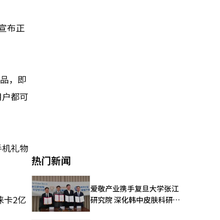
宣布正
作品，即
用户都可
手机礼物
热门新闻
爱敬产业携手复旦大学张江
徕卡2亿
研究院 深化韩中皮肤科研合
作