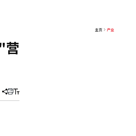
主页
产业
"营
分
打
调
享
印
整
文
大
章
小