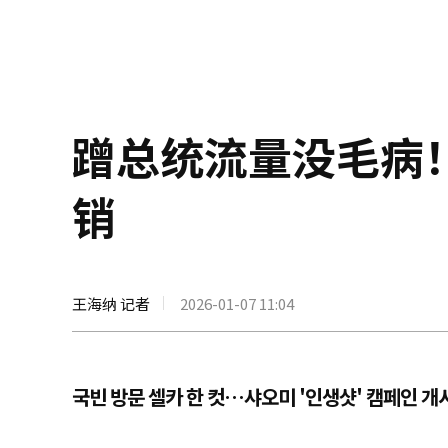
蹭总统流量没毛病
销
王海纳 记者
2026-01-07 11:04
국빈 방문 셀카 한 컷…샤오미 '인생샷' 캠페인 개