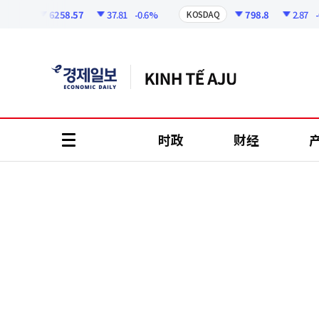
코
인
6258.57
37.81
-0.6%
798.8
2.87
-0.3
PI
KOSDAQ
정
보
时政
财经
all
menu