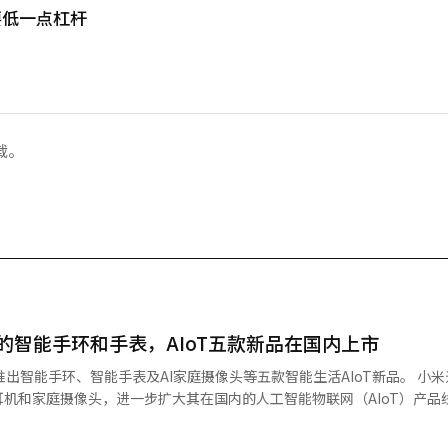
要低一点杠杆
载。
的智能手环和手表，AIoT五款新品在国内上市
能手环、智能手表及AI家庭摄像头等五款智能生活AIoT新品。 小米通过同时
机和家庭摄像头，进一步扩大其在国内的人工智能物联网（AIoT）产品
家居的生态系统，而不仅仅是单一设备的销售。 小米公司宣布，从24日
Redmi Buds 8’、‘小米手表S5 46mm’、‘小米智能摄像头C500