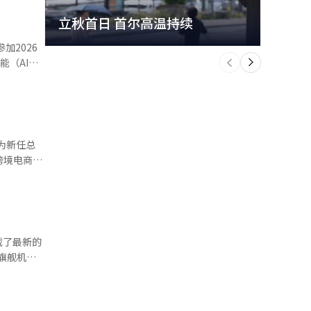
立秋首日 首尔高温持续
极端
元。 手
个
前
续航时间最
一
下
方式中实现
测人、宠物
。 小米
成功推动当
连接性，持
，进一步增
力与渠道运
搭载了最新的
于旗舰机
 8 Pro、
间。预计苹
公司在同一智
。
全球和韩国