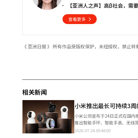
【亚洲人之声】高β社会，需
查看更多
《 亚洲日报 》 所有作品受版权保护，未经授权，禁止转
相关新闻
小米推出最长可持续3周
小米公司宣布于24日正式在国内推出智
推出智能手环、智能手表、无线耳
强调构建连接可穿戴设备、音频设备和智能
2026-07-24 09:48:00
起，‘小米智能手环10 Pro’、‘