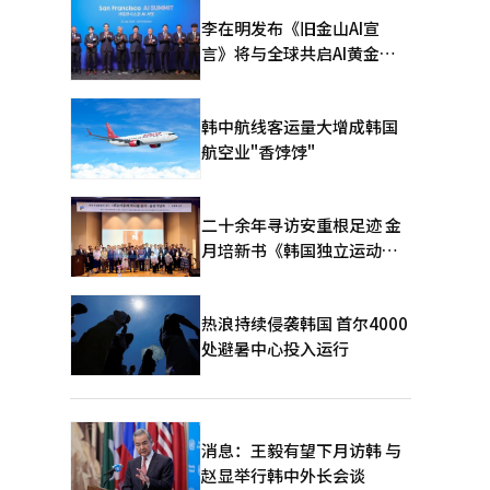
李在明发布《旧金山AI宣
言》将与全球共启AI黄金时
代
韩中航线客运量大增成韩国
航空业"香饽饽"
二十余年寻访安重根足迹 金
月培新书《韩国独立运动圣
地：向旅顺口追问历史》出
版
热浪持续侵袭韩国 首尔4000
处避暑中心投入运行
消息：王毅有望下月访韩 与
赵显举行韩中外长会谈