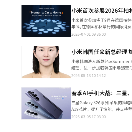
智能摄像头C701 Pro’将在国内的官方线上和线下渠道销售。 
小米首次参展2026年
AMOLED显示屏，最高亮度可达2000尼
算法可用于测量心率和睡眠数据，支
小米首次参加将于9月在德国柏林举行的国际消费电子
表S5 46mm具备双频GNSS
年9月在德国柏林举行的国际消费电子及IT展览会‘IFA 2
长可达21天，出厂价为238,000韩元。 Redmi Buds 8提供最高50dB的主动噪声取消功能，耳塞单
的综合智能生态系统战略——‘人·车·家’愿景
2026-07-01 09:36:00
小时，配合充电盒使用最长可达44小时
生活场景。此次展会将把智能手机
也得到了增强。智能摄像头C701
的有机连接体验。 根据小米的数据显示，截至今年第一季度，全球小米连接设备数量已超过11亿，涵盖健康管理、
及婴儿的哭声，并配备物理隐私快门。 智能摄像头C500支持3.5K分辨率和1TOPS级别的AI运算
小米韩国任命新总经理 
清洁、娱乐等130多个类别，约2000种产品。 小米相关人士表示：“通过IFA 202
并追踪人和宠物，具备隐私功能和加密传输技术。 发布折扣方面，Redmi Bud
设备，将日常生活连接起来。”※
小米韩国法人新总经理Summer Peng 【图片提供 小米韩国
S5约为8.4%；C701 Pro约为6.3%。 小米还对部分产品提供发布折扣。Redmi Buds 8将在下个月16日前以
经理，进一步加强韩国市场运营与本地化战略布局。 Summer Peng
元的价格出售，手表S5在同一时期为21
域拥有丰富从业经验，长期以来
2026-05-13 10:14:12
公司相关人士表示：“国内消费
地市场份额提升，并在多渠道零
续扩大AIoT生态系统。”※ 本
强了小米在国际市场中的竞争力。 在加入小米前， Summer Peng还曾在华为、创维、OPPO等全球IT企业担任
春季AI手机大战：三星
核心职位，负责产品运营及制定消费者战略等，积累
对快速变化的全球商业环境、进
三星Galaxy S26系列 苹果的策
营能力，并深化与韩国消费者及合作伙伴之间的协作关系。 小米
A19芯片，提升了性能，并支持苹果的
括Xiaomi 17 Series、POCO X
型，以降低价格。业内人士认为，
2026-03-05 17:03:00
Xiaomi Watch 5等多款AIoT智能生态设备，持
果将在今年9月发布下一代旗舰“iPho
牌馆及Coupang等主流电商
能手机市场竞争，但策略各不相同