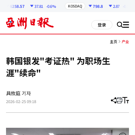
코
인
6258.57
37.81
-0.6%
798.8
2.87
-0.36%
KOSDAQ
정
보
all
登录
搜
men
索
主页
产业
韩国银发"考证热" 为职场生
涯"续命"
具攸庭 기자
2026-02-25 09:18
分
打
调
享
印
整
文
大
章
小