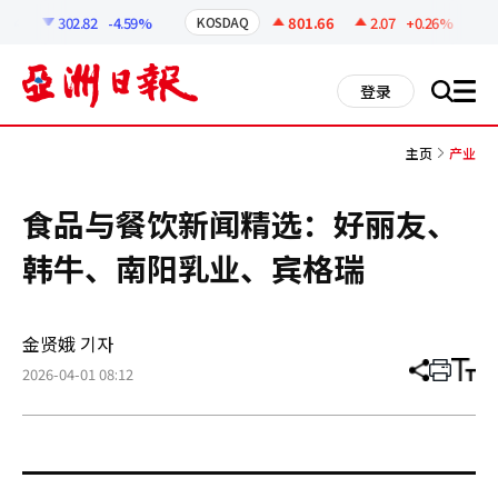
코
인
4
302.82
-4.59%
801.66
2.07
+0.26%
KOSDAQ
U
정
보
all
登录
搜
men
索
主页
产业
食品与餐饮新闻精选：好丽友、
韩牛、南阳乳业、宾格瑞
金贤娥 기자
2026-04-01 08:12
分
打
调
享
印
整
文
大
章
小