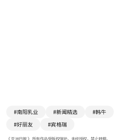
#南阳乳业
#新闻精选
#韩牛
#好丽友
#宾格瑞
《 亚洲日报 》 所有作品受版权保护，未经授权，禁止转载。