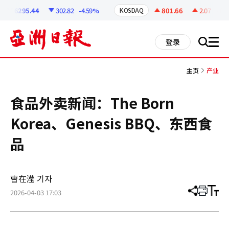
코
인
6295.44
302.82
-4.59%
801.66
2.07
+0.26
KOSDAQ
정
보
all
登录
搜
men
索
主页
产业
食品外卖新闻：The Born
Korea、Genesis BBQ、东西食
品
曺在滢 기자
2026-04-03 17:03
分
打
调
享
印
整
文
大
章
小