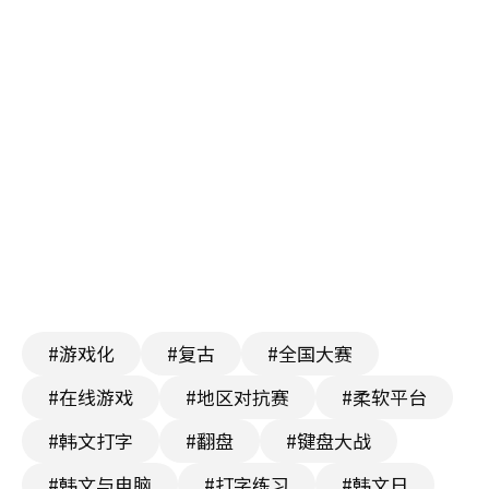
#游戏化
#复古
#全国大赛
#在线游戏
#地区对抗赛
#柔软平台
#韩文打字
#翻盘
#键盘大战
#韩文与电脑
#打字练习
#韩文日