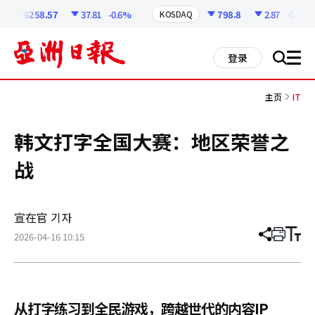
코
인
6258.57
37.81
-0.6%
798.8
2.87
-0.36%
KOSDAQ
정
보
all
登录
搜
men
索
主页
IT
韩文打字全国大赛：地区荣誉之
战
宣在官 기자
2026-04-16 10:15
分
打
调
享
印
整
文
大
章
小
从打字练习到全民游戏，跨越世代的内容IP