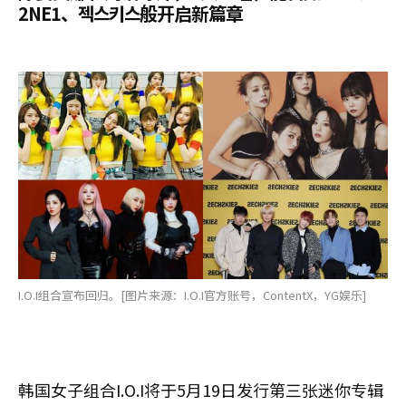
2NE1、젝스키스般开启新篇章
I.O.I组合宣布回归。[图片来源：I.O.I官方账号，ContentX，YG娱乐]
韩国女子组合I.O.I将于5月19日发行第三张迷你专辑