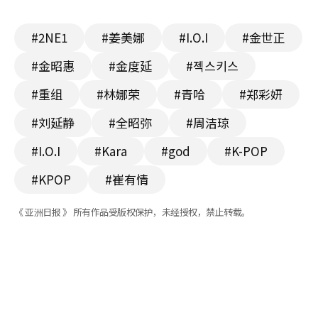
#2NE1
#姜美娜
#I.O.I
#金世正
#金昭惠
#金度延
#젝스키스
#重组
#林娜荣
#青哈
#郑彩妍
#刘延静
#全昭弥
#周洁琼
#I.O.I
#Kara
#god
#K-POP
#KPOP
#崔有情
《 亚洲日报 》 所有作品受版权保护，未经授权，禁止转载。