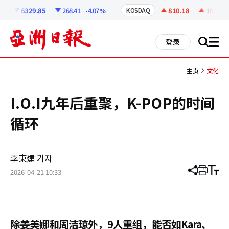
코
인
6329.85
268.41
-4.07%
810.18
10.59
+
KOSDAQ
정
보
all
登录
搜
men
索
主页
文化
I.O.I九年后重聚，K-POP的时间
循环
李東建 기자
2026-04-21 10:33
分
打
调
享
印
整
文
大
章
小
除姜美娜和周洁琼外，9人重组，能否如Kara、