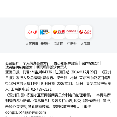
人民日报
新华社
文汇网
中新社
人民网
公司简介
个人信息处理方针
青少年保护政策
著作权规定
新闻稿件投诉负责人
读者提供新闻线索
亚洲日报
刊号 : 서울,아04336
注册日期 : 2014年12月29日
《亚洲
|
|
|
日报》发行人及总编辑 : 郭永吉、梁圭铉
地址 : 首尔市
钟路区钟路5
|
街13号三共大厦11楼
创刊日期 : 2007年11月15日
青少年保护负责
|
|
人 : 王海纳 电话 : 02-739-2171
《亚洲日报》将遵守互联网新闻委员会制定的伦理纲领。
本网站所
|
刊登的各种新闻、信息和各种专题专栏内容, 均受《著作权法》
保护,
未经协议授权, 禁止随意转载、复制和散布使用。
邮件 :
|
dongclub@ajunews.com