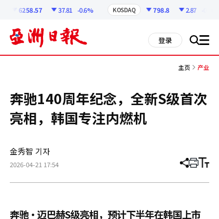
코
인
6258.57
37.81
-0.6%
798.8
2.87
-0.36%
KOSDAQ
정
보
all
登录
搜
men
索
主页
产业
奔驰140周年纪念，全新S级首次
亮相，韩国专注内燃机
金秀智 기자
2026-04-21 17:54
分
打
调
享
印
整
文
大
章
小
奔驰·迈巴赫S级亮相，预计下半年在韩国上市