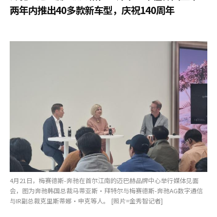
两年内推出40多款新车型，庆祝140周年
4月21日，梅赛德斯-奔驰在首尔江南的迈巴赫品牌中心举行媒体见面
会，图为奔驰韩国总裁马蒂亚斯·拜特尔与梅赛德斯-奔驰AG数字通信
与IR副总裁克里斯蒂娜·申克等人。 [照片=金秀智记者]