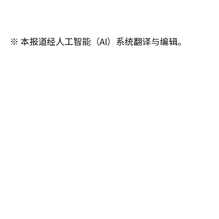
※ 本报道经人工智能（AI）系统翻译与编辑。