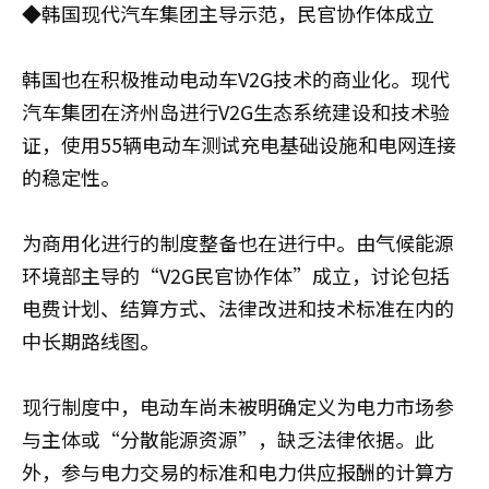
◆韩国现代汽车集团主导示范，民官协作体成立
韩国也在积极推动电动车V2G技术的商业化。现代
汽车集团在济州岛进行V2G生态系统建设和技术验
证，使用55辆电动车测试充电基础设施和电网连接
的稳定性。
为商用化进行的制度整备也在进行中。由气候能源
环境部主导的“V2G民官协作体”成立，讨论包括
电费计划、结算方式、法律改进和技术标准在内的
中长期路线图。
现行制度中，电动车尚未被明确定义为电力市场参
与主体或“分散能源资源”，缺乏法律依据。此
外，参与电力交易的标准和电力供应报酬的计算方