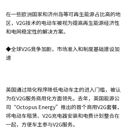
在一些欧洲国家和济州岛等可再生能源占比高的地
区，V2G技术的电动车被视为提高再生能源经济性
和电网稳定性的解决方案。
◆全球V2G竞争加剧，市场准入和制度基础建设加
速
英国通过简化程序降低电动车主的进入门槛，被认
为在V2G服务商用化方面领先。去年，英国能源公
司“Octopus Energy”推出的首个商用V2G套餐，
将电动车租赁、V2G充电器安装和电费计划整合在
一起，方便车主参与V2G服务。