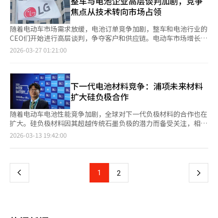
整车与电池企业高层谈判加剧，竞争
的需求不断增长。三星SDI在与宝马、奥迪等客户合作后，又赢得
来出行领域扩大合作，尤其是下一代电池的开发。三星SDI表示，
焦点从技术转向市场占领
了奔驰的订单，进一步巩固了其在高端汽车品牌中的地位。这不仅
这一合作是双方创新基因的结合，标志着在全球电动车市场的重要
是客户的扩展，更是其作为高端电动车电池供应商定位的巩固。此
进展。卡莱纽斯会长称，通过与韩国主要供应商合作，奔驰将为新
随着电动车市场需求放缓，电池订单竞争加剧，整车和电池行业的
次合同为多年期合作，确保了中长期收益。电动车电池项目从设计
车发布奠定基础。※ 本报道经人工智能（AI）系统翻译与编辑。
CEO们开始进行高层谈判，争夺客户和供应链。电动车市场增长放
到量产需要数年时间，稳定的订单对投资回报至关重要。长合同有
缓，导致电池行业竞争重心从生产能力和技术转向客户和供应链的
2026-03-27 01:21:00
助于减少业绩波动，并为新投资提供稳定基础。双方计划在此基础
争夺。整车企业寻求稳定的电池供应链，而电池企业则争取主要客
上扩大合作，开发下一代电池技术，表明合作关系可能从供应转向
户，长期合同成为竞争关键。电池企业此前专注于扩大生产和技术
技术伙伴关系。随着电动车市场的成熟，竞争将转向下一代电池技
开发，但随着市场需求减缓，整车企业调整投资速度，双方的合同
术。三星SDI通过此次合作，进一步增强了其在全球市场的竞争
结构成为业绩关键。这种变化使得谈判提升到CEO层面，因为电池
下一代电池材料竞争：浦项未来材料
力。三星SDI表示，尽管具体供应规模和量产时间尚未公开，但将
供应合同通常涉及数万亿规模，持续5至10年，并且常常包括共同
扩大硅负极合作
与客户协商后逐步披露。※ 本报道经人工智能（AI）系统翻译与编
开发和平台战略。例如，法国雷诺集团计划下月初访问韩国，与
辑。
LG能源解决方案讨论合作扩展，意在加深关系，考虑未来的电池
随着电动车电池性能竞争加剧，全球对下一代负极材料的合作也在
需求和新一代电池的应用。国内电池企业也在采取类似行动。三星
扩大。硅负极材料因其超越传统石墨负极的潜力而备受关注，相关
SDI正加强与宝马和大众等现有客户的合作，同时扩大与奔驰等新
企业间的技术合作日益活跃。浦项未来材料与美国电池材料公司
页
2026-03-13 19:42:00
客户的供应谈判。对于整车企业而言，电池的性能和价格已成为电
Sila签署了合作协议，共同开发先进电池材料。3月11日，在首尔
动车竞争力的关键因素，稳定的供应链成为战略任务。整车和电池
江南区举行的“2026国际电池展”上，双方签署了谅解备忘录。
一
企业的关系从简单的供应转向更紧密的联盟。业内人士认为，这一
Sila总部位于美国加州，专注于硅负极技术，致力于提升电动车电
趋势可能重塑未来电池行业的竞争格局。当前的合作关系可能在市
池性能。公司在华盛顿州运营硅负极生产工厂，并与全球整车厂和
上
1
下
2
场复苏时转化为市场份额，尽管短期内需求放缓带来压力，但长期
电池企业扩大合作。通过此次合作，浦项未来材料计划结合自身的
来看，整车企业的供应链保障和电池企业的客户争夺将成为市场主
正负极材料技术与Sila的硅负极技术，推动下一代电池材料技术的
一
导权的分水岭。LG能源解决方案的相关人士表示：“基于与雷诺
发展。浦项未来材料拥有丰富的电池材料生产经验，而Sila则在硅
的现有电池供应合作，正在讨论进一步扩展合作的可能性。”※
基负极材料设计和商业化方面具备优势。两家公司将结合这些技术
页
本报道经人工智能（AI）系统翻译与编辑。
实力，开发能同时提升电动车电池能量密度和充电性能的下一代负