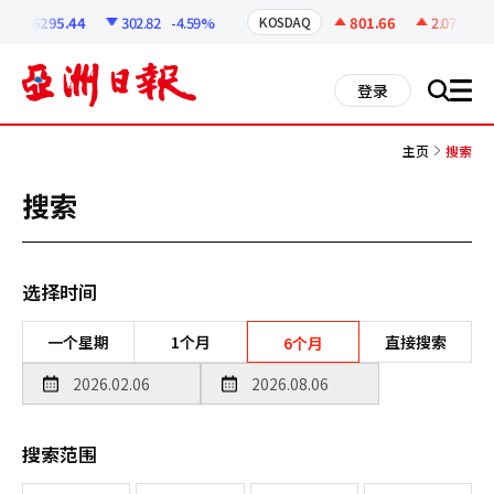
코
인
6295.44
302.82
-4.59%
801.66
2.07
+0.2
KOSDAQ
정
보
all
登录
搜
men
索
主页
搜索
搜索
选择时间
一个星期
1个月
直接搜索
6个月
搜索范围