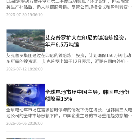
LG能源解决方案在今年第二季度成功实现了环比盈利，但去除北
美生产补贴后，仍未能摆脱亏损。尽管公司规模增长和盈利转变，
但主营业务的盈利恢复仍需时日。 LG能源解决方案于30日公布，
2026-07-30 19:36:10
2026年第二季度的营业利润为1133亿韩元，同比下降77%。 同
期，营收为7兆5602亿韩元，较去年同期的6兆562亿韩元增长
24.8%，较上一季度的6兆5550亿韩元增长15.3%。营业利润虽然
较去年同期的4921亿韩元下降77.0%，但较上一季度的2078亿韩
艾克普罗扩大在印尼的镍冶炼投资，
元实现了盈利转变。第二季度业绩中反映的北美生产补贴（如IRA
年产6.5万吨镍
税收抵免）金额为2410亿韩元。 LG能源解决方案首席财务官李昌
实表示：“由于电动车（EV）中低价产品和圆柱形电池出货量增
艾克普罗集团通过在印尼的镍冶炼厂投资，计划确保150万辆电动
加，以及北美能源储存装置（ESS）生产能力的扩大，营收较上一
车所需的镍资源。 艾克普罗比姆于12日表示，近期在国内外机构
季度增长了15%。”他进一步指出：“尤其是ESS在北美和欧洲的
投资者中举办了企业说明会（IR），介绍了当前正在推进的增发概
2026-07-12 18:28:00
出货量扩大，较上一季度增长超过30%，保持了显著的增长势
况、背景、资金筹集目的及具体使用计划。 在印尼政府对新镍冶
头。” ESS业务的增长尤为突出。电动车的营收较去年同期增长了
炼厂的许可限制措施下，艾克普罗比姆计划通过增发进行前瞻性投
4.6倍，整体营收占比也扩大至20%后半段。今年上半年，最终客
资，获取BNSI冶炼厂的股份，以最大化应对境外监管的能力。 通
户包括超大规模人工智能（AI）数据中心项目在内，获得了超过3
过印尼BNSI镍冶炼厂生产的镍被归类为符合海外监管机构
全球电池市场中国主导，韩国电池份
兆韩元的新订单合同。 LG能源解决方案预计，随着AI技术的普及
（FEOC）指南标准的“非禁外机构”（Non-PFE）原料。 艾克普
额降至15%
和数据中心投资的增加，ESS市场的增长将持续。 为应对北美电力
罗集团在印尼的第一阶段投资IMIP之后，正在通过第二阶段投资
需求的快速增长，LG能源解决方案计划在今年稳定扩大以袋式LFP
BNSI冶炼厂扩大镍供应链。正在印尼苏拉威西建设的BNSI冶炼厂
全球电动车市场在需求暂时停滞的情况下仍在增长，但韩国三大电
为主的ESS生产能力，并在明年确保方形生产线，进一步巩固作为
是与印尼国有矿业公司PTVI（PT Vale Indonesia）等全球企业共
池公司的全球市场份额下降，中国企业主导的市场重组趋势愈加明
最大ESS供应商的地位，以最大化客户的投资税收抵免（ITC）收
同推进的合资项目，艾克普罗比姆作为主导方，艾克普罗集团是大
显。根据SNE Research的数据，今年1至3月，全球电动车、插电
2026-05-06 20:36:00
益。 当天，LG能源解决方案还发布了下半年重点推进的计划，包
股东。 在过去四年中，艾克普罗集团通过第一阶段投资投入约
式混合动力车和混合动力车的电池总使用量为244.6GWh，同比增
括：改善ESS盈利能力和扩大订单动能、确保电动车订单机会和提
8000亿韩元，确保年产2.9万吨镍，随后在第二阶段投资中投入1.5
长9.1%。然而，LG能源解决方案、SK On和三星SDI三家韩国公司
升产能利用率、产品升级和下一代电池的准备等。 在ESS业务方
万亿韩元，额外确保年产3.6万吨，累计获得6.5万吨镍的供应权。