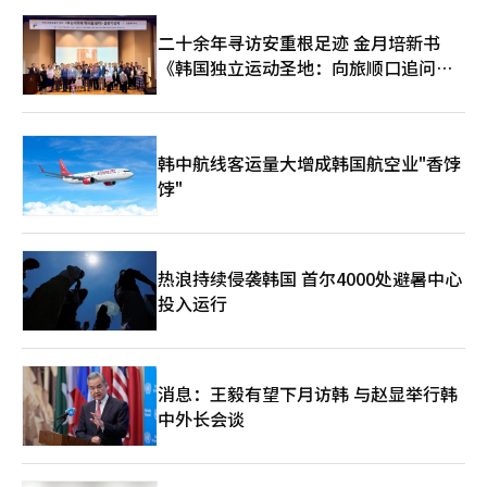
能否在下一代电池材料市场中获得竞争力，备受关注。※ 本报道
经人工智能（AI）系统翻译与编辑。
二十余年寻访安重根足迹 金月培新书
《韩国独立运动圣地：向旅顺口追问历
史》出版
韩中航线客运量大增成韩国航空业"香饽
饽"
热浪持续侵袭韩国 首尔4000处避暑中心
投入运行
消息：王毅有望下月访韩 与赵显举行韩
中外长会谈