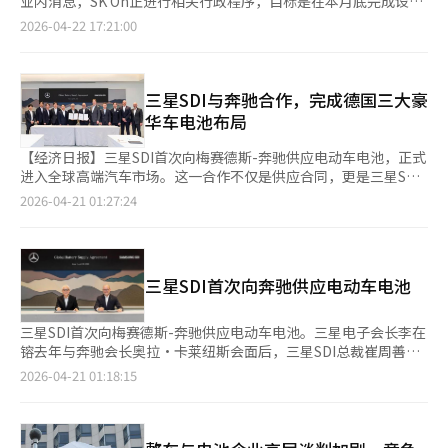
业内消息，SK On正进行相关行政程序，目标是在本月底完成设
司“Octopus Energy”推出的首个商用V2G套餐，将电动车租
立。新分公司将与日产等日本汽车制造商扩大合作，同时探索能源
2026-04-22 17:21:00
赁、V2G充电器安装和电费计划整合在一起，方便车主参与V2G服
存储系统（ESS）业务机会。通过此举，SK On计划不仅在电动车
务。荷兰正在进行“Utrecht Energized”项目，这是欧洲首个大
电池领域，还在ESS领域扩展其业务组合，加快新项目的获取。目
规模城市V2G示范模型，电动车与V2G充电站和太阳能系统有机连
前，SK On正在与多家日本企业讨论电动车电池和ESS的合作方
接，平衡再生能源的不均衡。美国和日本等国家也在积极利用电动
案。在电动车需求停滞的背景下，SK On的这一战略被视为通过进
三星SDI与奔驰合作，完成德国三大豪
车作为能源系统的核心基础设施。美国加州因山火和高温导致的停
军保守的日本汽车市场和扩大ESS业务来寻找突破口。SK On的一
华车电池布局
电风险常态化，正在验证电动车在停电情况下的快速电力恢复能
位代表表示：“我们将以日本分公司为基地，强化快速响应客户需
力。日本在2011年东日本大地震后，V2G技术的必要性被提出。
求的能力，确保新订单的获取，实现以盈利为中心的增长。”※
【经济日报】三星SDI首次向梅赛德斯-奔驰供应电动车电池，正式
2024年石川县能登地震期间，电动车为受灾地区提供紧急电力。
本报道经人工智能（AI）系统翻译与编辑。
进入全球高端汽车市场。这一合作不仅是供应合同，更是三星SDI
◆韩国现代汽车集团主导示范，民官协作体成立韩国也在积极推动
在高性能、高附加值电池市场扩展的战略体现。全球电动车电池市
2026-04-21 01:27:24
电动车V2G技术的商业化。现代汽车集团在济州岛进行V2G生态系
场长期以来由中国的CATL和比亚迪主导，以产量和价格竞争为
统建设和技术验证，使用55辆电动车测试充电基础设施和电网连接
主。相较之下，三星SDI选择了高端战略，专注于高性能电池，以
的稳定性。为商用化进行的制度整备也在进行中。由气候能源环境
能量密度、寿命和安全性为卖点，吸引高端汽车品牌。此次与奔驰
部主导的“V2G民官协作体”成立，讨论包括电费计划、结算方
的合作标志着三星SDI战略的成功。奔驰作为高端品牌，对电池供
式、法律改进和技术标准在内的中长期路线图。现行制度中，电动
三星SDI首次向奔驰供应电动车电池
应商的技术要求极高，此次合作也证明了三星SDI的技术实力。供
车尚未被明确定义为电力市场参与主体或“分散能源资源”，缺乏
应的电池采用高镍NCM（镍、钴、锰）材料，提升了能量密度，增
法律依据。此外，参与电力交易的标准和电力供应报酬的计算方法
加了续航里程。对于高端电动车，长续航和高性能是关键需求，因
三星SDI首次向梅赛德斯-奔驰供应电动车电池。三星电子会长李在
仍需制定。上月，气候部部长金成焕在济州总统市政厅会议上，
此高能量密度电池的重要性愈发突出。三星SDI的安全技术进一步
镕去年与奔驰会长奥拉·卡莱纽斯会面后，三星SDI总裁崔周善上
将“V2G扩展”列为七大创新项目之一，承诺快速变革。业内人士
增强了电池的性能和安全性。在电动车火灾问题频发的背景下，安
月赴欧洲出差，最终促成此次合作。4月20日，三星SDI在首尔宣
2026-04-21 01:18:15
表示，“需要加快制度设计的具体化，才能在国内推动V2G商用
全性成为整车厂选择电池供应商的首要标准。奔驰计划扩大其电动
布与奔驰签署多年协议，供应下一代电动车电池。该电池采用高镍
化，V2G的商用化将加速电动车转型，并成为国家能源战略资产扩
车产品线，包括中小型SUV和轿跑车，此次合同中的电池将用于这
NCM材料，具备高能量密度、长寿命和高输出，并结合三星SDI的
充的契机。” ※ 本报道经人工智能（AI）系统翻译与编辑。
些车型。电动车市场的竞争从产能和供应量转向盈利能力和技术竞
安全解决方案。奔驰计划将三星SDI电池应用于未来推出的中小型
争力。整车厂商越来越重视续航、充电速度和安全性，高性能电池
电动SUV和轿跑车型，以开拓下一代电动车市场。双方将继续在未