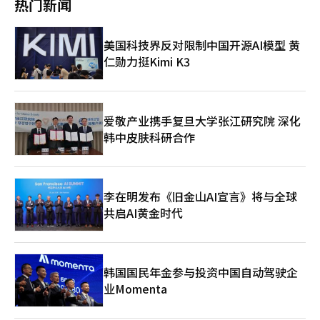
热门新闻
极材料。共同研发的核心任务是提高硅负极材料的应用比例，同时
确保稳定的充放电性能。预计这将改善电动车的续航能力和缩短充
电时间。此外，还计划开发技术以解决硅负极应用中可能出现的结
美国科技界反对限制中国开源AI模型 黄
构稳定性和材料寿命问题。硅负极材料的能量储存容量是传统石墨
仁勋力挺Kimi K3
负极的10倍，应用后可延长电动车续航里程并缩短充电时间，因此
被视为下一代电池技术的关键。然而，硅负极在充放电过程中体积
膨胀的问题一直是商业化的技术难题。若无法解决电池寿命下降和
结构变形问题，稳定的商业化将面临挑战，相关材料技术的竞争也
愈发激烈。浦项未来材料和Sila正在研究利用碳纳米材料技术来改
爱敬产业携手复旦大学张江研究院 深化
善这些技术难题，目标是抑制硅负极的体积膨胀，提高结构稳定
韩中皮肤科研合作
性，从而延长电池寿命。同时，双方还计划合作提高硅负极的成本
竞争力。近期，电池行业的下一代材料竞争迅速展开。随着电动车
市场的扩大，能够同时提升电池能量密度和充电速度的材料技术成
为关键竞争因素。硅负极被认为是下一代电池材料中商业化可能性
李在明发布《旧金山AI宣言》将与全球
较高的技术，全球整车企业和电池企业积极参与相关技术开发和供
共启AI黄金时代
应链建设。浦项未来材料也在推进电池材料业务的扩展。公司以正
负极业务为中心，强化电池材料价值链，提高全球电池市场的应对
能力。浦项未来材料研究所所长洪英俊表示：“两家公司将结合各
自拥有的行业顶尖技术领导力，开发先进电池材料技术，并在供应
链层面持续发展合作伙伴关系。”此次合作不仅在获取下一代负极
韩国国民年金参与投资中国自动驾驶企
技术方面具有意义，还在全球电池材料供应链扩展方面受到关注。
业Momenta
在电池行业技术竞争加剧的背景下，材料企业间的合作成为重要战
略。随着电池性能竞争的加剧，浦项未来材料通过硅负极技术合作