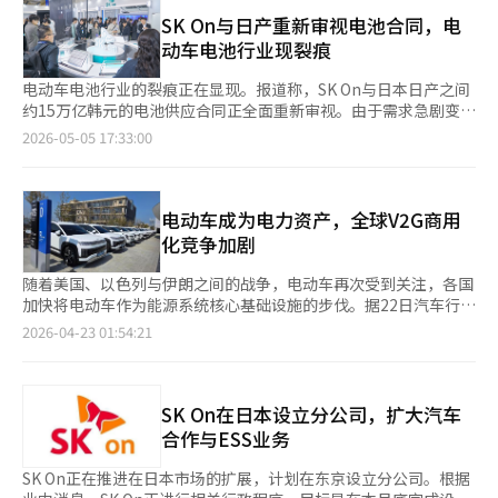
的合计市场份额为15.6%，同比下降2.1个百分点。LG能源解决方
面，计划推动北美五个生产基地的稳定运营，扩大电池包和连接单
这相当于可生产约150万辆电动车的数量。 镍是三元材料
案增长6.6%至23.7GWh，但SK On和三星SDI分别下降10.4%和
SK On与日产重新审视电池合同，电
元的生产能力，并积极扩大大规模可再生能源项目和数据中心电力
（NCM·NCMA）电池的核心原料，含量越高，能量密度和续航里
27.7%。美国市场电动车销售放缓和全球汽车制造商的电动车战略
动车电池行业现裂痕
基础设施的订单。 在电动车业务方面，计划在今年第四季度启动
程越高，因此被视为影响电动车性能的战略矿物。尤其是在全球电
调整是主要原因。美国市场销售下降对韩国企业业绩造成直接压
美国亚利桑那州46系列生产线，该生产线的设备效率较之前提高了
池行业扩大高性能电动车用高镍正极材料比例的背景下，稳定的镍
力，主要客户的电动车销售增长放缓导致电池使用量减少。与此同
电动车电池行业的裂痕正在显现。报道称，SK On与日本日产之间
50%。通过逐步提高北美合资工厂的产能利用率，以及扩大波兰工
供应已成为企业竞争力的关键因素。 艾克普罗比姆的代表崔文浩
时，中国企业继续增长，扩大了全球市场影响力。CATL的使用量
约15万亿韩元的电池供应合同正全面重新审视。由于需求急剧变化
厂的中低价解决方案出货，提升美国和欧洲的生产效率。 在下一
表示：“当前全球电池产业中，资源安全和应对贸易监管的能力直
达到99.5GWh，同比增长15.2%，市场份额扩大至40.7%。中国汽
和投资压力，曾被称为“增长行业”的电池市场结构性不稳定性暴
2026-05-05 17:33:00
代电池领域，计划通过新型高功率无插头2170产品应对BBU和机
接决定企业的生存。”他还表示：“我们将通过与符合美国和欧洲
车制造商的国内销售增长和本地供应链竞争力是其增长的原因。尽
露无遗。此次重新审视的起点是电动车市场的放缓。全球汽车制造
器人市场，并计划明年向ESS和汽车客户提供钠离子电池的样品出
监管要求的印尼镍原料及匈牙利生产基地的有机结合，逐步掌握全
管比亚迪的使用量略有下降，但其市场份额仍保持在13.7%，位居
商调整生产计划，电池需求也比预期更快下降。日产在调整电动车
货。此外，还计划在年内准备采用干法电极工艺的试点生产线，推
球三元电池市场的主导权。”
第二。CALB和高轩分别实现了超过30%的增长，跻身前列。日本
战略速度的过程中，重新审视供应合同的条件和规模。这不仅是简
进具备价格竞争力的全固态电池的试生产。 然而，业内人士指
松下以9.1GWh位列第六。业内分析认为，尽管全球电动车市场继
单的谈判问题，还意味着整个行业的需求预测正在动摇。电池厂商
电动车成为电力资产，全球V2G商用
出，北美生产补贴的缩减可能性以及电动车需求恢复的速度仍然是
续增长，但中国企业主导的供应链扩张和价格竞争加剧，给韩国电
的负担也在增加。SK On在大规模设备投资的同时，仍处于亏损状
化竞争加剧
业绩的关键变量。尽管ESS已成为新的增长支柱，但在电动车业务
池企业的盈利能力带来压力。未来的竞争力关键在于多元化地区、
态。以扩大生产能力为前提的长期供应合同只有在需求保持时才有
的盈利未恢复之前，完全摆脱对补贴的依赖仍然困难。
客户和产品组合，以及开发新的需求来源如能源存储系统
意义。然而，如果市场走势与预期不符，投资负担将很快转化为财
随着美国、以色列与伊朗之间的战争，电动车再次受到关注，各国
（ESS）。※ 本报道经人工智能（AI）系统翻译与编辑。
务风险。合同的重新审视反映了这一现实。问题在于，这不仅是个
加快将电动车作为能源系统核心基础设施的步伐。据22日汽车行业
别企业的问题。最近，全球电池行业纷纷调整投资速度、推迟工厂
消息，韩国、英国、美国、日本和荷兰等国正在积极推动电动车作
2026-04-23 01:54:21
建设、重新谈判合同条件。需求增长率放缓、成本压力和补贴政策
为电力资产的应用。这种趋势基于V2G（车到电网）技术，通过连
变化同时作用，使得行业的“速度战”面临极限。电池行业仍然是
接电动车电池与电网实现双向电力交换。V2G技术可以在电力需求
一个增长行业，但增长方式正在改变。速度不再是唯一的标准，平
低的夜间进行充电，在高峰时段将电池电力供应给电网，提高能源
衡和盈利能力变得更加重要。SK On与日产的合同重新审视象征着
效率，车主还可获得充电费减免等激励。在一些欧洲国家和济州岛
SK On在日本设立分公司，扩大汽车
这一变化。
等可再生能源占比高的地区，V2G技术的电动车被视为提高再生能
合作与ESS业务
源经济性和电网稳定性的解决方案。◆全球V2G竞争加剧，市场准
入和制度基础建设加速英国通过简化程序降低电动车主的进入门
SK On正在推进在日本市场的扩展，计划在东京设立分公司。根据
槛，被认为在V2G服务商用化方面领先。去年，英国能源公