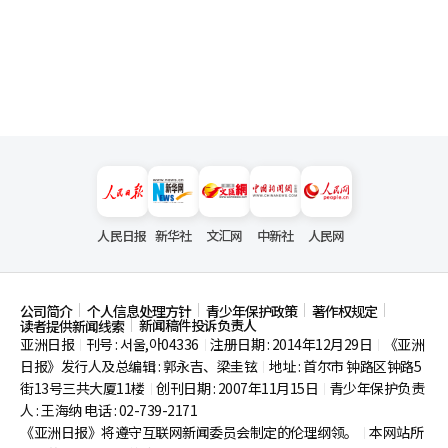
人民日报
新华社
文汇网
中新社
人民网
公司简介
个人信息处理方针
青少年保护政策
著作权规定
新闻稿件投诉负责人
读者提供新闻线索
亚洲日报
刊号 : 서울,아04336
注册日期 : 2014年12月29日
《亚洲
|
|
|
日报》发行人及总编辑 : 郭永吉、梁圭铉
地址 : 首尔市
钟路区钟路5
|
街13号三共大厦11楼
创刊日期 : 2007年11月15日
青少年保护负责
|
|
人 : 王海纳 电话 : 02-739-2171
《亚洲日报》将遵守互联网新闻委员会制定的伦理纲领。
本网站所
|