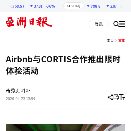
코
인
6258.57
37.81
-0.6%
798.8
2.87
-0.36%
KOSDAQ
정
보
all
登录
搜
men
索
主页
文化
Airbnb与CORTIS合作推出限时
体验活动
奇秀贞 기자
2026-04-23 13:54
分
打
调
享
印
整
文
大
章
小