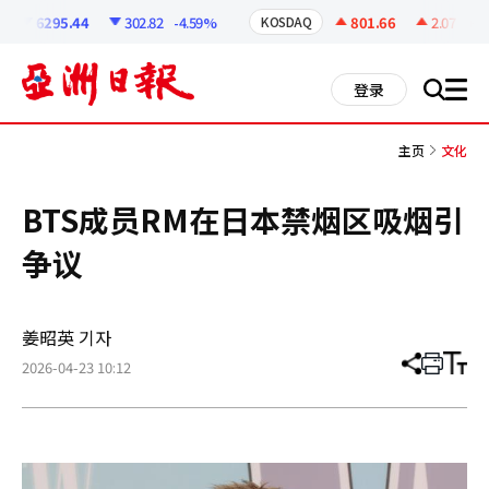
코
인
6295.44
302.82
-4.59%
801.66
2.07
+0.
KOSDAQ
정
보
all
登录
搜
men
索
主页
文化
BTS成员RM在日本禁烟区吸烟引
争议
姜昭英 기자
2026-04-23 10:12
分
打
调
享
印
整
文
大
章
小