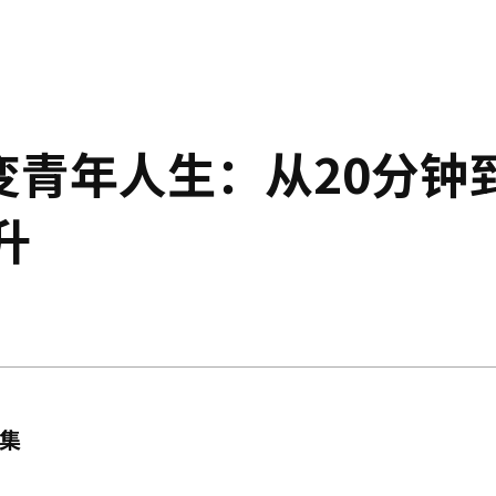
改变青年人生：从20分钟
升
集