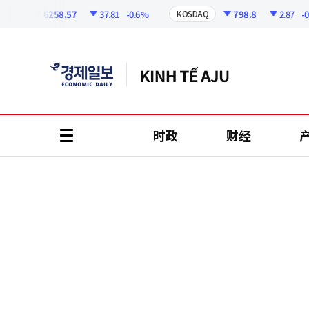
코
인
6258.57
37.81
-0.6%
798.8
2.87
-0.36
I
KOSDAQ
정
보
时政
财经
all
menu