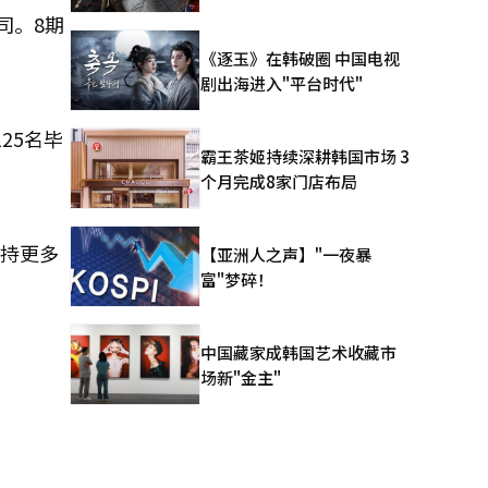
司。8期
《逐玉》在韩破圈 中国电视
剧出海进入"平台时代"
25名毕
霸王茶姬持续深耕韩国市场 3
个月完成8家门店布局
支持更多
【亚洲人之声】"一夜暴
富"梦碎！
中国藏家成韩国艺术收藏市
场新"金主"