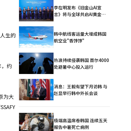
李在明发布《旧金山AI宣
言》将与全球共启AI黄金时
代
韩中航线客运量大增成韩国
年人生的
航空业"香饽饽"
热浪持续侵袭韩国 首尔4000
年，约
处避暑中心投入运行
消息：王毅有望下月访韩 与
赵显举行韩中外长会谈
原为大
SAFY
极端高温席卷韩国 连续五天
报告中暑死亡病例