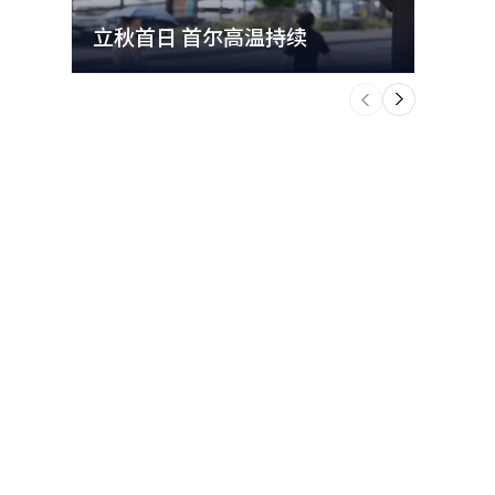
立秋首日 首尔高温持续
极端
个
前
一
下