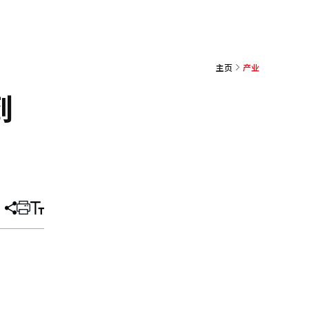
主页
产业
到
分
打
调
享
印
整
文
大
章
小