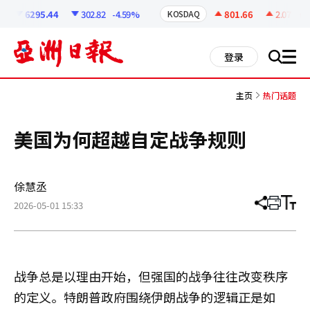
코
인
6295.44
302.82
-4.59%
801.66
2.07
+0.
KOSDAQ
정
보
all
登录
搜
men
索
主页
热门话题
美国为何超越自定战争规则
俆慧丞
2026-05-01 15:33
分
打
调
享
印
整
文
大
章
小
战争总是以理由开始，但强国的战争往往改变秩序
的定义。特朗普政府围绕伊朗战争的逻辑正是如