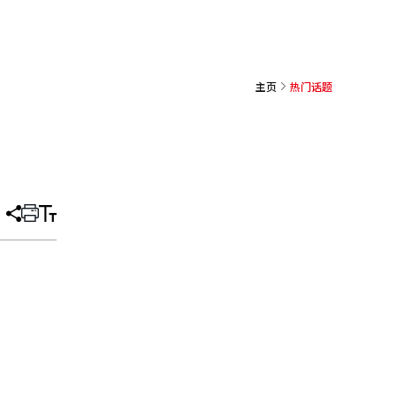
主页
热门话题
分
打
调
享
印
整
文
大
章
小