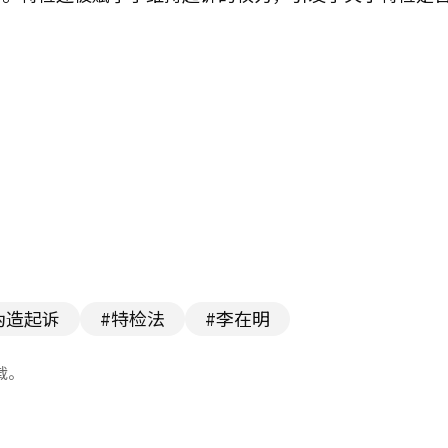
伪造起诉
#特检法
#李在明
载。