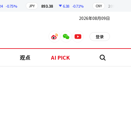
-0.75%
893.38
6.38
-0.71%
209.17
1.79
JPY
CNY
2026年08月09日
登录
weibo
weixin
youtube
观点
AI PICK
搜
索