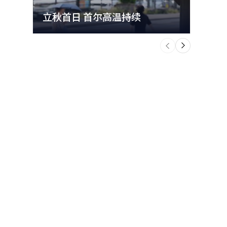
立秋首日 首尔高温持续
极端
个
前
一
下