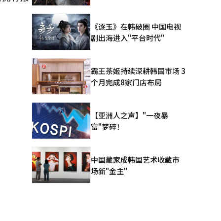
《逐玉》在韩破圈 中国电视
剧出海进入"平台时代"
霸王茶姬持续深耕韩国市场 3
个月完成8家门店布局
【亚洲人之声】"一夜暴
富"梦碎！
中国藏家成韩国艺术收藏市
场新"金主"