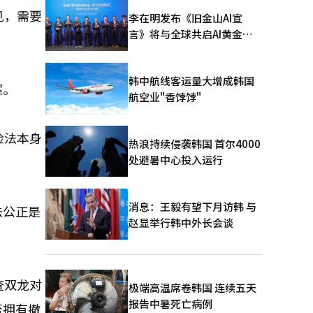
见，需要
李在明发布《旧金山AI宣
言》将与全球共启AI黄金时
代
韩中航线客运量大增成韩国
案。
航空业"香饽饽"
检法本身
热浪持续侵袭韩国 首尔4000
处避暑中心投入运行
消息：王毅有望下月访韩 与
法公正是
赵显举行韩中外长会谈
查双龙对
极端高温席卷韩国 连续五天
报告中暑死亡病例
否拥有撤