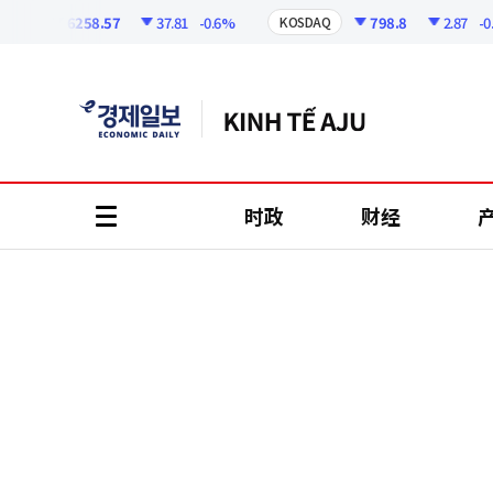
코
인
6258.57
37.81
-0.6%
798.8
2.87
-0.36
I
KOSDAQ
정
보
时政
财经
all
menu