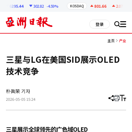
코
인
6295.44
302.82
-4.59%
801.66
2.07
+0.2
KOSDAQ
정
보
all
登录
搜
men
索
主页
产业
三星与LG在美国SID展示OLED
技术竞争
朴眞荣 기자
2026-05-05 15:24
分
打
调
享
印
整
文
大
章
小
三星展示全球领先的广色域OLED