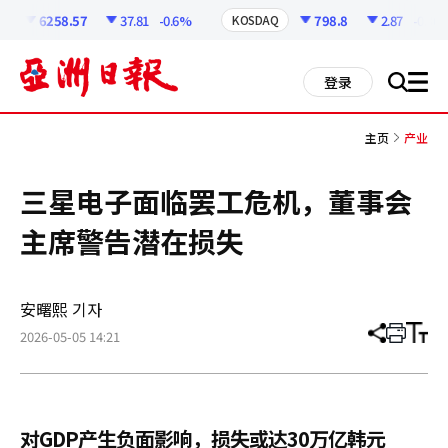
코
인
6258.57
37.81
-0.6%
798.8
2.87
-0.36%
KOSDAQ
정
보
all
登录
搜
men
索
主页
产业
三星电子面临罢工危机，董事会
主席警告潜在损失
安曙熙 기자
2026-05-05 14:21
分
打
调
享
印
整
文
大
章
小
对GDP产生负面影响，损失或达30万亿韩元