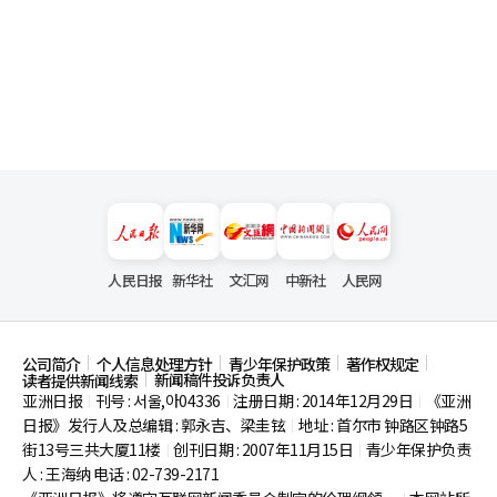
人民日报
新华社
文汇网
中新社
人民网
公司简介
个人信息处理方针
青少年保护政策
著作权规定
新闻稿件投诉负责人
读者提供新闻线索
亚洲日报
刊号 : 서울,아04336
注册日期 : 2014年12月29日
《亚洲
|
|
|
日报》发行人及总编辑 : 郭永吉、梁圭铉
地址 : 首尔市
钟路区钟路5
|
街13号三共大厦11楼
创刊日期 : 2007年11月15日
青少年保护负责
|
|
人 : 王海纳 电话 : 02-739-2171