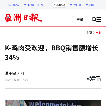
코
인
6258.57
37.81
-0.6%
798.8
2.87
-0.36%
KOSDAQ
정
보
all
登录
搜
men
索
主页
产业
K-鸡肉受欢迎，BBQ销售额增长
34%
洪承完 기자
2026-05-06 15:22
分
打
调
享
印
整
文
大
章
小