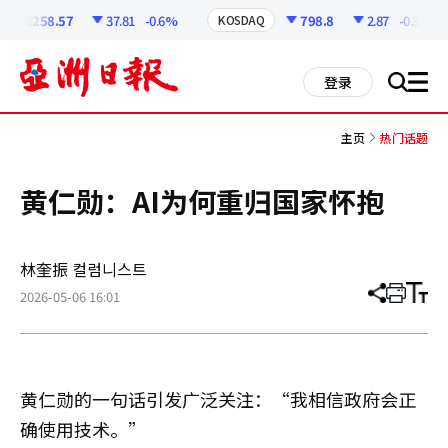
코
인
6258.57
37.81
-0.6%
798.8
2.87
-0.36%
KOSDAQ
정
보
all
登录
搜
men
索
主页
热门话题
黄仁勋：AI为何重归国家怀抱
林奎振 컬럼니스트
2026-05-06 16:01
分
打
调
享
印
整
文
大
章
小
黄仁勋的一句话引发广泛关注：“我相信政府会正
确使用技术。”