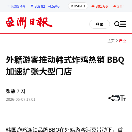
코
인
6295.44
302.82
-4.59%
801.66
2.07
+0.
KOSDAQ
정
보
all
登录
搜
men
索
主页
产业
外籍游客推动韩式炸鸡热销 BBQ
加速扩张大型门店
张静 기자
2026-05-07 17:01
分
打
调
享
印
整
文
大
章
小
韩国炸鸡连锁品牌BBQ在外籍游客消费带动下，首