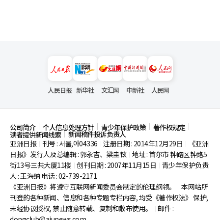
人民日报
新华社
文汇网
中新社
人民网
公司简介
个人信息处理方针
青少年保护政策
著作权规定
新闻稿件投诉负责人
读者提供新闻线索
亚洲日报
刊号 : 서울,아04336
注册日期 : 2014年12月29日
《亚洲
|
|
|
日报》发行人及总编辑 : 郭永吉、梁圭铉
地址 : 首尔市
钟路区钟路5
|
街13号三共大厦11楼
创刊日期 : 2007年11月15日
青少年保护负责
|
|
人 : 王海纳 电话 : 02-739-2171
《亚洲日报》将遵守互联网新闻委员会制定的伦理纲领。
本网站所
|
刊登的各种新闻、信息和各种专题专栏内容, 均受《著作权法》
保护,
未经协议授权, 禁止随意转载、复制和散布使用。
邮件 :
|
dongclub@ajunews.com