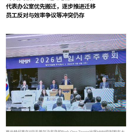
代表办公室优先搬迁，逐步推进迁移
员工反对与效率争议等冲突仍存
崔元赫代表在8日于首尔汝矣岛的Park One Tower出席HMM临时股东大