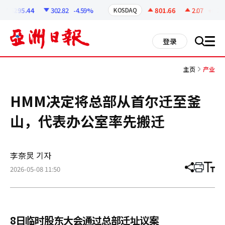
코
인
6295.44
302.82
-4.59%
801.66
2.07
+0.26
KOSDAQ
정
보
all
登录
搜
men
索
主页
产业
HMM决定将总部从首尔迁至釜
山，代表办公室率先搬迁
李奈炅 기자
2026-05-08 11:50
分
打
调
享
印
整
文
大
章
小
8日临时股东大会通过总部迁址议案