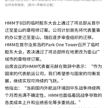
会并发表致辞。 [照片=李娜京记者]
HMM于8日的临时股东大会上通过了将总部从首尔
迁至釜山的章程修订案。公司计划首先将代表董事
的办公室迁至釜山，随后逐步审查组织的迁移。
HMM在首尔汝矣岛的Park One Tower召开了临时
股东大会，表决通过了将总部所在地更改为釜山广
域市的章程修订案。
出席会议的HMM代表崔元赫在致辞中表示：“作为
国家的代表航运公司，我们希望参与国家的均衡发
展，继续实现可持续的飞跃。”
他指出：“当前国内外航运环境因中东战争持续两
个月而充满不确定性，HMM也面临着因战争导致的
各类成本上升和业绩恶化等多重挑战。”