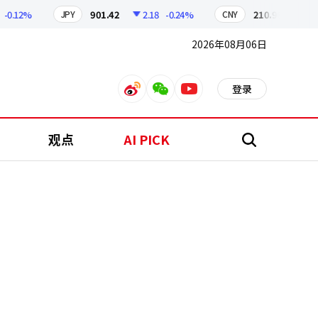
.12%
901.42
2.18
-0.24%
210.96
0.04
-
JPY
CNY
2026年08月06日
登录
weibo
weixin
youtube
观点
AI PICK
搜
索