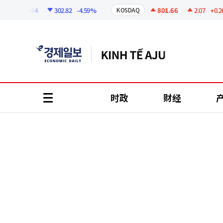
코
인
6295.44
302.82
-4.59%
801.66
2.07
+0.26%
KOSDAQ
정
보
时政
财经
all
menu