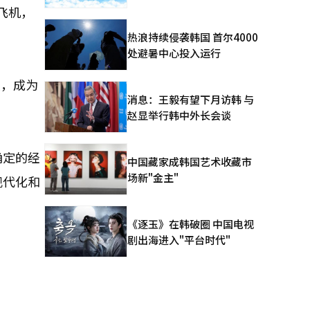
赁飞机，
热浪持续侵袭韩国 首尔4000
处避暑中心投入运行
人，成为
消息：王毅有望下月访韩 与
赵显举行韩中外长会谈
确定的经
中国藏家成韩国艺术收藏市
场新"金主"
现代化和
《逐玉》在韩破圈 中国电视
剧出海进入"平台时代"