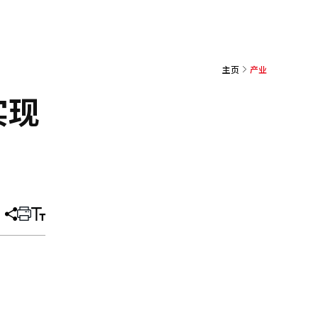
主页
产业
实现
分
打
调
享
印
整
文
大
章
小