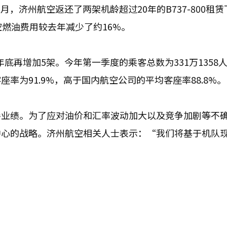
2月，济州航空返还了两架机龄超过20年的B737-800租
空燃油费用较去年减少了约16%。
到年底再增加5架。今年第一季度的乘客总数为331万1358
率为91.9%，高于国内航空公司的平均客座率88.8%。
善业绩。为了应对油价和汇率波动加大以及竞争加剧等不
中心的战略。济州航空相关人士表示：“我们将基于机队