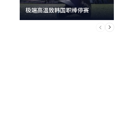
极端高温致韩国职棒停赛
首尔
个
前
一
下