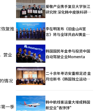
爱敬产业携手复旦大学张江
研究院 深化韩中皮肤科研合
作
求恢复推
李在明发布《旧金山AI宣
言》将与全球共启AI黄金时
代
韩国国民年金参与投资中国
%，营业
自动驾驶企业Momenta
二十余年寻访安重根足迹 金
月培新书《韩国独立运动圣
的情况
地：向旅顺口追问历史》出
版
韩中航线客运量大增成韩国
年第一季
航空业"香饽饽"