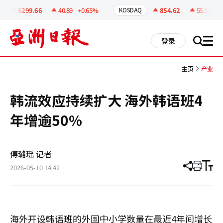
코
인
6299.66
40.89
+0.65%
854.62
55.81
+6.
KOSDAQ
정
보
all
登录
搜
men
索
主页
产业
韩流效应持续扩大 海外韩语班4
年增逾50%
傅璐瑶 记者
2026-05-10 14:42
分
打
调
享
印
整
文
大
章
小
海外开设韩语班的外国中小学数量在最近4年间增长